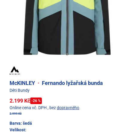
McKINLEY
·
Fernando lyžařská bunda
Děti Bundy
2.199 Kč
-26 %
Online cena vč. DPH
, bez
dopravného
2.999 Kč
Barva:
šedá
Velikost: