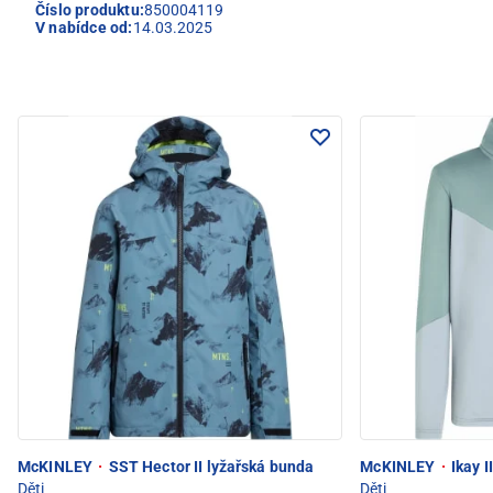
Číslo produktu:
850004119
V nabídce od:
14.03.2025
McKINLEY
·
SST Hector II lyžařská bunda
McKINLEY
·
Ikay I
Děti
Děti