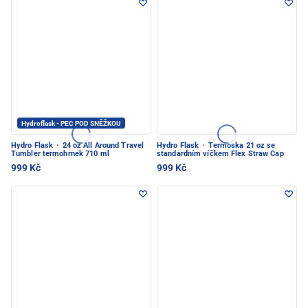
Hydroflask - PEC POD SNĚŽKOU
Hydro Flask
·
24 oz All Around Travel
Hydro Flask
·
Termoska 21 oz se
Tumbler termohrnek 710 ml
standardním víčkem Flex Straw Cap
999 Kč
999 Kč