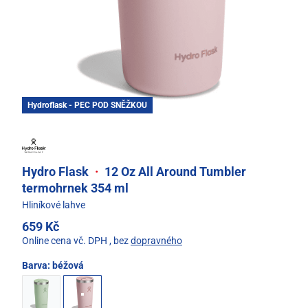
Hydroflask - PEC POD SNĚŽKOU
Hydro Flask
·
12 Oz All Around Tumbler
termohrnek 354 ml
Hliníkové lahve
659 Kč
Online cena vč. DPH
, bez
dopravného
Barva:
béžová