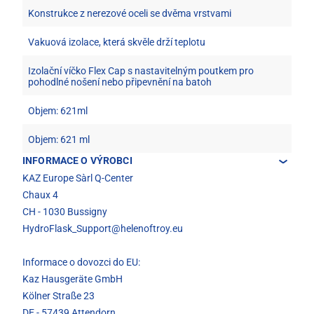
Konstrukce z nerezové oceli se dvěma vrstvami
Vakuová izolace, která skvěle drží teplotu
Izolační víčko Flex Cap s nastavitelným poutkem pro
pohodlné nošení nebo připevnění na batoh
Objem: 621ml
Objem: 621 ml
INFORMACE O VÝROBCI
KAZ Europe Sàrl Q-Center
Chaux 4
CH - 1030 Bussigny
HydroFlask_Support@helenoftroy.eu
Informace o dovozci do EU:
Kaz Hausgeräte GmbH
Kölner Straße 23
DE - 57439 Attendorn