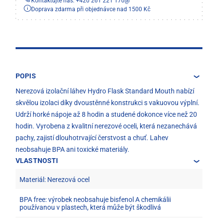
Kontaktujte nás: +420 261 221 170
@
Doprava zdarma při objednávce nad 1500 Kč
POPIS
Nerezová izolační láhev Hydro Flask Standard Mouth nabízí
skvělou izolaci díky dvoustěnné konstrukci s vakuovou výplní.
Udrží horké nápoje až 8 hodin a studené dokonce více než 20
hodin. Vyrobena z kvalitní nerezové oceli, která nezanechává
pachy, zajistí dlouhotrvající čerstvost a chuť. Lahev
neobsahuje BPA ani toxické materiály.
VLASTNOSTI
Materiál: Nerezová ocel
BPA free: výrobek neobsahuje bisfenol A chemikálii
používanou v plastech, která může být škodlivá