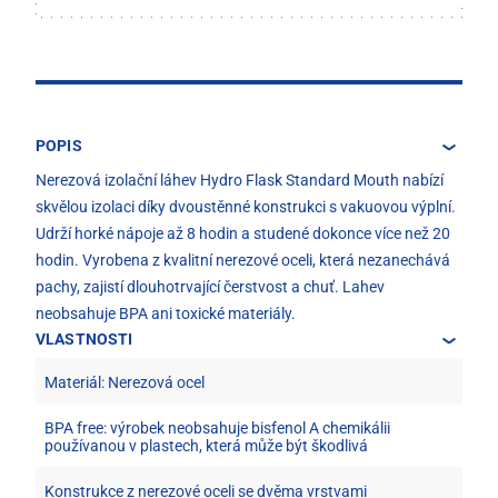
POPIS
Nerezová izolační láhev Hydro Flask Standard Mouth nabízí
skvělou izolaci díky dvoustěnné konstrukci s vakuovou výplní.
Udrží horké nápoje až 8 hodin a studené dokonce více než 20
hodin. Vyrobena z kvalitní nerezové oceli, která nezanechává
pachy, zajistí dlouhotrvající čerstvost a chuť. Lahev
neobsahuje BPA ani toxické materiály.
VLASTNOSTI
Materiál: Nerezová ocel
BPA free: výrobek neobsahuje bisfenol A chemikálii
používanou v plastech, která může být škodlivá
Konstrukce z nerezové oceli se dvěma vrstvami