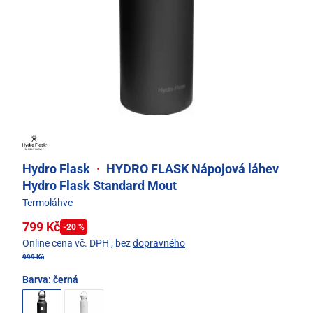
Hydro Flask
·
HYDRO FLASK Nápojová láhev
Hydro Flask Standard Mout
Termoláhve
799 Kč
-20 %
Online cena vč. DPH
, bez
dopravného
999 Kč
Barva:
černá