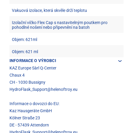
Vakuová izolace, která skvěle drží teplotu
Izolační víčko Flex Cap s nastavitelným poutkem pro
pohodlné nošení nebo připevnění na batoh
Objem: 621ml
Objem: 621 ml
INFORMACE O VÝROBCI
KAZ Europe Sàrl Q-Center
Chaux 4
CH - 1030 Bussigny
HydroFlask_Support@helenoftroy.eu
Informace o dovozci do EU:
Kaz Hausgeräte GmbH
Kölner Straße 23
DE - 57439 Attendorn
HydroFlask_Support@helenoftroy.eu