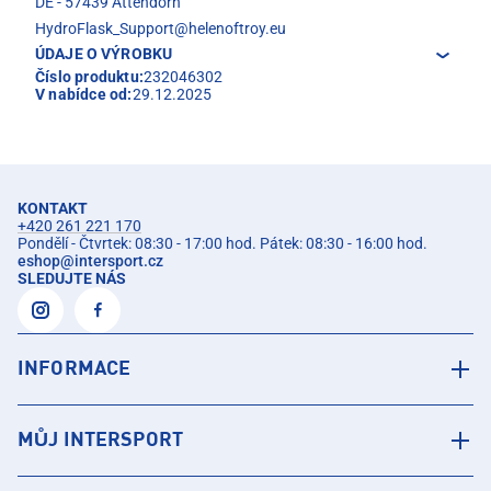
DE - 57439 Attendorn
HydroFlask_Support@helenoftroy.eu
ÚDAJE O VÝROBKU
Číslo produktu:
232046302
V nabídce od:
29.12.2025
KONTAKT
+420 261 221 170
Pondělí - Čtvrtek: 08:30 - 17:00 hod. Pátek: 08:30 - 16:00 hod.
eshop
@
intersport.cz
SLEDUJTE NÁS
INFORMACE
MŮJ INTERSPORT