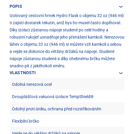
POPIS
Izolovaný cestovní hrnek Hydro Flask o objemu 32 oz (946 ml)
ti zajistí dostatek tekutin, aniž bys ho musel často doplňovat.
Díky izolaci zůstanou nápoje studené po celé hodiny a
robustní rukojeť usnadňuje jeho přenášení kamkoli. Nerezovou
láhev o objemu 32 oz (946 ml) si můžete vzít kamkoli s sebou
a vejde se dokonce do většiny držáků na nápoje. Studené
nápoje zůstanou studené a díky ohebnému brčku můžete
snadno pít z jakéhokoli směru.
VLASTNOSTI
Odolná nerezová ocel
Dvouplášťová vakuová izolace TempShield®
Odolný proti úniku, ochrana před rozstřikováním
Flexibilní brčko
Vejde se do většiny držáků na nápoje