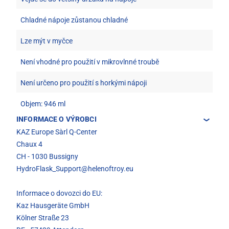
Chladné nápoje zůstanou chladné
Lze mýt v myčce
Není vhodné pro použití v mikrovlnné troubě
Není určeno pro použití s horkými nápoji
Objem: 946 ml
INFORMACE O VÝROBCI
KAZ Europe Sàrl Q-Center
Chaux 4
CH - 1030 Bussigny
HydroFlask_Support@helenoftroy.eu
Informace o dovozci do EU:
Kaz Hausgeräte GmbH
Kölner Straße 23