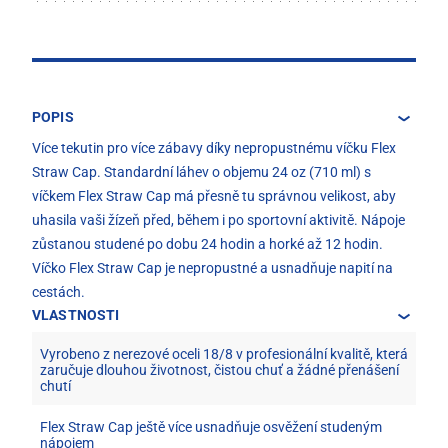
POPIS
Více tekutin pro více zábavy díky nepropustnému víčku Flex
Straw Cap. Standardní láhev o objemu 24 oz (710 ml) s
víčkem Flex Straw Cap má přesně tu správnou velikost, aby
uhasila vaši žízeň před, během i po sportovní aktivitě. Nápoje
zůstanou studené po dobu 24 hodin a horké až 12 hodin.
Víčko Flex Straw Cap je nepropustné a usnadňuje napití na
cestách.
VLASTNOSTI
Vyrobeno z nerezové oceli 18/8 v profesionální kvalitě, která
zaručuje dlouhou životnost, čistou chuť a žádné přenášení
chutí
Flex Straw Cap ještě více usnadňuje osvěžení studeným
nápojem