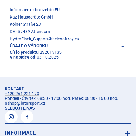
Informace o dovozci do EU:
Kaz Hausgeräte GmbH
Kölner Straße 23
DE - 57439 Attendorn
HydroFlask_Support@helenoftroy.eu
ÚDAJE O VÝROBKU
Číslo produktu:
232015135
V nabídce od:
03.10.2025
KONTAKT
+420 261 221 170
Pondělí - Čtvrtek: 08:30 - 17:00 hod. Pátek: 08:30 - 16:00 hod.
eshop
@
intersport.cz
SLEDUJTE NÁS
INFORMACE