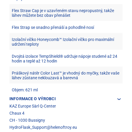
Flex Straw Cap je v uzavřeném stavu nepropustný, takže
láhev můžete bez obav přenášet
Flex Strap se snadno přenáší a pohodlně nosí
Izolační víčko Honeycomb™️ Izolační víčko pro maximální
udržení teploty
Dvojitá izolace TempShield®️ udržuje nápoje studené až 24
hodin a teplé až 12 hodin
Práškový nátěr Color Last™ je vhodný do myčky, takže vaše
láhev zůstane neklouzavá a barevná
Objem: 621 ml
INFORMACE O VÝROBCI
KAZ Europe Sàrl Q-Center
Chaux 4
CH - 1030 Bussigny
HydroFlask_Support@helenoftroy.eu