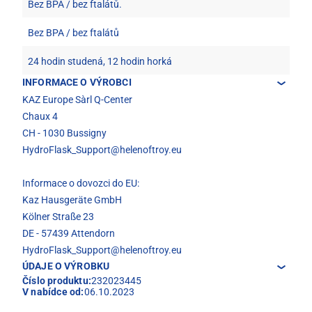
Bez BPA / bez ftalátů.
Bez BPA / bez ftalátů
24 hodin studená, 12 hodin horká
INFORMACE O VÝROBCI
KAZ Europe Sàrl Q-Center
Chaux 4
CH - 1030 Bussigny
HydroFlask_Support@helenoftroy.eu
Informace o dovozci do EU:
Kaz Hausgeräte GmbH
Kölner Straße 23
DE - 57439 Attendorn
HydroFlask_Support@helenoftroy.eu
ÚDAJE O VÝROBKU
Číslo produktu:
232023445
V nabídce od:
06.10.2023