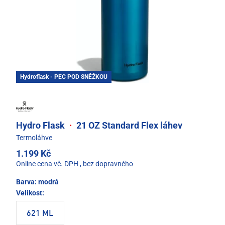
Hydroflask - PEC POD SNĚŽKOU
Hydro Flask
·
21 OZ Standard Flex láhev
Termoláhve
1.199 Kč
Online cena vč. DPH
, bez
dopravného
Barva:
modrá
Velikost:
621 ML