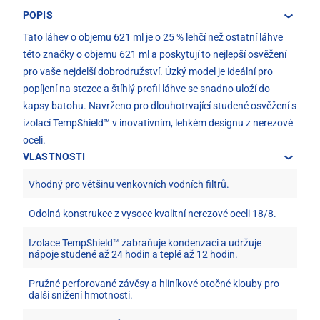
POPIS
Tato láhev o objemu 621 ml je o 25 % lehčí než ostatní láhve
této značky o objemu 621 ml a poskytují to nejlepší osvěžení
pro vaše nejdelší dobrodružství. Úzký model je ideální pro
popíjení na stezce a štíhlý profil láhve se snadno uloží do
kapsy batohu. Navrženo pro dlouhotrvající studené osvěžení s
izolací TempShield™ v inovativním, lehkém designu z nerezové
oceli.
VLASTNOSTI
Vhodný pro většinu venkovních vodních filtrů.
Odolná konstrukce z vysoce kvalitní nerezové oceli 18/8.
Izolace TempShield™ zabraňuje kondenzaci a udržuje
nápoje studené až 24 hodin a teplé až 12 hodin.
Pružné perforované závěsy a hliníkové otočné klouby pro
další snížení hmotnosti.