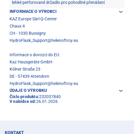
lehké perforované držadlo pro pohodlné přenášení
INFORMACE O VÝROBCI
KAZ Europe Sàrl Q-Center
Chaux 4
CH - 1030 Bussigny
HydroFlask_Support@helenoftroy.eu
Informace o dovozci do EU:
Kaz Hausgeräte GmbH
Kölner Straße 23
DE - 57439 Attendorn
HydroFlask_Support@helenoftroy.eu
ÚDAJE O VÝROBKU
Číslo produktu:
232057840
V nabídce od:
26.01.2026
KONTAKT