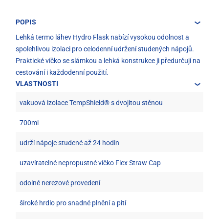
POPIS
Lehká termo láhev Hydro Flask nabízí vysokou odolnost a
spolehlivou izolaci pro celodenní udržení studených nápojů.
Praktické víčko se slámkou a lehká konstrukce ji předurčují na
cestování i každodenní použití.
VLASTNOSTI
vakuová izolace TempShield® s dvojitou stěnou
700ml
udrží nápoje studené až 24 hodin
uzavíratelné nepropustné víčko Flex Straw Cap
odolné nerezové provedení
široké hrdlo pro snadné plnění a pití