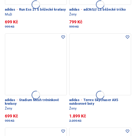
adidas
·
Run Ess 21 S běžecké kraťasy
adidas
·
adi365/// LS běžecké tričko
Muži
Ženy
699 Kč
799 Kč
999 Kč
999 Kč
adidas
·
Stadium Mesh tréninkové
adidas
·
Terrex Skychaser AX5
kraťasy
outdoorové boty
Ženy
Ženy
699 Kč
1.899 Kč
999 Kč
2.399 Kč