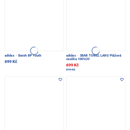
adidas
·
Batoh BP Youth
adidas
·
3BAR TOWEL LARG Plážová
osuška 100%CO
699 Kč
699 Kč
849 Kč