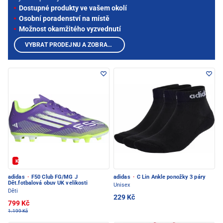
Dostupné produkty ve vašem okolí
Osobní poradenství na místě
Možnost okamžitého vyzvednutí
VYBRAT PRODEJNU A ZOBRAZIT PRODUKTY
Kód: FOTBAL20
adidas
·
F50 Club FG/MG J
adidas
·
C Lin Ankle ponožky 3 páry
Dět.fotbalová obuv UK velikosti
Unisex
Děti
229 Kč
799 Kč
1.199 Kč