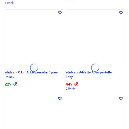
749 Kč
adidas
·
C Lin Ankle ponožky 3 páry
adidas
·
Adilette Aqua pantofle
Unisex
Ženy
229 Kč
449 Kč
549 Kč