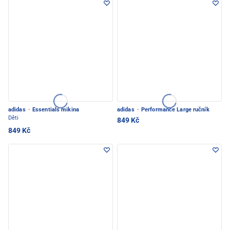
adidas
·
Essentials mikina
adidas
·
Performance Large ručník
Děti
849 Kč
849 Kč