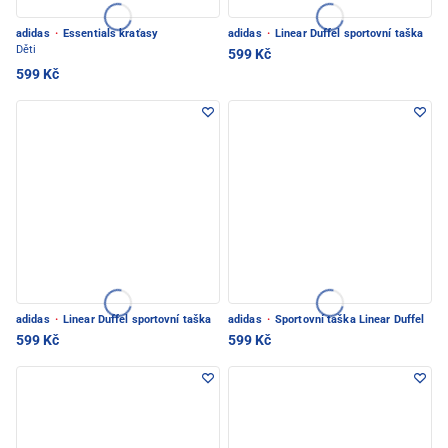
adidas
·
Essentials kraťasy
adidas
·
Linear Duffel sportovní taška
Děti
599 Kč
599 Kč
adidas
·
Linear Duffel sportovní taška
adidas
·
Sportovní taška Linear Duffel
599 Kč
599 Kč