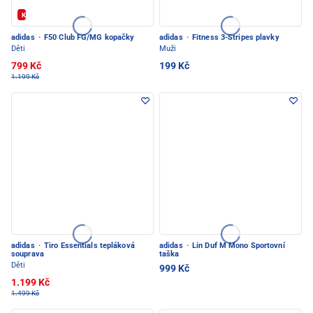
Kód: FOTBAL20
adidas
·
F50 Club FG/MG kopačky
adidas
·
Fitness 3-Stripes plavky
Děti
Muži
799 Kč
199 Kč
1.199 Kč
adidas
·
Tiro Essentials tepláková
adidas
·
Lin Duf M Mono Sportovní
souprava
taška
Děti
999 Kč
1.199 Kč
1.499 Kč