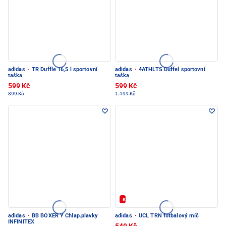
adidas
·
TR Duffle 16,5 l sportovní
adidas
·
4ATHLTS Duffel sportovní
taška
taška
599 Kč
599 Kč
899 Kč
1.199 Kč
Kód: FOTBAL20
adidas
·
BB BOXER Y Chlap.plavky
adidas
·
UCL TRN fotbalový míč
INFINITEX