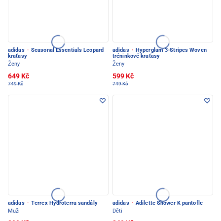
adidas
·
Seasonal Essentials Leopard
adidas
·
Hyperglam 3-Stripes Woven
kraťasy
tréninkové kraťasy
Ženy
Ženy
649 Kč
599 Kč
749 Kč
749 Kč
adidas
·
Terrex Hydroterra sandály
adidas
·
Adilette Shower K pantofle
Muži
Děti