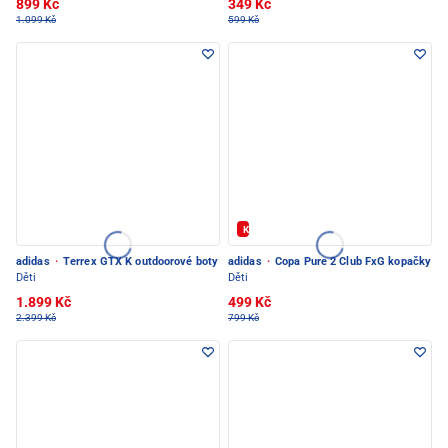
899 Kč
349 Kč
1.099 Kč
599 Kč
Kód: FOTBAL20
adidas
·
Terrex GTX K outdoorové boty
adidas
·
Copa Pure 2 Club FxG kopačky
Děti
Děti
1.899 Kč
499 Kč
2.399 Kč
799 Kč