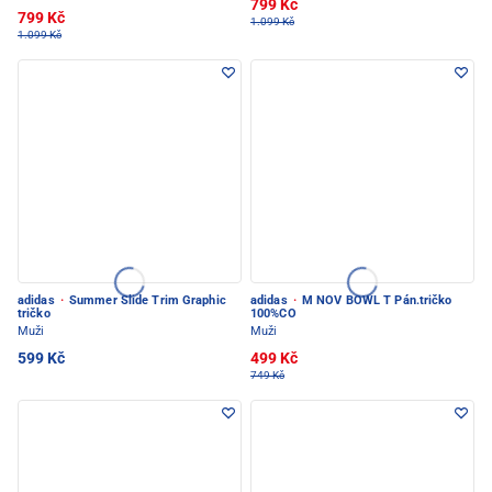
799 Kč
799 Kč
1.099 Kč
1.099 Kč
adidas
·
Summer Slide Trim Graphic
adidas
·
M NOV BOWL T Pán.tričko
tričko
100%CO
Muži
Muži
599 Kč
499 Kč
749 Kč