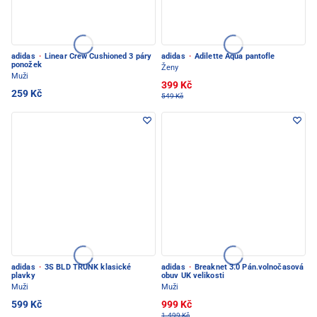
adidas
·
Linear Crew Cushioned 3 páry
adidas
·
Adilette Aqua pantofle
ponožek
Ženy
Muži
399 Kč
259 Kč
549 Kč
adidas
·
3S BLD TRUNK klasické
adidas
·
Breaknet 3.0 Pán.volnočasová
plavky
obuv UK velikosti
Muži
Muži
599 Kč
999 Kč
1.499 Kč