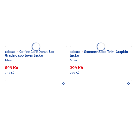
adidas
·
Coffee Cafe Donut Box
adidas
·
Summer Slide Trim Graphic
Graphic sportovní tričko
tričko
Muži
Muži
599 Kč
399 Kč
749 Kč
599 Kč