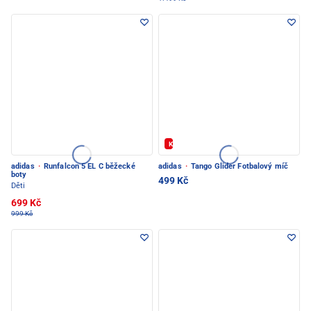
Kód: FOTBAL20
adidas
·
Runfalcon 5 EL C běžecké
adidas
·
Tango Glider Fotbalový míč
boty
499 Kč
Děti
699 Kč
999 Kč