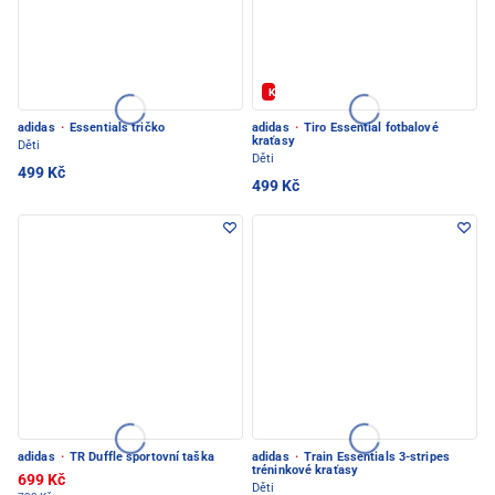
Kód: FOTBAL20
adidas
·
Essentials tričko
adidas
·
Tiro Essential fotbalové
kraťasy
Děti
Děti
499 Kč
499 Kč
adidas
·
TR Duffle sportovní taška
adidas
·
Train Essentials 3-stripes
tréninkové kraťasy
699 Kč
Děti