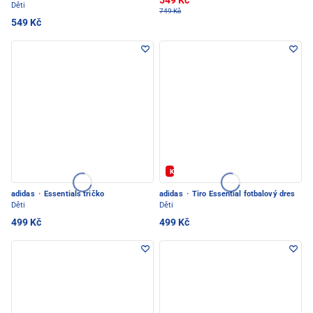
549 Kč
Děti
749 Kč
549 Kč
Kód: FOTBAL20
adidas
·
Essentials tričko
adidas
·
Tiro Essential fotbalový dres
Děti
Děti
499 Kč
499 Kč