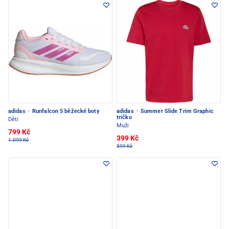
adidas
·
Runfalcon 5 běžecké boty
adidas
·
Summer Slide Trim Graphic
tričko
Děti
Muži
799 Kč
399 Kč
1.099 Kč
599 Kč