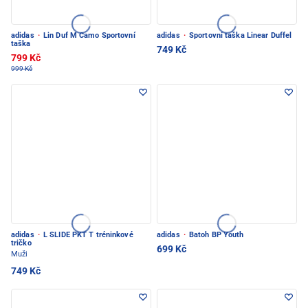
adidas
·
Lin Duf M Camo Sportovní
adidas
·
Sportovní taška Linear Duffel
taška
749 Kč
799 Kč
999 Kč
adidas
·
L SLIDE PKT T tréninkové
adidas
·
Batoh BP Youth
tričko
699 Kč
Muži
749 Kč