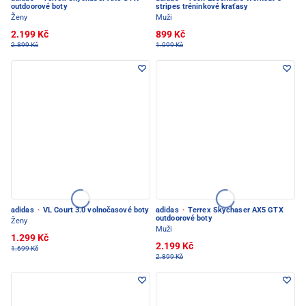
outdoorové boty
stripes tréninkové kraťasy
Ženy
Muži
2.199 Kč
899 Kč
2.899 Kč
1.099 Kč
adidas
·
VL Court 3.0 volnočasové boty
adidas
·
Terrex Skychaser AX5 GTX
outdoorové boty
Ženy
Muži
1.299 Kč
2.199 Kč
1.699 Kč
2.899 Kč