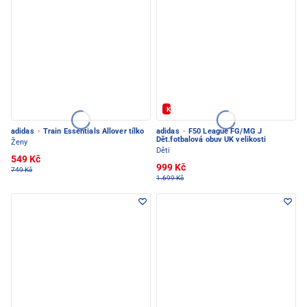
Kód: FOTBAL20
adidas
·
Train Essentials Allover tílko
adidas
·
F50 League FG/MG J
Dět.fotbalová obuv UK velikosti
Ženy
Děti
549 Kč
999 Kč
749 Kč
1.699 Kč