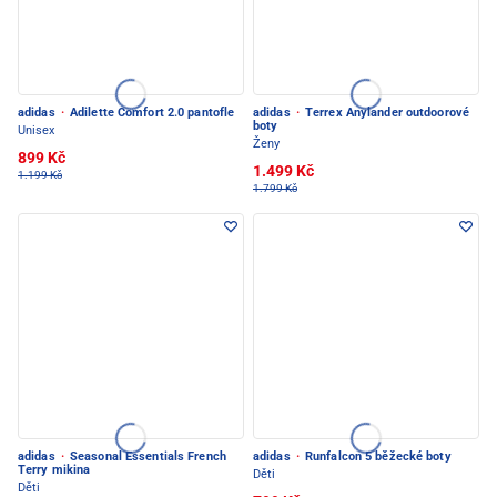
adidas
·
Adilette Comfort 2.0 pantofle
adidas
·
Terrex Anylander outdoorové
boty
Unisex
Ženy
899 Kč
1.499 Kč
1.199 Kč
1.799 Kč
adidas
·
Seasonal Essentials French
adidas
·
Runfalcon 5 běžecké boty
Terry mikina
Děti
Děti