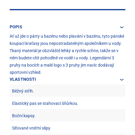
POPIS
Ať už jde o párty u bazénu nebo plavání v bazénu, tyto pánské
koupací kraťasy jsou nepostradatelným společníkem u vody.
Tkaný materiál je obzvláště lehký a rychle schne, takže se v
něm budete cítit pohodlně ve vodě i u vody. Legendární 3
pruhy na bocích a malé logo s 3 pruhy jim navíc dodávají
sportovní vzhled.
VLASTNOSTI
Běžný střih.
Elastický pas se stahovací šňůrkou.
Boční kapsy.
Síťované vnitřní slipy.