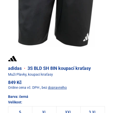
adidas
·
3S BLD SH 8IN koupací kraťasy
Muži Plavky, koupací kraťasy
849 Kč
Online cena vč. DPH
, bez
dopravného
Barva:
černá
Velikost:
S
XL
XXL
3 XL