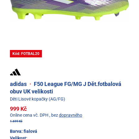
Kód: FOTBAL20
adidas
·
F50 League FG/MG J Dět.fotbalová
obuv UK velikosti
Děti Lisové kopačky (AG/FG)
999 Kč
Online cena vč. DPH
, bez
dopravného
1.699 Kč
Barva:
fialová
Velikost: