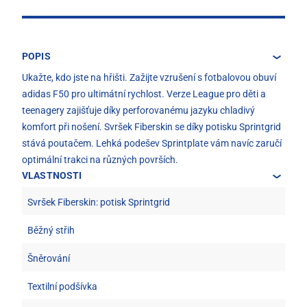
POPIS
Ukažte, kdo jste na hřišti. Zažijte vzrušení s fotbalovou obuví
adidas F50 pro ultimátní rychlost. Verze League pro děti a
teenagery zajišťuje díky perforovanému jazyku chladivý
komfort při nošení. Svršek Fiberskin se díky potisku Sprintgrid
stává poutačem. Lehká podešev Sprintplate vám navíc zaručí
optimální trakci na různých površích.
VLASTNOSTI
Svršek Fiberskin: potisk Sprintgrid
Běžný střih
Šněrování
Textilní podšívka