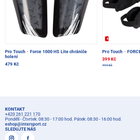
Kód: FOTBAL20
Pro Touch
·
Force 1000 HS Lite chrániče
Pro Touch
·
FORCE 
holení
399 Kč
479 Kč
499 Kč
KONTAKT
+420 261 221 170
Pondělí - Čtvrtek: 08:30 - 17:00 hod. Pátek: 08:30 - 16:00 hod.
eshop
@
intersport.cz
SLEDUJTE NÁS