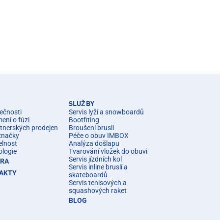
SLUŽBY
ečnosti
Servis lyží a snowboardů
ní o fúzi
Bootfiting
rtnerských prodejen
Broušení bruslí
značky
Péče o obuv IMBOX
elnost
Analýza došlapu
ologie
Tvarování vložek do obuvi
Servis jízdních kol
ÉRA
Servis inline bruslí a
AKTY
skateboardů
Servis tenisových a
squashových raket
BLOG