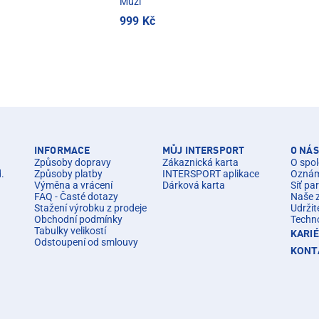
Muži
999 Kč
INFORMACE
MŮJ INTERSPORT
O NÁS
Způsoby dopravy
Zákaznická karta
O spol
d.
Způsoby platby
INTERSPORT aplikace
Oznáme
Výměna a vrácení
Dárková karta
Síť pa
FAQ - Časté dotazy
Naše 
Stažení výrobku z prodeje
Udržit
Obchodní podmínky
Techn
Tabulky velikostí
KARI
Odstoupení od smlouvy
KONT