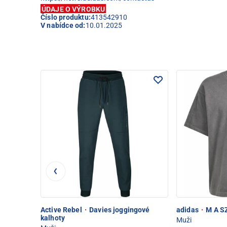
ÚDAJE O VÝROBKU
Číslo produktu:
413542910
V nabídce od:
10.01.2025
Active Rebel
·
Davies joggingové
adidas
·
M A SZ
kalhoty
Muži