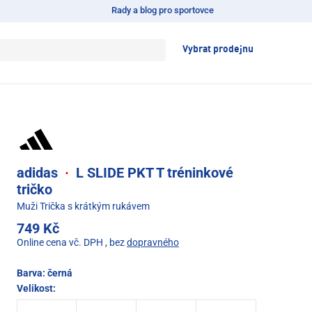
Rady a blog pro sportovce
Vybrat prodejnu
adidas
·
L SLIDE PKT T tréninkové
tričko
Muži Trička s krátkým rukávem
749 Kč
Online cena vč. DPH
, bez
dopravného
Barva:
černá
Velikost: