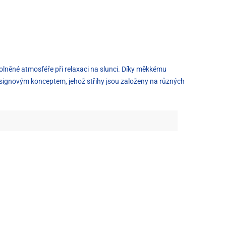
olněné atmosféře při relaxaci na slunci. Díky měkkému
designovým konceptem, jehož střihy jsou založeny na různých