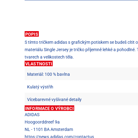
POPIS
S tímto tričkem adidas s grafickým potiskem se budeš cítit 
materiálu Single Jersey je tričko příjemně lehké a pohodln
tvarech a velikostech těla.
VLASTNOSTI
Materiál: 100 % bavlna
Kulatý výstřih
Vícebarevné vyšívané detaily
INFORMACE O VÝROBCI
ADIDAS
Hoogoorddreef 9a
NL - 1101 BA Amsterdam
https://news.adidas.com/contactus