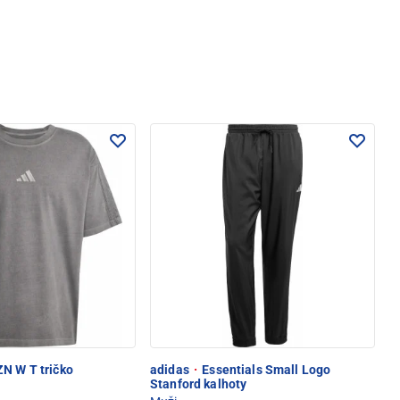
N W T tričko
adidas
·
Essentials Small Logo
Stanford kalhoty