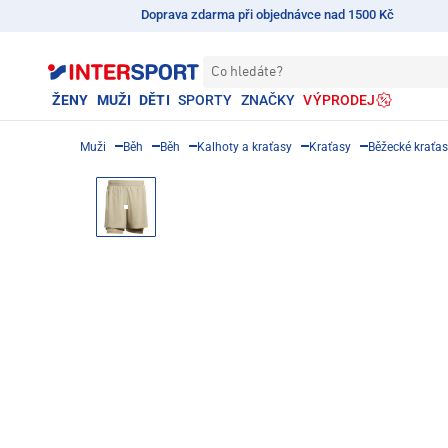
Doprava zdarma při objednávce nad 1500 Kč
Co hledáte?
ŽENY
MUŽI
DĚTI
SPORTY
ZNAČKY
VÝPRODEJ
Muži
Běh
Běh
Kalhoty a kraťasy
Kraťasy
Běžecké kraťa