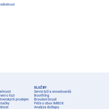
viditelnost
SLUŽBY
ečnosti
Servis lyží a snowboardů
ní o fúzi
Bootfiting
rtnerských prodejen
Broušení bruslí
značky
Péče o obuv IMBOX
elnost
Analýza došlapu