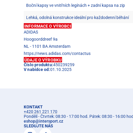
Boční kapsy ve vnitřních legínách + zadní kapsa na zip
Lehká, odolná konstrukce ideální pro každodenní běhání
INFORMACE O VÝROBCI
ADIDAS
Hoogoorddreef 9a
NL - 1101 BA Amsterdam
https://news.adidas.com/contactus
ÚDAJE O VÝROBKU
Číslo produktu:
450239259
V nabídce od:
01.10.2025
KONTAKT
+420 261 221 170
Pondělí - Čtvrtek: 08:30 - 17:00 hod. Pátek: 08:30 - 16:00 ho
eshop
@
intersport.cz
SLEDUJTE NÁS