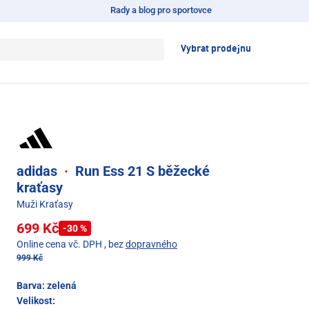
Rady a blog pro sportovce
Vybrat prodejnu
adidas
·
Run Ess 21 S běžecké
kraťasy
Muži Kraťasy
699 Kč
-30 %
Online cena vč. DPH
, bez
dopravného
999 Kč
Barva:
zelená
Velikost: