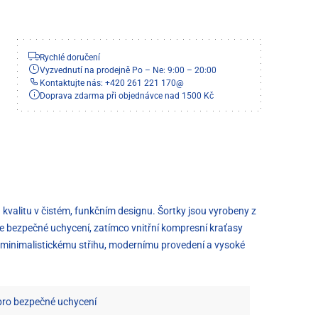
Rychlé doručení
Vyzvednutí na prodejně Po – Ne: 9:00 – 20:00
Kontaktujte nás: +420 261 221 170
@
Doprava zdarma při objednávce nad 1500 Kč
kvalitu v čistém, funkčním designu. Šortky jsou vyrobeny z
je bezpečné uchycení, zatímco vnitřní kompresní kraťasy
mu minimalistickému střihu, modernímu provedení a vysoké
 pro bezpečné uchycení