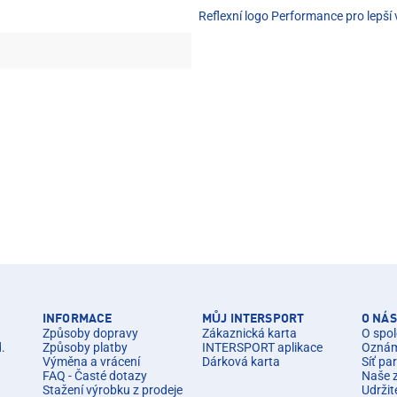
Reflexní logo Performance pro lepší 
INFORMACE
MŮJ INTERSPORT
O NÁS
Způsoby dopravy
Zákaznická karta
O spol
d.
Způsoby platby
INTERSPORT aplikace
Oznáme
Výměna a vrácení
Dárková karta
Síť pa
FAQ - Časté dotazy
Naše 
Stažení výrobku z prodeje
Udržit