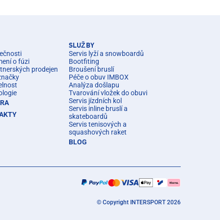
SLUŽBY
ečnosti
Servis lyží a snowboardů
ní o fúzi
Bootfiting
rtnerských prodejen
Broušení bruslí
značky
Péče o obuv IMBOX
elnost
Analýza došlapu
ologie
Tvarování vložek do obuvi
Servis jízdních kol
ÉRA
Servis inline bruslí a
AKTY
skateboardů
Servis tenisových a
squashových raket
BLOG
© Copyright INTERSPORT 2026