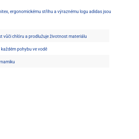
finitex, ergonomickému střihu a výraznému logu adidas jsou
st vůči chlóru a prodlužuje životnost materiálu
ři každém pohybu ve vodě
dynamiku