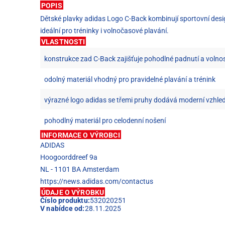
POPIS
Dětské plavky adidas Logo C-Back kombinují sportovní desig
ideální pro tréninky i volnočasové plavání.
VLASTNOSTI
konstrukce zad C-Back zajišťuje pohodlné padnutí a voln
odolný materiál vhodný pro pravidelné plavání a trénink
výrazné logo adidas se třemi pruhy dodává moderní vzhle
pohodlný materiál pro celodenní nošení
INFORMACE O VÝROBCI
ADIDAS
Hoogoorddreef 9a
NL - 1101 BA Amsterdam
https://news.adidas.com/contactus
ÚDAJE O VÝROBKU
Číslo produktu:
532020251
V nabídce od:
28.11.2025