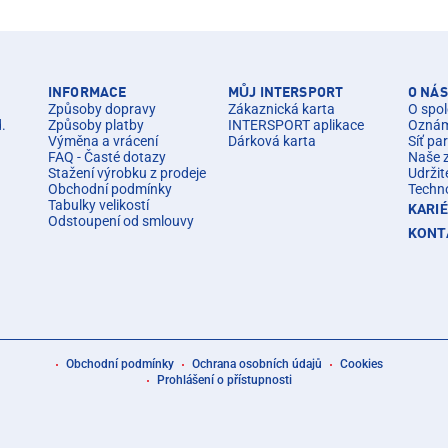
INFORMACE
MŮJ INTERSPORT
O NÁS
Způsoby dopravy
Zákaznická karta
O spol
d.
Způsoby platby
INTERSPORT aplikace
Oznáme
Výměna a vrácení
Dárková karta
Síť pa
FAQ - Časté dotazy
Naše 
Stažení výrobku z prodeje
Udržit
Obchodní podmínky
Techn
Tabulky velikostí
KARI
Odstoupení od smlouvy
KONT
Obchodní podmínky
Ochrana osobních údajů
Cookies
Prohlášení o přístupnosti