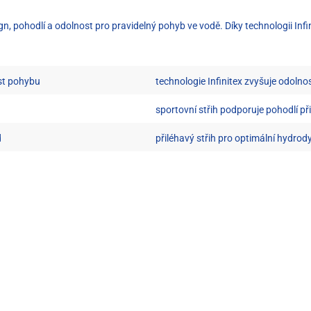
n, pohodlí a odolnost pro pravidelný pohyb ve vodě. Díky technologii In
ost pohybu
technologie Infinitex zvyšuje odolno
sportovní střih podporuje pohodlí p
d
přiléhavý střih pro optimální hydro