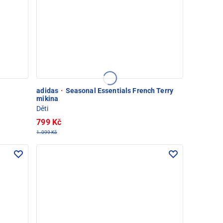
adidas
·
Seasonal Essentials French Terry
mikina
Děti
799 Kč
1.099 Kč