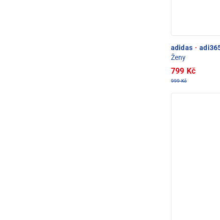
adidas
·
adi365
Ženy
799 Kč
999 Kč