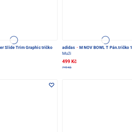
 Slide Trim Graphic tričko
adidas
·
M NOV BOWL T Pán.tričko
Muži
499 Kč
749 Kč