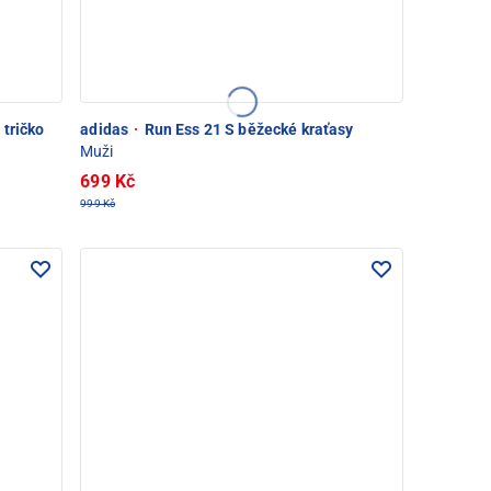
tričko
adidas
·
Run Ess 21 S běžecké kraťasy
Muži
699 Kč
999 Kč