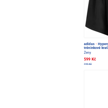
adidas
·
Hyperg
tréninkové kra
Ženy
599 Kč
749 Kč