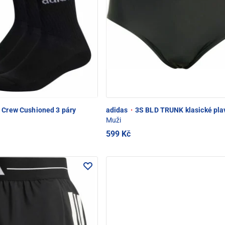
 Crew Cushioned 3 páry
adidas
·
3S BLD TRUNK klasické pla
Muži
599 Kč