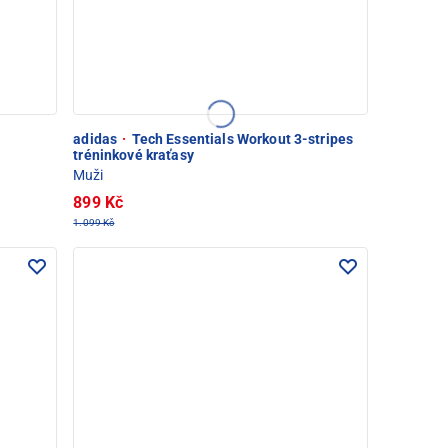
adidas
·
Tech Essentials Workout 3-stripes
tréninkové kraťasy
Muži
899 Kč
1.099 Kč