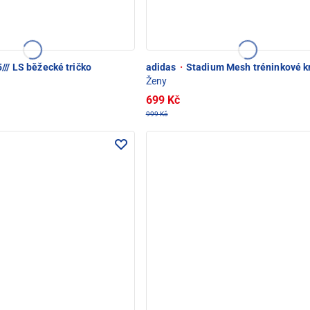
/// LS běžecké tričko
adidas
·
Stadium Mesh tréninkové k
Ženy
699 Kč
999 Kč