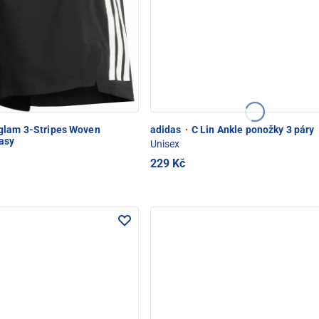
lam 3-Stripes Woven
adidas
·
C Lin Ankle ponožky 3 páry
ťasy
Unisex
229 Kč