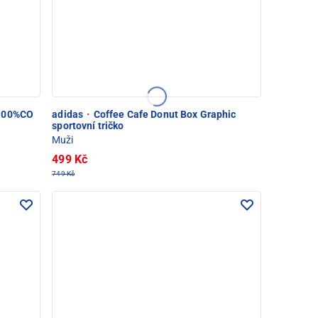
 100%CO
adidas
·
Coffee Cafe Donut Box Graphic
sportovní tričko
Muži
499 Kč
749 Kč