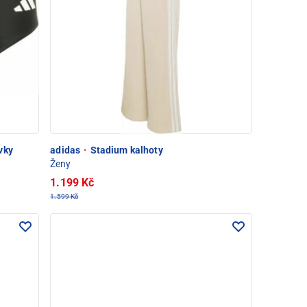
vky
adidas
·
Stadium kalhoty
Ženy
1.199 Kč
1.599 Kč