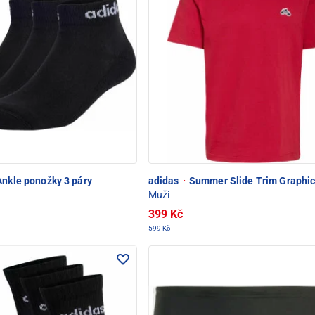
Ankle ponožky 3 páry
adidas
·
Summer Slide Trim Graphic 
Muži
399 Kč
599 Kč