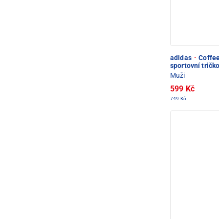
adidas
·
Coffee
sportovní tričk
Muži
599 Kč
749 Kč