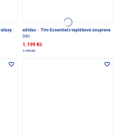
raťasy
adidas
·
Tiro Essentials tepláková souprava
Děti
1.199 Kč
1.499 Kč