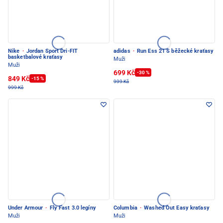
Nike
·
Jordan Sport Dri-FIT
adidas
·
Run Ess 21 S běžecké kraťasy
basketbalové kraťasy
Muži
Muži
699 Kč
-30 %
849 Kč
-15 %
999 Kč
999 Kč
Under Armour
·
Fly Fast 3.0 legíny
Columbia
·
Washed Out Easy kraťasy
Muži
Muži