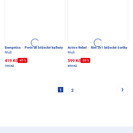
Energetics
·
Perin ux běžecké kalhoty
Active Rebel
·
Rim 2v1 běžecké šortky
Muži
Muži
419 Kč
599 Kč
-47 %
-33 %
799 Kč
899 Kč
1
2