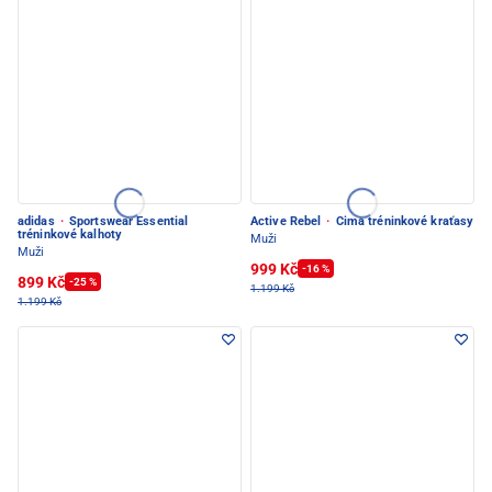
adidas
·
Sportswear Essential
Active Rebel
·
Cima tréninkové kraťasy
tréninkové kalhoty
Muži
Muži
999 Kč
-16 %
899 Kč
-25 %
1.199 Kč
1.199 Kč