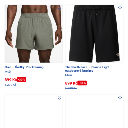
Nike
·
Šortky Pro Training
The North Face
·
Blanca Light
outdoorové kraťasy
Muži
Muži
899 Kč
-30 %
899 Kč
-30 %
1.299 Kč
1.299 Kč