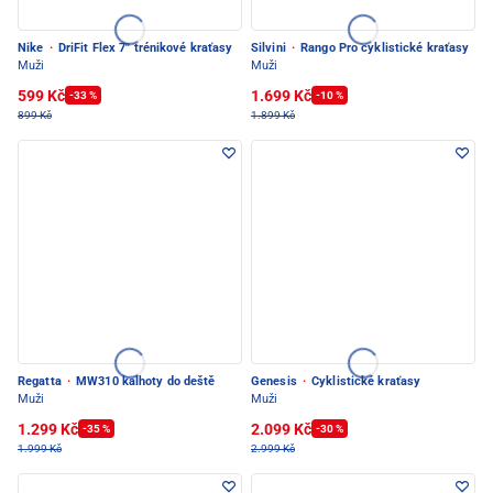
Nike
·
DriFit Flex 7'' trénikové kraťasy
Silvini
·
Rango Pro cyklistické kraťasy
Muži
Muži
599 Kč
1.699 Kč
-33 %
-10 %
899 Kč
1.899 Kč
Regatta
·
MW310 kalhoty do deště
Genesis
·
Cyklistické kraťasy
Muži
Muži
1.299 Kč
2.099 Kč
-35 %
-30 %
1.999 Kč
2.999 Kč