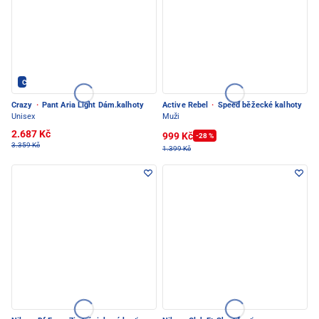
Crazy - PEC POD SNĚŽKOU
Crazy
·
Pant Aria Light Dám.kalhoty
Active Rebel
·
Speed běžecké kalhoty
Unisex
Muži
2.687 Kč
999 Kč
-28 %
3.359 Kč
1.399 Kč