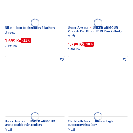
Nike
·
Icon basketbalové kalhoty
Under Armour
·
UNDER ARMOUR
Velociti Pro Storm RUN Pán.kalhoty
Unisex
Muži
1.699 Kč
-22 %
1.799 Kč
-28 %
2.199 Kč
2.499 Kč
Under Armour
·
UNDER ARMOUR
The North Face
·
Blanca Light
Unstoppable Pán.tepláky
outdoorové kraťasy
Muži
Muži