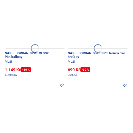
Nike
·
JORDAN SPRT CLSSC
Nike
·
JORDAN DriFit SPT tréninkové
Pán.kalhoty
kraťasy
Muži
Muži
1.149 Kč
699 Kč
-36 %
-30 %
1.799 Kč
999 Kč