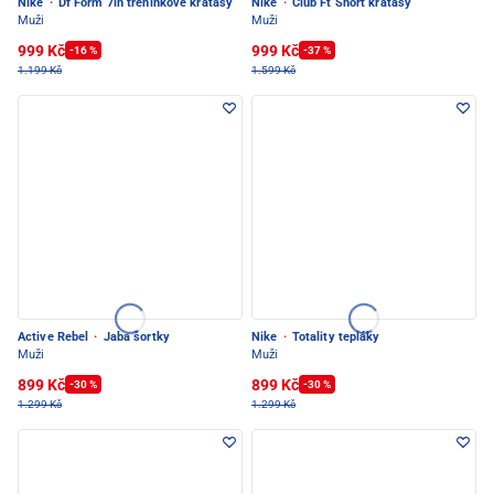
Nike
·
Df Form 7in tréninkové kraťasy
Nike
·
Club Ft Short kraťasy
Muži
Muži
999 Kč
999 Kč
-16 %
-37 %
1.199 Kč
1.599 Kč
Active Rebel
·
Jaba šortky
Nike
·
Totality tepláky
Muži
Muži
899 Kč
899 Kč
-30 %
-30 %
1.299 Kč
1.299 Kč