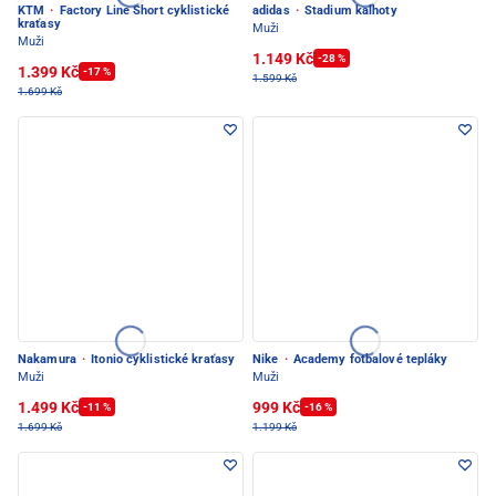
KTM
·
Factory Line Short cyklistické
adidas
·
Stadium kalhoty
kraťasy
Muži
Muži
1.149 Kč
-28 %
1.399 Kč
-17 %
1.599 Kč
1.699 Kč
Nakamura
·
Itonio cyklistické kraťasy
Nike
·
Academy fotbalové tepláky
Muži
Muži
1.499 Kč
999 Kč
-11 %
-16 %
1.699 Kč
1.199 Kč