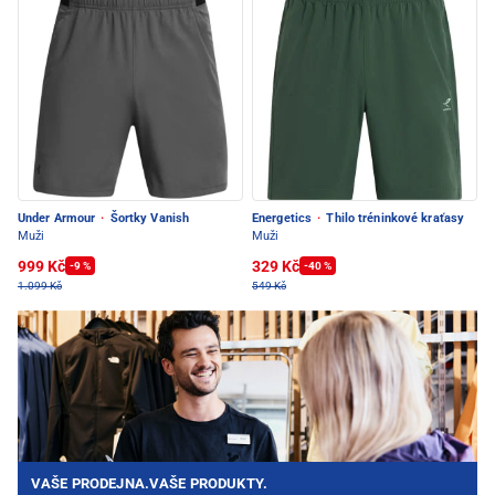
Under Armour
·
Šortky Vanish
Energetics
·
Thilo tréninkové kraťasy
Muži
Muži
999 Kč
329 Kč
-9 %
-40 %
1.099 Kč
549 Kč
VAŠE PRODEJNA.VAŠE PRODUKTY.