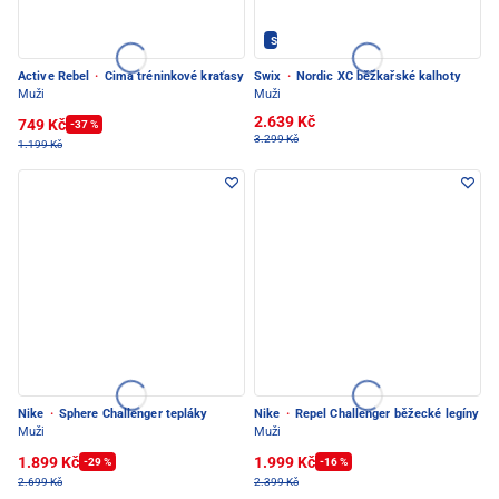
SWIX - PEC POD SNĚŽKOU
Active Rebel
·
Cima tréninkové kraťasy
Swix
·
Nordic XC běžkařské kalhoty
Muži
Muži
2.639 Kč
749 Kč
-37 %
3.299 Kč
1.199 Kč
Nike
·
Sphere Challenger tepláky
Nike
·
Repel Challenger běžecké legíny
Muži
Muži
1.899 Kč
1.999 Kč
-29 %
-16 %
2.699 Kč
2.399 Kč