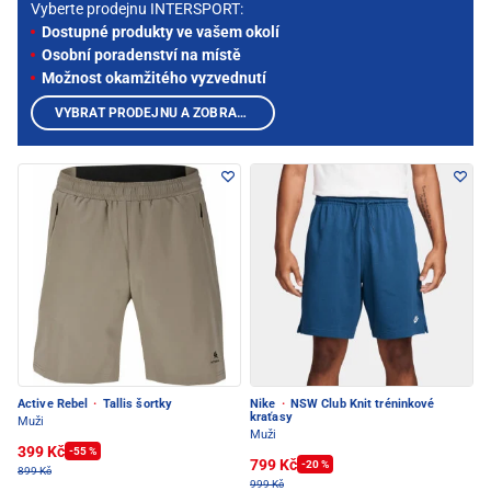
Vyberte prodejnu INTERSPORT:
Dostupné produkty ve vašem okolí
Osobní poradenství na místě
Možnost okamžitého vyzvednutí
VYBRAT PRODEJNU A ZOBRAZIT PRODUKTY
Active Rebel
·
Tallis šortky
Nike
·
NSW Club Knit tréninkové
kraťasy
Muži
Muži
399 Kč
-55 %
799 Kč
-20 %
899 Kč
999 Kč