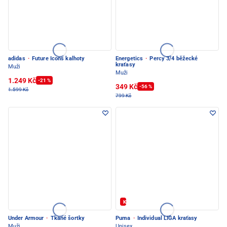
adidas
·
Future Icons kalhoty
Energetics
·
Percy 3/4 běžecké
kraťasy
Muži
Muži
1.249 Kč
-21 %
349 Kč
-56 %
1.599 Kč
799 Kč
Kód: FOTBAL20
Under Armour
·
Tkané šortky
Puma
·
Individual LIGA kraťasy
Muži
Unisex