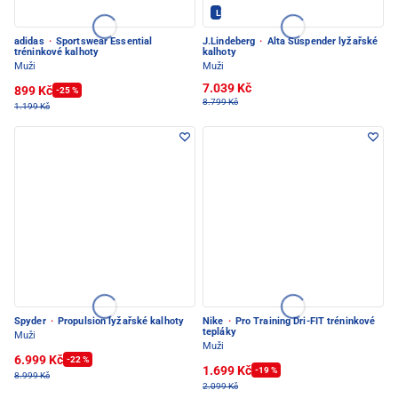
LINDEBERG - PEC POD SNĚŽKOU
adidas
·
Sportswear Essential
J.Lindeberg
·
Alta Suspender lyžařské
tréninkové kalhoty
kalhoty
Muži
Muži
7.039 Kč
899 Kč
-25 %
8.799 Kč
1.199 Kč
Spyder
·
Propulsion lyžařské kalhoty
Nike
·
Pro Training Dri-FIT tréninkové
tepláky
Muži
Muži
6.999 Kč
-22 %
1.699 Kč
-19 %
8.999 Kč
2.099 Kč