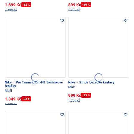
1.699 Kč
899 Kč
-32 %
-30 %
2.499 Kč
1.299 Kč
Nike
·
Pro Training Dri-FIT tréninkové
Nike
·
Stride běžecké kraťasy
tepláky
Muži
Muži
999 Kč
-23 %
1.349 Kč
-35 %
1.299 Kč
2.099 Kč