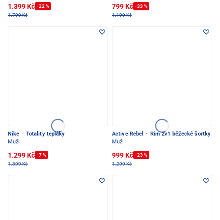
1.399 Kč
799 Kč
-22 %
-33 %
1.799 Kč
1.199 Kč
Nike
·
Totality tepláky
Active Rebel
·
Rim 2v1 běžecké šortky
Muži
Muži
1.299 Kč
999 Kč
-7 %
-23 %
1.399 Kč
1.299 Kč