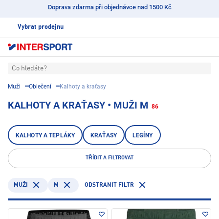
Doprava zdarma při objednávce nad 1500 Kč
Vybrat prodejnu
Co hledáte?
Muži
Oblečení
Kalhoty a kraťasy
KALHOTY A KRAŤASY • MUŽI M
86
KALHOTY A TEPLÁKY
KRAŤASY
LEGÍNY
TŘÍDIT A FILTROVAT
M
ODSTRANIT FILTR
MUŽI