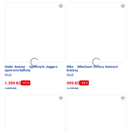
Under Armour
·
Sportstyle Joggers
Nike
·
NikeCourt Victory tenisové
sportovní kalhoty
kraťasy
Muži
Muži
1.399 Kč
999 Kč
-17 %
-16 %
1.699 Kč
1.199 Kč