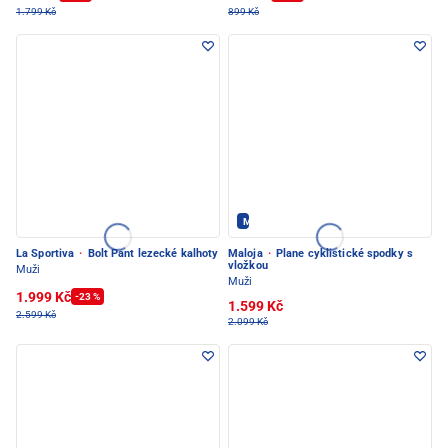
1.799 Kč
899 Kč
Maloja - PEC POD SNĚŽKOU
La Sportiva
·
Bolt Pant lezecké kalhoty
Maloja
·
Plane cyklistické spodky s
vložkou
Muži
Muži
1.999 Kč
-23 %
1.599 Kč
2.599 Kč
2.099 Kč