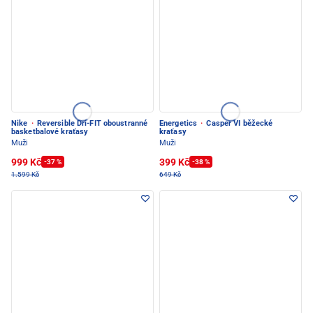
Nike
·
Reversible Dri-FIT oboustranné
Energetics
·
Casper VI běžecké
basketbalové kraťasy
kraťasy
Muži
Muži
999 Kč
399 Kč
-37 %
-38 %
1.599 Kč
649 Kč