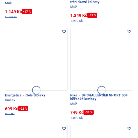
tréninkové kalhoty
Muži
Muži
1.149 Kč
-17 %
1.349 Kč
-32 %
1.399 Kč
1.999 Kč
Energetics
·
Cole tepláky
Nike
·
DF CHALLENGER SHORT 5BF
běžecké kraťasy
Unisex
Muži
699 Kč
-22 %
749 Kč
-31 %
899 Kč
1.099 Kč