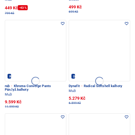
499 Kč
449 Kč
-43 %
699 Kč
799 Kč
Rab - PEC POD SNĚŽKOU
Dynafit - PEC POD SNĚŽKOU
rab
·
Khroma Converge Pants
Dynafit
·
Radical Softshell kalhoty
Pán.lyž.kalhoty
Muži
Muži
5.279 Kč
9.599 Kč
6.599 Kč
11.999 Kč