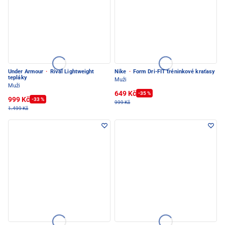
Under Armour
·
Rival Lightweight
Nike
·
Form Dri-FIT tréninkové kraťasy
tepláky
Muži
Muži
649 Kč
-35 %
999 Kč
-33 %
999 Kč
1.499 Kč