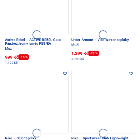
Active Rebel
·
ACTIVE REBEL Gato
Under Armour
·
Vibe Woven tepláky
Pán.běž.legíny směs PES/EA
Muži
Muži
1.399 Kč
-22 %
999 Kč
-16 %
1.799 Kč
1.199 Kč
Nike
·
Club tepláky
Nike
·
Sportswear Club Lightweight