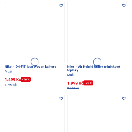
Nike
·
Dri-FIT Icon Woven kalhoty
Nike
·
Air Hybrid Utility tréninkové
tepláky
Muži
Muži
1.499 Kč
-16 %
1.999 Kč
-20 %
1.799 Kč
2.499 Kč