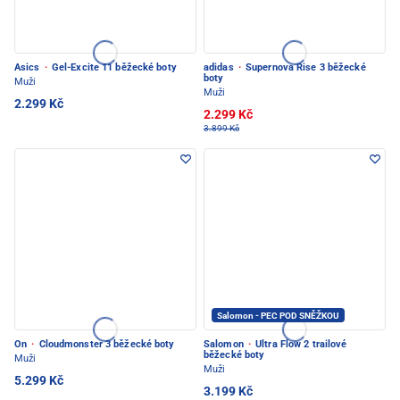
Asics
·
Gel-Excite 11 běžecké boty
adidas
·
Supernova Rise 3 běžecké
boty
Muži
Muži
2.299 Kč
2.299 Kč
3.899 Kč
Salomon - PEC POD SNĚŽKOU
On
·
Cloudmonster 3 běžecké boty
Salomon
·
Ultra Flow 2 trailové
běžecké boty
Muži
Muži
5.299 Kč
3.199 Kč