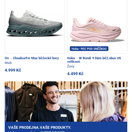
Hoka - PEC POD SNĚŽKOU
On
·
Cloudsurfer Max běžecké boty
Hoka
·
W Bondi 9 Dám.běž.obuv US
velikosti
Muži
Ženy
4.999 Kč
4.499 Kč
VAŠE PRODEJNA.VAŠE PRODUKTY.