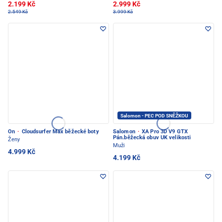
2.199 Kč
2.999 Kč
2.549 Kč
3.999 Kč
Salomon - PEC POD SNĚŽKOU
On
·
Cloudsurfer Max běžecké boty
Salomon
·
XA Pro 3D V9 GTX
Pán.běžecká obuv UK velikosti
Ženy
Muži
4.999 Kč
4.199 Kč