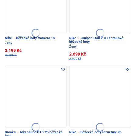
Nike
·
Běžecké boty Vomero 18
Nike
·
Juniper Trail 2 GTX trailové
běžecké boty
Ženy
Ženy
3.199 Kč
2.699 Kč
3.899 Kč
2.999 Kč
Brooks
·
Adrenaline GTS 25 běžecké
Nike
·
Běžecké boty Structure 26
boty