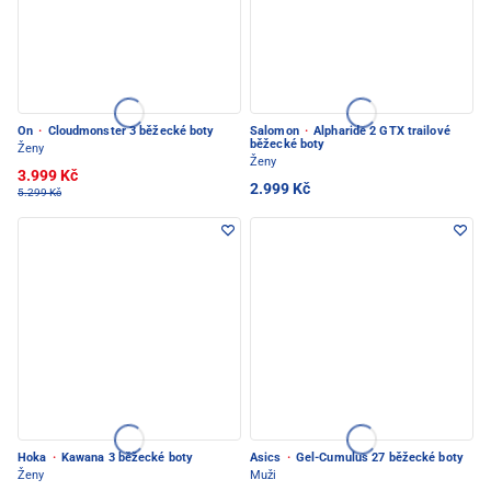
On
·
Cloudmonster 3 běžecké boty
Salomon
·
Alpharide 2 GTX trailové
běžecké boty
Ženy
Ženy
3.999 Kč
2.999 Kč
5.299 Kč
Hoka
·
Kawana 3 běžecké boty
Asics
·
Gel-Cumulus 27 běžecké boty
Ženy
Muži