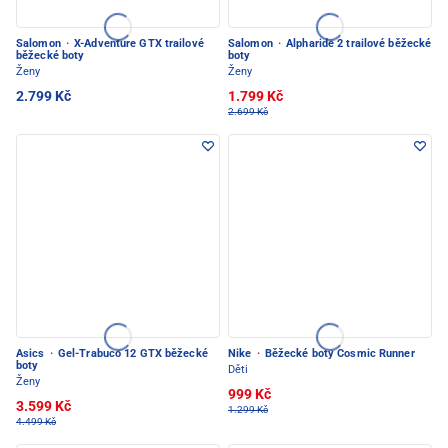
Salomon
·
X-Adventure GTX trailové
Salomon
·
Alpharide 2 trailové běžecké
běžecké boty
boty
Ženy
Ženy
2.799 Kč
1.799 Kč
2.699 Kč
Asics
·
Gel-Trabuco 12 GTX běžecké
Nike
·
Běžecké boty Cosmic Runner
boty
Děti
Ženy
999 Kč
3.599 Kč
1.299 Kč
4.499 Kč