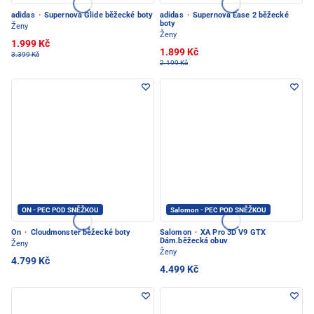
adidas
·
Supernova Glide běžecké boty
adidas
·
Supernova Ease 2 běžecké
boty
Ženy
Ženy
1.999 Kč
1.899 Kč
3.399 Kč
2.199 Kč
ON - PEC POD SNĚŽKOU
Salomon - PEC POD SNĚŽKOU
On
·
Cloudmonster běžecké boty
Salomon
·
XA Pro 3D V9 GTX
Dám.běžecká obuv
Ženy
Ženy
4.799 Kč
4.499 Kč