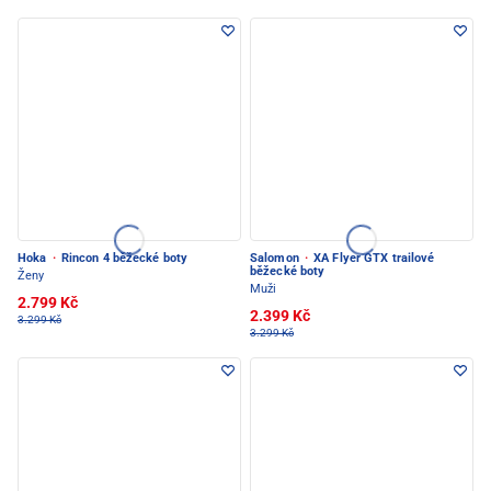
Hoka
·
Rincon 4 běžecké boty
Salomon
·
XA Flyer GTX trailové
běžecké boty
Ženy
Muži
2.799 Kč
2.399 Kč
3.299 Kč
3.299 Kč