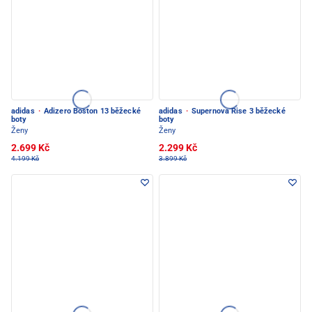
adidas
·
Adizero Boston 13 běžecké
adidas
·
Supernova Rise 3 běžecké
boty
boty
Ženy
Ženy
2.699 Kč
2.299 Kč
4.199 Kč
3.899 Kč