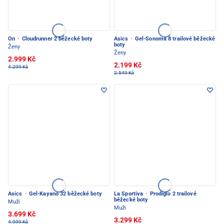
On
·
Cloudrunner 2 běžecké boty
Asics
·
Gel-Sonoma 8 trailové běžecké
boty
Ženy
Ženy
2.999 Kč
2.199 Kč
4.299 Kč
2.549 Kč
Asics
·
Gel-Kayano 32 běžecké boty
La Sportiva
·
Prodigio 2 trailové
běžecké boty
Muži
Muži
3.699 Kč
3.299 Kč
4.999 Kč