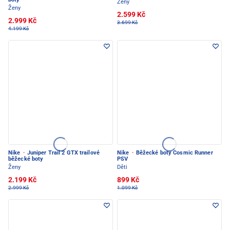
Ženy
Ženy
2.599 Kč
2.999 Kč
3.699 Kč
4.199 Kč
Nike
·
Juniper Trail 2 GTX trailové
Nike
·
Běžecké boty Cosmic Runner
běžecké boty
PSV
Ženy
Děti
2.199 Kč
899 Kč
2.999 Kč
1.099 Kč