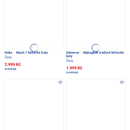
Hoka
·
Mach 7 běžecké boty
Salomon
·
Alphaglide trailové běžecké
boty
Ženy
Ženy
2.999 Kč
1.999 Kč
3.999 Kč
2.499 Kč