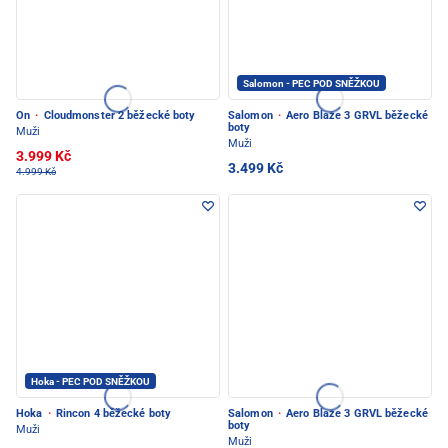
Salomon - PEC POD SNĚŽKOU
On
·
Cloudmonster 2 běžecké boty
Salomon
·
Aero Blaze 3 GRVL běžecké
boty
Muži
Muži
3.999 Kč
3.499 Kč
4.999 Kč
Hoka - PEC POD SNĚŽKOU
Hoka
·
Rincon 4 běžecké boty
Salomon
·
Aero Blaze 3 GRVL běžecké
boty
Muži
Muži