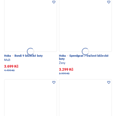
Hoka
·
Bondi 9 běžecké boty
Hoka
·
Speedgoat 7 trailové běžecké
boty
Muži
Ženy
3.699 Kč
3.299 Kč
4.499 Kč
3.999 Kč