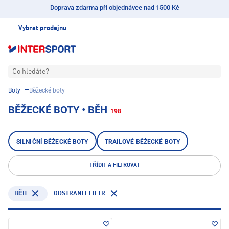
Doprava zdarma při objednávce nad 1500 Kč
Vybrat prodejnu
Co hledáte?
Boty
Běžecké boty
BĚŽECKÉ BOTY • BĚH
198
SILNIČNÍ BĚŽECKÉ BOTY
TRAILOVÉ BĚŽECKÉ BOTY
TŘÍDIT A FILTROVAT
ODSTRANIT FILTR
BĚH