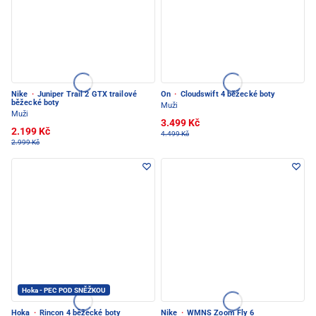
Nike
·
Juniper Trail 2 GTX trailové
On
·
Cloudswift 4 běžecké boty
běžecké boty
Muži
Muži
3.499 Kč
2.199 Kč
4.499 Kč
2.999 Kč
Hoka - PEC POD SNĚŽKOU
Hoka
·
Rincon 4 běžecké boty
Nike
·
WMNS Zoom Fly 6