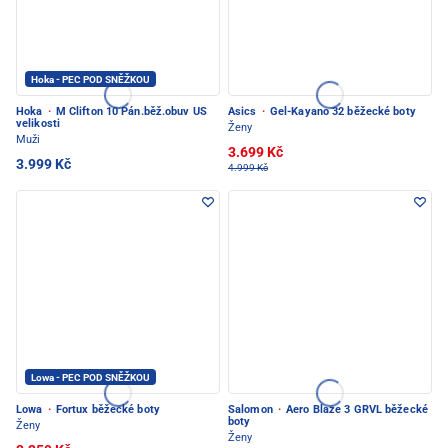
Hoka - PEC POD SNĚŽKOU
Hoka
·
M Clifton 10 Pán.běž.obuv US
Asics
·
Gel-Kayano 32 běžecké boty
velikosti
Ženy
Muži
3.699 Kč
3.999 Kč
4.999 Kč
Lowa - PEC POD SNĚŽKOU
Lowa
·
Fortux běžecké boty
Salomon
·
Aero Blaze 3 GRVL běžecké
boty
Ženy
Ženy