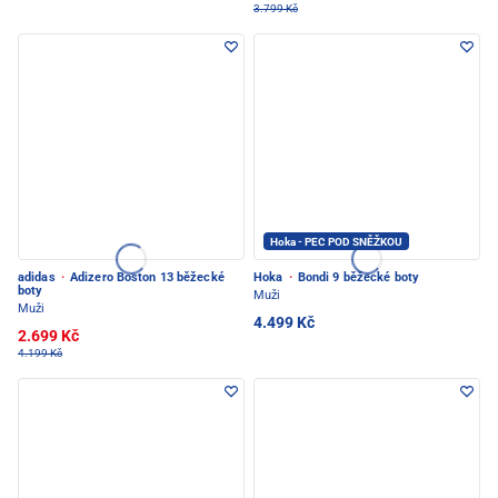
3.799 Kč
Hoka - PEC POD SNĚŽKOU
adidas
·
Adizero Boston 13 běžecké
Hoka
·
Bondi 9 běžecké boty
boty
Muži
Muži
4.499 Kč
2.699 Kč
4.199 Kč