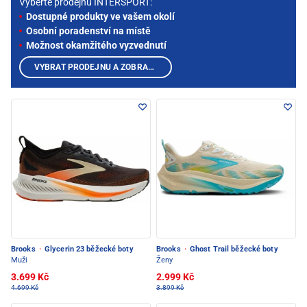
Vyberte prodejnu INTERSPORT:
Dostupné produkty ve vašem okolí
Osobní poradenství na místě
Možnost okamžitého vyzvednutí
VYBRAT PRODEJNU A ZOBRAZIT PRODUKTY
Brooks
·
Glycerin 23 běžecké boty
Brooks
·
Ghost Trail běžecké boty
Muži
Ženy
3.699 Kč
2.999 Kč
4.699 Kč
3.899 Kč