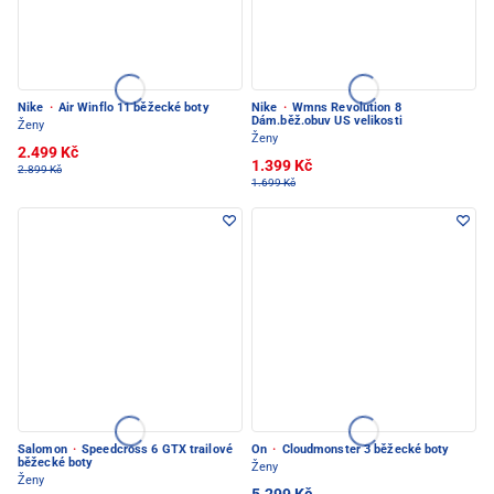
Nike
·
Air Winflo 11 běžecké boty
Nike
·
Wmns Revolution 8
Dám.běž.obuv US velikosti
Ženy
Ženy
2.499 Kč
1.399 Kč
2.899 Kč
1.699 Kč
Salomon
·
Speedcross 6 GTX trailové
On
·
Cloudmonster 3 běžecké boty
běžecké boty
Ženy
Ženy