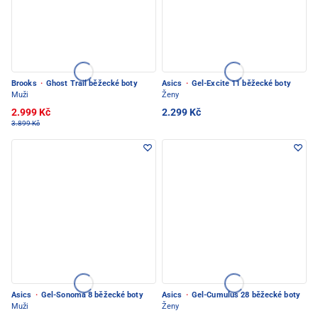
Brooks
·
Ghost Trail běžecké boty
Asics
·
Gel-Excite 11 běžecké boty
Muži
Ženy
2.999 Kč
2.299 Kč
3.899 Kč
Asics
·
Gel-Sonoma 8 běžecké boty
Asics
·
Gel-Cumulus 28 běžecké boty
Muži
Ženy