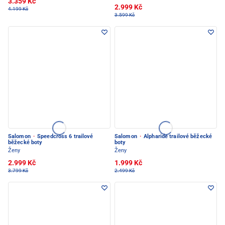
3.359 Kč
2.999 Kč
4.199 Kč
3.599 Kč
Salomon
·
Speedcross 6 trailové
Salomon
·
Alpharide trailové běžecké
běžecké boty
boty
Ženy
Ženy
2.999 Kč
1.999 Kč
3.799 Kč
2.499 Kč