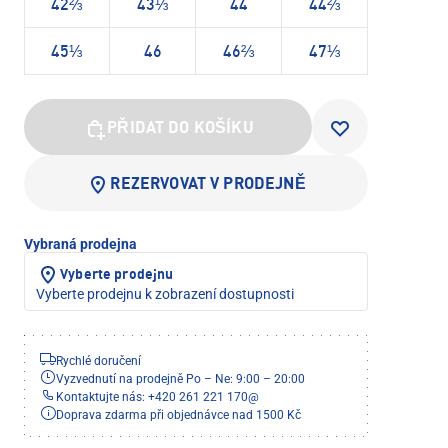
42⅔
43⅓
44
44⅔
45⅓
46
46⅔
47⅓
PŘIDAT DO KOŠÍKU
REZERVOVAT V PRODEJNĚ
Vybraná prodejna
Vyberte prodejnu
Vyberte prodejnu k zobrazení dostupnosti
Rychlé doručení
Vyzvednutí na prodejně Po – Ne: 9:00 – 20:00
Kontaktujte nás: +420 261 221 170
@
Doprava zdarma při objednávce nad 1500 Kč