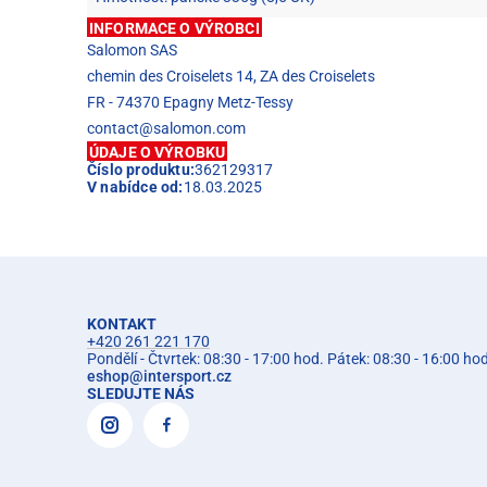
INFORMACE O VÝROBCI
Salomon SAS
chemin des Croiselets 14, ZA des Croiselets
FR - 74370 Epagny Metz-Tessy
contact@salomon.com
ÚDAJE O VÝROBKU
Číslo produktu:
362129317
V nabídce od:
18.03.2025
KONTAKT
+420 261 221 170
Pondělí - Čtvrtek: 08:30 - 17:00 hod. Pátek: 08:30 - 16:00 ho
eshop
@
intersport.cz
SLEDUJTE NÁS