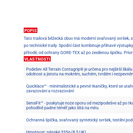
POPIS
Tato trailová běžecká obuv má moderní svařovaný svršek, st
po technické traily. Spodní část kombinuje přilnavé výstupky
přírodě, od ochrany GORE-TEX až po zesílenou špičku. Priorit
VLASTNOSTI
Podešev All Terrain Contagrip® je určena pro nejširší škál
odolnost a jistotu na mokrém, suchém, tvrdém i nezpevn
Quicklace™ - minimalistické a pevné tkaničky, které se utah
zavazování a rozvazování
SensiFit™ - poskytuje noze oporu od mezipodešve až po tk
pohodlně padne téměř jako šitá na míru
Ochranná špička, svařovaný syntetický svršek, textilní pod
Hmotnost: pánské 335g (8,5 UK)