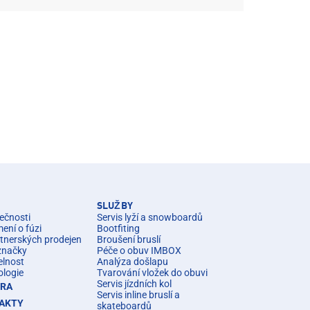
SLUŽBY
ečnosti
Servis lyží a snowboardů
ní o fúzi
Bootfiting
rtnerských prodejen
Broušení bruslí
značky
Péče o obuv IMBOX
elnost
Analýza došlapu
ologie
Tvarování vložek do obuvi
Servis jízdních kol
ÉRA
Servis inline bruslí a
AKTY
skateboardů