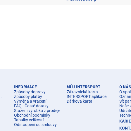
INFORMACE
MŮJ INTERSPORT
O NÁS
Způsoby dopravy
Zákaznická karta
O spol
d.
Způsoby platby
INTERSPORT aplikace
Oznáme
Výměna a vrácení
Dárková karta
Síť pa
FAQ - Časté dotazy
Naše 
Stažení výrobku z prodeje
Udržit
Obchodní podmínky
Techn
Tabulky velikostí
KARI
Odstoupení od smlouvy
KONT