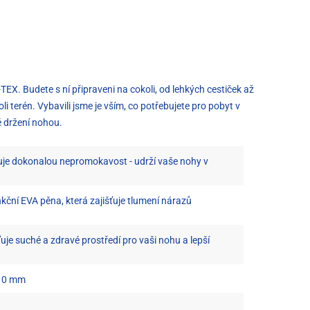
X. Budete s ní připraveni na cokoli, od lehkých cestiček až
 terén. Vybavili jsme je vším, co potřebujete pro pobyt v
é držení nohou.
je dokonalou nepromokavost - udrží vaše nohy v
kční EVA pěna, která zajišťuje tlumení nárazů
je suché a zdravé prostředí pro vaši nohu a lepší
 10 mm