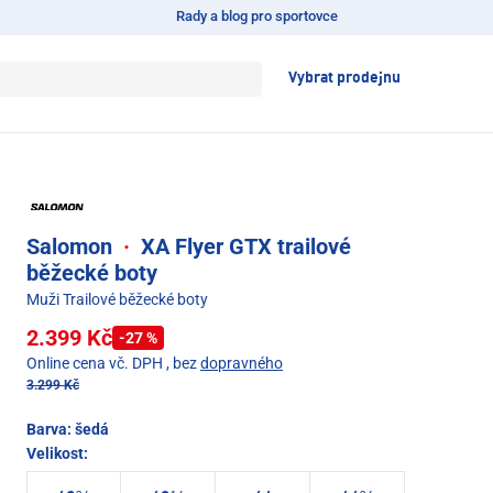
Rady a blog pro sportovce
Vybrat prodejnu
Salomon
·
XA Flyer GTX trailové
běžecké boty
Muži Trailové běžecké boty
2.399 Kč
-27 %
Online cena vč. DPH
, bez
dopravného
3.299 Kč
Barva:
šedá
Velikost: