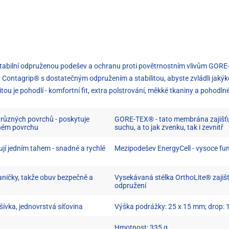
abilní odpruženou podešev a ochranu proti povětrnostním vlivům GORE-TE
 Contagrip® s dostatečným odpružením a stabilitou, abyste zvládli jakýkoli
ou je pohodlí - komfortní fit, extra polstrování, měkké tkaniny a pohodln
u různých povrchů - poskytuje
GORE-TEX® - tato membrána zajišťu
ěném povrchu
suchu, a to jak zvenku, tak i zevnitř
ují jedním tahem - snadné a rychlé
Mezipodešev EnergyCell - vysoce fun
aničky, takže obuv bezpečně a
Vysekávaná stélka OrthoLite® zajišťu
odpružení
šívka, jednovrstvá síťovina
Výška podrážky: 25 x 15 mm; drop:
Hmotnost: 335 g