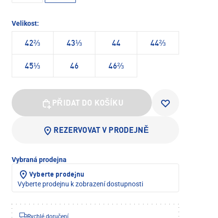
Velikost:
42⅔
43⅓
44
44⅔
45⅓
46
46⅔
PŘIDAT DO KOŠÍKU
REZERVOVAT V PRODEJNĚ
Vybraná prodejna
Vyberte prodejnu
Vyberte prodejnu k zobrazení dostupnosti
Rychlé doručení