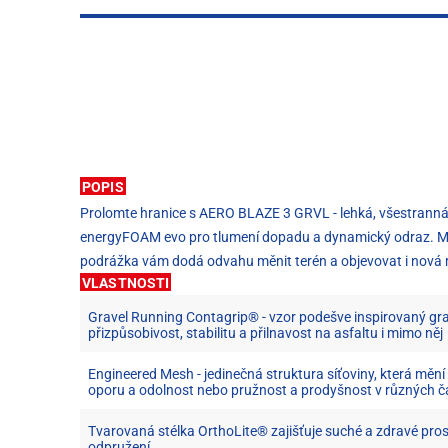
POPIS
Prolomte hranice s AERO BLAZE 3 GRVL - lehká, všestranná 
energyFOAM evo pro tlumení dopadu a dynamický odraz. Mez
podrážka vám dodá odvahu měnit terén a objevovat i nová 
VLASTNOSTI
Gravel Running Contagrip® - vzor podešve inspirovaný gra
přizpůsobivost, stabilitu a přilnavost na asfaltu i mimo něj
Engineered Mesh - jedinečná struktura síťoviny, která mění
oporu a odolnost nebo pružnost a prodyšnost v různých č
Tvarovaná stélka OrthoLite® zajišťuje suché a zdravé prost
odpružení