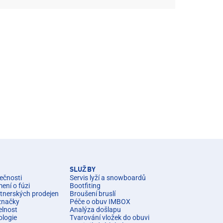
SLUŽBY
ečnosti
Servis lyží a snowboardů
ní o fúzi
Bootfiting
rtnerských prodejen
Broušení bruslí
značky
Péče o obuv IMBOX
elnost
Analýza došlapu
ologie
Tvarování vložek do obuvi