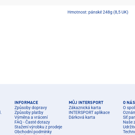
Hmotnost: pánské 248g (8,5 UK)
INFORMACE
MŮJ INTERSPORT
O NÁS
Způsoby dopravy
Zákaznická karta
O spol
d.
Způsoby platby
INTERSPORT aplikace
Oznáme
Výměna a vrácení
Dárková karta
Síť pa
FAQ - Časté dotazy
Naše 
Stažení výrobku z prodeje
Udržit
Obchodní podmínky
Techn