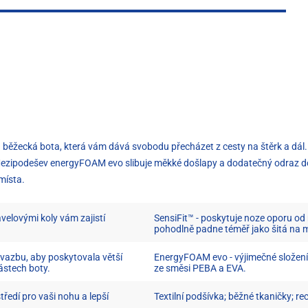
běžecká bota, která vám dává svobodu přecházet z cesty na štěrk a dál.
ipodešev energyFOAM evo slibuje měkké došlapy a dodatečný odraz do v
místa.
velovými koly vám zajistí
SensiFit™ - poskytuje noze oporu od
pohodlně padne téměř jako šitá na m
 vazbu, aby poskytovala větší
EnergyFOAM evo - výjimečné složen
ástech boty.
ze směsi PEBA a EVA.
ředí pro vaši nohu a lepší
Textilní podšívka; běžné tkaničky; r