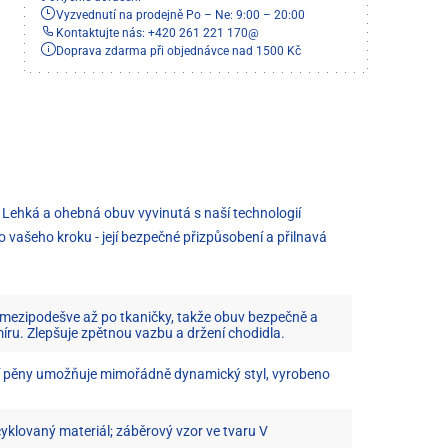
Vyzvednutí na prodejně Po – Ne: 9:00 – 20:00
Kontaktujte nás: +420 261 221 170
@
Doprava zdarma při objednávce nad 1500 Kč
 Lehká a ohebná obuv vyvinutá s naší technologií
ašeho kroku - její bezpečné přizpůsobení a přilnavá
 mezipodešve až po tkaničky, takže obuv bezpečně a
íru. Zlepšuje zpětnou vazbu a držení chodidla.
í pěny umožňuje mimořádně dynamický styl, vyrobeno
ecyklovaný materiál; záběrový vzor ve tvaru V