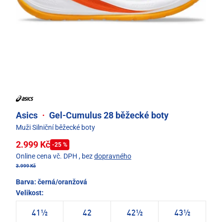
Asics
·
Gel-Cumulus 28 běžecké boty
Muži Silniční běžecké boty
2.999 Kč
-25 %
Online cena vč. DPH
, bez
dopravného
3.999 Kč
Barva:
černá/oranžová
Velikost:
41½
42
42½
43½