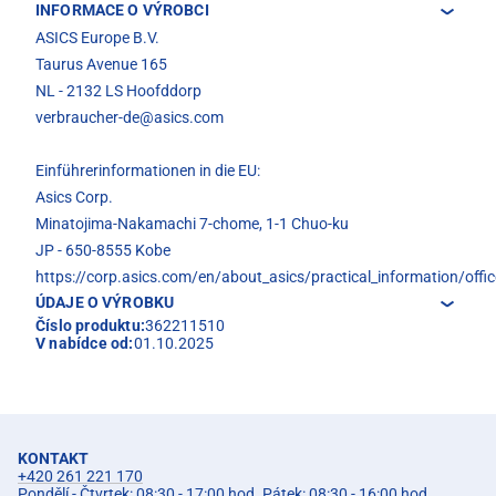
INFORMACE O VÝROBCI
ASICS Europe B.V.
Taurus Avenue 165
NL - 2132 LS Hoofddorp
verbraucher-de@asics.com
Einführerinformationen in die EU:
Asics Corp.
Minatojima-Nakamachi 7-chome, 1-1 Chuo-ku
JP - 650-8555 Kobe
https://corp.asics.com/en/about_asics/practical_information/offic
ÚDAJE O VÝROBKU
Číslo produktu:
362211510
V nabídce od:
01.10.2025
KONTAKT
+420 261 221 170
Pondělí - Čtvrtek: 08:30 - 17:00 hod. Pátek: 08:30 - 16:00 hod.