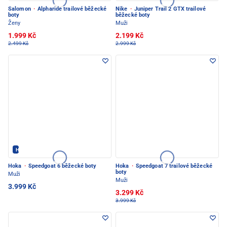
Salomon
·
Alpharide trailové běžecké
Nike
·
Juniper Trail 2 GTX trailové
boty
běžecké boty
Ženy
Muži
1.999 Kč
2.199 Kč
2.499 Kč
2.999 Kč
Hoka - PEC POD SNĚŽKOU
Hoka
·
Speedgoat 6 běžecké boty
Hoka
·
Speedgoat 7 trailové běžecké
boty
Muži
Muži
3.999 Kč
3.299 Kč
3.999 Kč