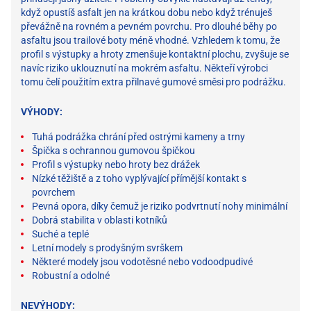
když opustíš asfalt jen na krátkou dobu nebo když trénuješ
převážně na rovném a pevném povrchu. Pro dlouhé běhy po
asfaltu jsou trailové boty méně vhodné. Vzhledem k tomu, že
profil s výstupky a hroty zmenšuje kontaktní plochu, zvyšuje se
navíc riziko uklouznutí na mokrém asfaltu. Někteří výrobci
tomu čelí použitím extra přilnavé gumové směsi pro podrážku.
VÝHODY:
Tuhá podrážka chrání před ostrými kameny a trny
Špička s ochrannou gumovou špičkou
Profil s výstupky nebo hroty bez drážek
Nízké těžiště a z toho vyplývající přímější kontakt s
povrchem
Pevná opora, díky čemuž je riziko podvrtnutí nohy minimální
Dobrá stabilita v oblasti kotníků
Suché a teplé
Letní modely s prodyšným svrškem
Některé modely jsou vodotěsné nebo vodoodpudivé
Robustní a odolné
NEVÝHODY: