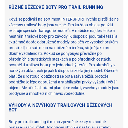
RŮZNÉ BĚŽECKÉ BOTY PRO TRAIL RUNNING
Když se podíváš na sortiment INTERSPORT, rychle zjistíš, že ne
všechny trailové boty jsou stejné. Pro každou oblast použití
existuje speciální kategorie modelů. V nabídce najdeš lehké a
neutrální trailové boty pro závody. K dispozici jsou také těžší a
extrémně dobře odpružené modely pro běh ve vysokohorském
prostředí, na suti nebo na obtížném terénu, stejně jako pro
dlouhé vzdálenosti. Pokud se pohybuješ převážně po
přírodních a turistických stezkách a po přírodních cestách,
postačí ti trailová bota pro jednoduchý terén. Pro ultraběhy v
horských oblastech je pak k dispozici zcela jiný model. Obecně
platí, že s rostoucí obtížností se bota stává těžší, protože
podrážka je lépe odpružená a stabilizační prvky vyžadují větší
objem. Ale ať už s botami plánujete cokoli, všechny modely jsou
prodyšné a mnohé z nich navíc voděodolné.
VÝHODY A NEVÝHODY TRAILOVÝCH BĚŽECKÝCH
BOT
Boty pro trail running ti mimo zpevněné cesty rozhodně
přinášejí jasný užitek. Problémy obvykle nastávají až tehdy,