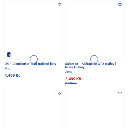
ON - PEC POD SNĚŽKOU
On
·
Cloudsurfer Trail trailové boty
Salomon
·
Alphaglide GTX trailové
běžecké boty
Muži
Ženy
4.499 Kč
2.499 Kč
2.999 Kč