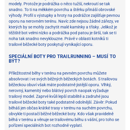
modely. Protože je podrážka o něco tužší, nekroutí se tak
snadno. To ti na měkkém povrchu a štěrku přináší obrovské
výhody. Profil s výstupky a hroty na podrážce zajišťuje pevnou
oporu na nerovném terénu. Navíc zde nejsou žádné zářezy, ve
kterých by se mohly zachytit malé kamínky a třísky. Jelikož je
těžiště bot velmi nízko a podrážka pod patou je širší, tak se ti
noha tak snadno nevyklouzne. Právě v oblasti kotníků ti
trailové běžecké boty poskytují vynikající oporu.
SPECIÁLNÍ BOTY PRO TRAILRUNNING – MUSÍ TO
BÝT?
Příležitostné běhy v terénu na pevném povrchu můžete
absolvovat i ve svých běžných běžeckých botách. S trailovou
běžeckou obuví však máte podstatně jistější oporu. Vlhký,
nerovný, kamenitý nebo blátivý povrch naopak vyžaduje
trailový model. Zaprvé kvůli lepší stabilitě a zadruhé jsou
trailové běžecké boty také podstatně odolnější. Závěr: Pokud
běháš jen občas krátké trasy v terénu na suchém povrchu,
obvykle ti postačí běžné běžecké boty. Kdo však pravidelně
běhá v terénu a věnuje se trailovému běhu s vášní, pro toho se
pořízení speciálních bot rozhodně vyplatí.