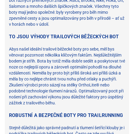
bot různých prémiových značek: Asics, Brooks, Nike, Hoka, On,
Salomon a mnoho dalších špičkových značek. Všechny tyto
boty mají jedno společné: byly vyrobeny pro běh mimo
zpevněné cesty a jsou optimalizovány pro běh v přírodě – ať už
v horách nebo v údolí.
TO JSOU VÝHODY TRAILOVÝCH BĚŽECKÝCH BOT
Abys našel ideální trailové běžecké boty pro sebe, měl bys
věnovat pozornost několika klíčovým faktům. Nejdůležitějším
bodem je střih. Bota by totiž měla dobře sedět a poskytovat tvé
noze co nejlepší oporu a zároveň optimální pohodlí na dlouhé
vzdálenosti. Neměla by proto být příliš široká ani příliš úzká a
měla by co nejlépe chránit tvou nohu před otlaky a puchýři.
Zkušení výrobci proto sázejí na stélky OrthoLite® nebo
podobné technologie tlumení nárazů. Optimalizovaný pocit při
nošení při zachování výkonu jsou důležité faktory pro úspěšný
zážitek z trailového běhu.
ROBUSTNÍ A BEZPEČNÉ BOTY PRO TRAILRUNNING
Stejně důležitá jako správné padnutí a tlumení šetřící klouby je i
podrážka trailových běžeckých bot. Často se zde využívá