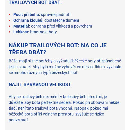
TRAILOVÝCH BOT DBÁT:
Pocit při běhu:
správné padnutí
Ochrana kloubů:
dostatečné tlumení
Materiál:
ochrana před vlhkostí a povrchem
Lehkost:
hmotnost boty
NÁKUP TRAILOVÝCH BOT: NA CO JE
TŘEBA DBÁT?
Běžci mají různé potřeby a vyžadují běžecké boty přizpůsobené
jejich situaci. Aby bylo možné vyhovět co nejvíce lidem, vyvinulo
se mnoho různých typů běžeckých bot.
NAJÍT SPRÁVNOU VELIKOST
Aby se trailový běh nezměnil v bolestivý běh přes trní, je
důležité, aby bota perfektně seděla. Pokud při obouvání někde
tlačí, není tato trailová bota vhodná. Naopak, pokud má
běžecká bota příliš volného prostoru, zvyšuje se riziko
podvrtnutí.