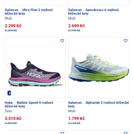
Salomon
·
Ultra Flow 2 trailové
Salomon
·
Speedcross 6 trailové
běžecké boty
běžecké boty
Muži
Muži
2.299 Kč
2.699 Kč
3.299 Kč
3.799 Kč
Hoka - PEC POD SNĚŽKOU
Hoka
·
Mafate Speed 4 trailové
Salomon
·
Alpharide 2 trailové běžecké
běžecké boty
boty
Ženy
Muži
3.519 Kč
1.799 Kč
4.399 Kč
2.199 Kč