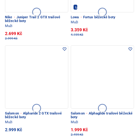
Lowa - PEC POD SNĚŽKOU
Nike
·
Juniper Trail 2 GTX trailové
Lowa
·
Fortux běžecké boty
běžecké boty
Muži
Muži
3.359 Kč
2.699 Kč
4.199 Kč
2.999 Kč
Salomon
·
Alpharide 2 GTX trailové
Salomon
·
Alphaglide trailové běžecké
běžecké boty
boty
Muži
Muži
2.999 Kč
1.999 Kč
2.499 Kč