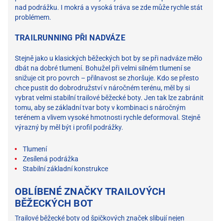
nad podrážku. I mokrá a vysoká tráva se zde může rychle stát
problémem.
TRAILRUNNING PŘI NADVÁZE
Stejně jako u klasických běžeckých bot by se při nadváze mělo
dbát na dobré tlumení. Bohužel při velmi silném tlumení se
snižuje cit pro povrch – přilnavost se zhoršuje. Kdo se přesto
chce pustit do dobrodružství v náročném terénu, měl by si
vybrat velmi stabilní trailové běžecké boty. Jen tak lze zabránit
tomu, aby se základní tvar boty v kombinaci s náročným
terénem a vlivem vysoké hmotnosti rychle deformoval. Stejně
výrazný by měl být i profil podrážky.
Tlumení
Zesílená podrážka
Stabilní základní konstrukce
OBLÍBENÉ ZNAČKY TRAILOVÝCH
BĚŽECKÝCH BOT
Trailové běžecké boty od špičkových značek slibují nejen