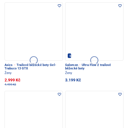
Salomon - PEC POD SNĚŽKOU
Asics
·
Trailové běžecké boty Gel-
Salomon
·
Ultra Flow 2 trailové
Trabuco 13 GTX
běžecké boty
Ženy
Ženy
2.999 Kč
3.199 Kč
4.499 Kč