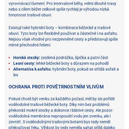
vyrovnávací tlumení. Pro intervalové běhy, velmi dlouhé trasy
nebo s cílem běžet celkově spíše rychleji je výhodou nízká
hmotnost trailové obuvi.
Existují také hybridní boty – kombinace běžecké a trailové
obuvi. Tyto boty lze flexibilně používat a částečně i na asfaltu.
Nejsou však vhodné pro nezpevněné cesty a představují spíše
mírné přechodné řešení.
Horské stezky:
zesílená podrážka, špička a patní část
Lesní cesty:
lehké běžecké boty s důrazem na pohodlí
Alternativa k asfaltu:
hybridní boty, pokud se střídá asfalt a
les
OCHRANA PROTI POVĚTRNOSTNÍM VLIVŮM
Pokud chceš být venku za každého počasí, měl by sis pořídit
voděodolné trailové běžecké boty. Díky nim bez problémů
překonáš mokré stezky a dokonce i blátivé cesty. Ale pozor:
voděodolná membrána nepropouští vodu jen zvenku, ale i
zevnitř. S voděodolnými trailovými botami bys tedy neměl
překračovat řeku. Vlhkost by tedy neměla sahat příliš daleko