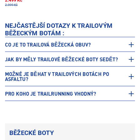
2.499 Kč
2.999 Kč
NEJČASTĚJŠÍ DOTAZY K TRAILOVÝM
BĚŽECKÝM BOTÁM :
CO JE TO TRAILOVÁ BĚŽECKÁ OBUV?
JAK BY MĚLY TRAILOVÉ BĚŽECKÉ BOTY SEDĚT?
MOŽNÉ JE BĚHAT V TRAILOVÝCH BOTÁCH PO
ASFALTU?
PRO KOHO JE TRAILRUNNING VHODNÝ?
BĚŽECKÉ BOTY