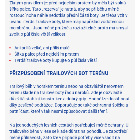
Zlatým pravidlem je: před nejdelším prstem by měla být volná
šířka palce. Tato „rezerva“ je nutná, aby se při běhu mírně
rostoucí noha náhle nedotkla přední části boty. Je třeba vzít v
úvahu i tvrdší trailové boty, které mají například vodotěsnou
membránu. Jsou méně pružné a roztažitelné, proto má smysl
zvolit o půl čísla větší velikost.
Ani příliš velké, ani příliš malé
Šířka palce před nejdelším prstem
Tvrdší trailové boty kupujte o půl čísla větší
PŘIZPŮSOBENÍ TRAILOVÝCH BOT TERÉNU
Trailový běh v horském terénu nebo na obzvláště nerovném
terénu klade na trailové boty řadu nároků. Zde je obzvláště
důležitá stabilní konstrukce a dobrý grip. Hodně lze dosáhnout
díky zesílené podrážce. Doporučuje se také ochranná špička a
patní část, které však nesmí způsobovat další tření.
Na jednoduchých lesních cestách potřebuješ méně ochrany. U
trailového běhu v lese se klade důraz na pohodlí. Je zapotřebí
méně přilnavosti, zato lze v případě potřeby více vsadit na