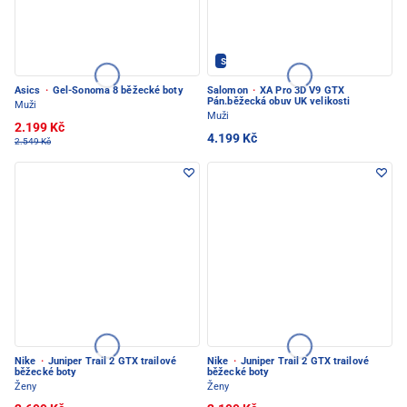
Salomon - PEC POD SNĚŽKOU
Asics
·
Gel-Sonoma 8 běžecké boty
Salomon
·
XA Pro 3D V9 GTX
Pán.běžecká obuv UK velikosti
Muži
Muži
2.199 Kč
4.199 Kč
2.549 Kč
Nike
·
Juniper Trail 2 GTX trailové
Nike
·
Juniper Trail 2 GTX trailové
běžecké boty
běžecké boty
Ženy
Ženy