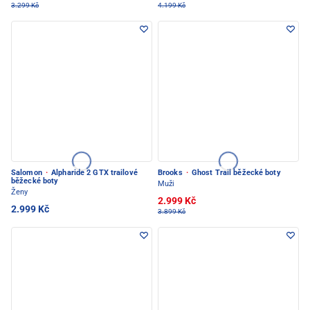
3.299 Kč
4.199 Kč
Salomon
·
Alpharide 2 GTX trailové
Brooks
·
Ghost Trail běžecké boty
běžecké boty
Muži
Ženy
2.999 Kč
2.999 Kč
3.899 Kč