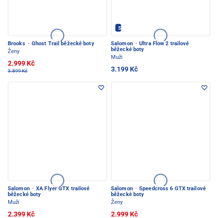
Salomon - PEC POD SNĚŽKOU
Brooks
·
Ghost Trail běžecké boty
Salomon
·
Ultra Flow 2 trailové
běžecké boty
Ženy
Muži
2.999 Kč
3.199 Kč
3.899 Kč
Salomon
·
XA Flyer GTX trailové
Salomon
·
Speedcross 6 GTX trailové
běžecké boty
běžecké boty
Muži
Ženy
2.399 Kč
2.999 Kč