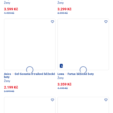
Ženy
Ženy
3.599 Kč
3.299 Kč
4.499 Kč
3.999 Kč
Lowa - PEC POD SNĚŽKOU
Asics
·
Gel-Sonoma 8 trailové běžecké
Lowa
·
Fortux běžecké boty
boty
Ženy
Ženy
3.359 Kč
2.199 Kč
4.199 Kč
2.549 Kč