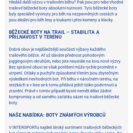
Hledáš další výzvu v trailovém běhu? Pak jsou pro tebe vhodné
trailové běžecké boty absolutní nutností. Tyto běžecké boty
byly speciálně vyvinuty pro běh na nezpevněných cestách a
jsou ideální pro běh lesy a loukami i přes kameny a klacky.
BĚŽECKÉ BOTY NA TRAIL – STABILITA A
PŘILNAVOST V TERÉNU
Dobrá obuv je nejdůležitější součástí výbavy každého
trailového běžce. Ať už dáváte přednost pohodovým
joggingovým okruhům, nebo jste neustále na lovu nové výzvy.
Bez správné obuvi se však potěšení může rychle proměnit v
utrpení. Otlaky a puchýře způsobené třením jsou zbytečným
výsledkem nevhodných bot. Při běhu v náročném terénu, na
stezkách a v lese se k tomu přidává ještě riziko podvrtnutí a
zranění. Právě v tomto případě byste neměli dělat žádné
kompromisy a od samého začátku sázet na trailové běžecké
boty.
NAŠE NABÍDKA: BOTY ZNÁMÝCH VÝROBCŮ
V INTERSPORTu najdeš široký sortiment trailových běžeckých