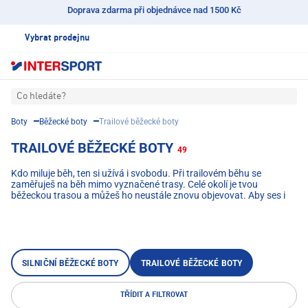
Doprava zdarma při objednávce nad 1500 Kč
Vybrat prodejnu
Co hledáte?
Boty
Běžecké boty
Trailové běžecké boty
TRAILOVÉ BĚŽECKÉ BOTY
49
Kdo miluje běh, ten si užívá i svobodu. Při trailovém běhu se
zaměřuješ na běh mimo vyznačené trasy. Celé okolí je tvou
běžeckou trasou a můžeš ho neustále znovu objevovat. Aby ses i
přes nerovný terén nezvrtnul, šetřil své klouby a měl plnou kontrolu
nad každým krokem, existují trailové běžecké boty. Při nákupu
trailových běžeckých bot je třeba vzít v úvahu několik věcí. Kromě
terénu se liší i typy běžců a jejich fyzická kondice. V internetovém
obchodě INTERSPORT najdeš velký výběr trailových běžeckých bot
od špičkových značek, jako jsou Salomon, Asics, Hoka Brooks nebo
SILNIČNÍ BĚŽECKÉ BOTY
TRAILOVÉ BĚŽECKÉ BOTY
Nike.
TŘÍDIT A FILTROVAT