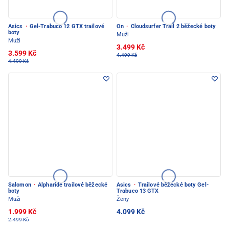
Asics
·
Gel-Trabuco 12 GTX trailové
On
·
Cloudsurfer Trail 2 běžecké boty
boty
Muži
Muži
3.499 Kč
3.599 Kč
4.499 Kč
4.499 Kč
Salomon
·
Alpharide trailové běžecké
Asics
·
Trailové běžecké boty Gel-
boty
Trabuco 13 GTX
Muži
Ženy
1.999 Kč
4.099 Kč
2.499 Kč