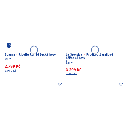
Scarpa - PEC POD SNĚŽKOU
Scarpa
·
Ribelle Run běžecké boty
La Sportiva
·
Prodigio 2 trailové
běžecké boty
Muži
Ženy
2.799 Kč
3.299 Kč
3.999 Kč
3.799 Kč