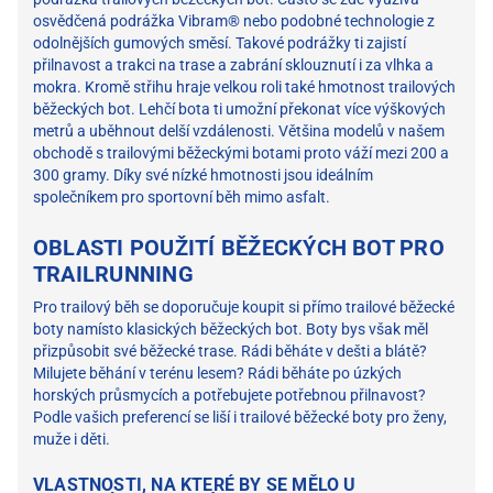
osvědčená podrážka Vibram® nebo podobné technologie z
odolnějších gumových směsí. Takové podrážky ti zajistí
přilnavost a trakci na trase a zabrání sklouznutí i za vlhka a
mokra. Kromě střihu hraje velkou roli také hmotnost trailových
běžeckých bot. Lehčí bota ti umožní překonat více výškových
metrů a uběhnout delší vzdálenosti. Většina modelů v našem
obchodě s trailovými běžeckými botami proto váží mezi 200 a
300 gramy. Díky své nízké hmotnosti jsou ideálním
společníkem pro sportovní běh mimo asfalt.
OBLASTI POUŽITÍ BĚŽECKÝCH BOT PRO
TRAILRUNNING
Pro trailový běh se doporučuje koupit si přímo trailové běžecké
boty namísto klasických běžeckých bot. Boty bys však měl
přizpůsobit své běžecké trase. Rádi běháte v dešti a blátě?
Milujete běhání v terénu lesem? Rádi běháte po úzkých
horských průsmycích a potřebujete potřebnou přilnavost?
Podle vašich preferencí se liší i trailové běžecké boty pro ženy,
muže i děti.
VLASTNOSTI, NA KTERÉ BY SE MĚLO U