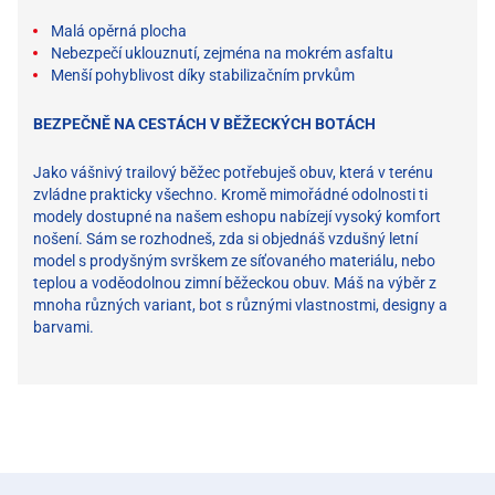
Malá opěrná plocha
Nebezpečí uklouznutí, zejména na mokrém asfaltu
Menší pohyblivost díky stabilizačním prvkům
BEZPEČNĚ NA CESTÁCH V BĚŽECKÝCH BOTÁCH
Jako vášnivý trailový běžec potřebuješ obuv, která v terénu
zvládne prakticky všechno. Kromě mimořádné odolnosti ti
modely dostupné na našem eshopu nabízejí vysoký komfort
nošení. Sám se rozhodneš, zda si objednáš vzdušný letní
model s prodyšným svrškem ze síťovaného materiálu, nebo
teplou a voděodolnou zimní běžeckou obuv. Máš na výběr z
mnoha různých variant, bot s různými vlastnostmi, designy a
barvami.