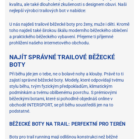
kvalitu, ale také dlouholeté zkušenosti s designem obuvi. Naši
nejlepší výrobci trailových bot v nabídce:
U nás najdeš trailové běžecké boty pro ženy, muže i děti. Kromě
toho najdeš také širokou škálu moderního běžeckého oblečení
a praktického běžeckého vybavení. Přejeme ti příjemné
prohlížení našeho internetového obchodu.
NAJÍT SPRÁVNÉ TRAILOVÉ BĚŽECKÉ
BOTY
Při běhu jde jen o tebe, ne o bolavé nohy a klouby. Právě to ti
zajistí správné běžecké boty. Modely, které odpovídají tvému
stylu běhu, tvým fyzickým předpokladům, klimatickým
podmínkám a tvému oblíbenému povrchu. S prémiovými
běžeckými botami, které si pohodlně objednáš online v
obchodě INTERSPORT, se při běhu soustředíš jen na to
podstatné.
BĚŽECKÉ BOTY NA TRAIL: PERFEKTNÍ PRO TERÉN
Boty pro trail running mají odlišnou konstrukci než běžné