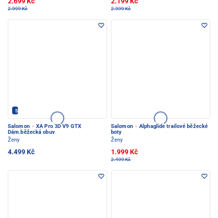
2.699 Kč
2.199 Kč
2.999 Kč
2.999 Kč
Salomon - PEC POD SNĚŽKOU
Salomon
·
XA Pro 3D V9 GTX
Salomon
·
Alphaglide trailové běžecké
Dám.běžecká obuv
boty
Ženy
Ženy
4.499 Kč
1.999 Kč
2.499 Kč