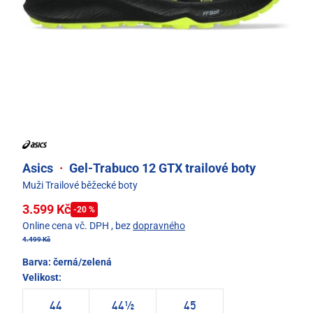
Asics
·
Gel-Trabuco 12 GTX trailové boty
Muži Trailové běžecké boty
3.599 Kč
-20 %
Online cena vč. DPH
, bez
dopravného
4.499 Kč
Barva:
černá/zelená
Velikost:
44
44½
45