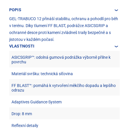
POPIS
GEL-TRABUCO 12 přináší stabilitu, ochranu a pohodlí pro běh
v terénu. Díky tlumení FF BLAST, podrážce ASICSGRIP a
ochranné desce proti kamení zvládneš traily bezpečně a s
jistotou v každém počasí.
VLASTNOSTI
ASICSGRIP™: odolná gumová podrážka výborně přilne k
povrchu
Materiál svršku: technická síťovina
FF BLAST™: pomáhá k vytvoření měkčího dopadu a lepšího
odrazu
Adaptives Guidance-System
Drop: 8 mm
Reflexní detaily