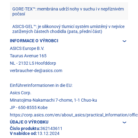
GORE-TEX™: membrána udrží nohy v suchu i v nepříznivém
počasí
ASICS-GEL™: je silikonový tlumicí systém umístěný v nejvíce
zatížených částech chodidla (pata, přední část)
INFORMACE O VÝROBCI
ASICS Europe B.V.
Taurus Avenue 165
NL - 2132 LS Hoofddorp
verbraucher-de@asics.com
Einführerinformationen in die EU:
Asics Corp.
Minatojima-Nakamachi 7-chome, 1-1 Chuo-ku
JP - 650-8555 Kobe
https://corp.asics.com/en/about_asics/practical_information/offic
ÚDAJE O VÝROBKU
Číslo produktu:
362143611
V nabídce od:
13.12.2024