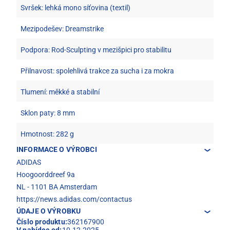
Svršek: lehká mono síťovina (textil)
Mezipodešev: Dreamstrike
Podpora: Rod-Sculpting v mezišpici pro stabilitu
Přilnavost: spolehlivá trakce za sucha i za mokra
Tlumení: měkké a stabilní
Sklon paty: 8 mm
Hmotnost: 282 g
INFORMACE O VÝROBCI
ADIDAS
Hoogoorddreef 9a
NL - 1101 BA Amsterdam
https://news.adidas.com/contactus
ÚDAJE O VÝROBKU
Číslo produktu:
362167900