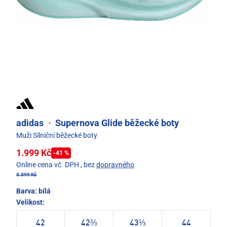
adidas
·
Supernova Glide běžecké boty
Muži Silniční běžecké boty
1.999 Kč
-41 %
Online cena vč. DPH
, bez
dopravného
3.399 Kč
Barva:
bílá
Velikost:
42
42⅔
43⅓
44