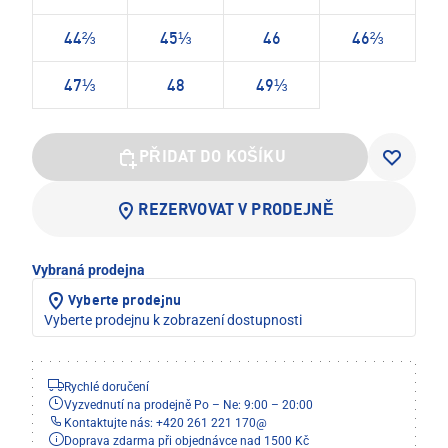
44⅔
45⅓
46
46⅔
47⅓
48
49⅓
PŘIDAT DO KOŠÍKU
REZERVOVAT V PRODEJNĚ
Vybraná prodejna
Vyberte prodejnu
Vyberte prodejnu k zobrazení dostupnosti
Rychlé doručení
Vyzvednutí na prodejně Po – Ne: 9:00 – 20:00
Kontaktujte nás: +420 261 221 170
@
Doprava zdarma při objednávce nad 1500 Kč