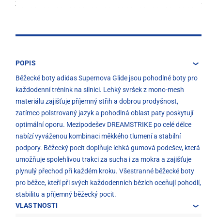
POPIS
Běžecké boty adidas Supernova Glide jsou pohodlné boty pro
každodenní trénink na silnici. Lehký svršek z mono-mesh
materiálu zajišťuje příjemný střih a dobrou prodyšnost,
zatímco polstrovaný jazyk a pohodlná oblast paty poskytují
optimální oporu. Mezipodešev DREAMSTRIKE po celé délce
nabízí vyváženou kombinaci měkkého tlumení a stabilní
podpory. Běžecký pocit doplňuje lehká gumová podešev, která
umožňuje spolehlivou trakci za sucha i za mokra a zajišťuje
plynulý přechod při každém kroku. Všestranné běžecké boty
pro běžce, kteří při svých každodenních bězích oceňují pohodlí,
stabilitu a příjemný běžecký pocit.
VLASTNOSTI