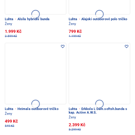
Luhta
·
Alsila hybridní bunda
Luhta
·
Alajoki outdoorové polo tričko
Ženy
Ženy
1.999 Kč
799 Kč
2.599 Kč
1.199 Kč
Luhta
·
Heimala outdoorové tričko
Luhta
·
Erkkola L Dám.softsh.bunda s
kap. Active A.W.S.
Ženy
Ženy
499 Kč
2.399 Kč
549 Kč
3.299 Kč