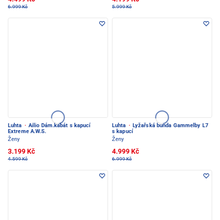
6.999 Kč
5.999 Kč
Luhta
·
Ailio Dám.kabát s kapucí
Luhta
·
Lyžařská bunda Gammelby L7
Extreme A.W.S.
s kapucí
Ženy
Ženy
3.199 Kč
4.999 Kč
4.599 Kč
6.999 Kč