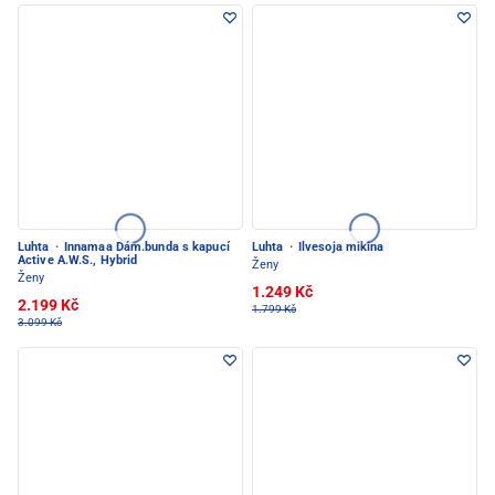
Luhta
·
Innamaa Dám.bunda s kapucí
Luhta
·
Ilvesoja mikina
Active A.W.S., Hybrid
Ženy
Ženy
1.249 Kč
2.199 Kč
1.799 Kč
3.099 Kč