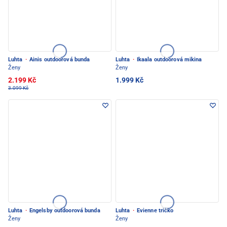
Luhta
·
Ainis outdoorová bunda
Luhta
·
Ikaala outdoorová mikina
Ženy
Ženy
2.199 Kč
1.999 Kč
3.099 Kč
Luhta
·
Engelsby outdoorová bunda
Luhta
·
Evienne tričko
Ženy
Ženy