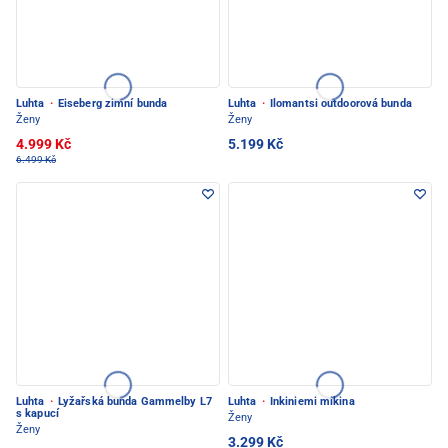
Luhta
·
Eiseberg zimní bunda
Luhta
·
Ilomantsi outdoorová bunda
Ženy
Ženy
4.999 Kč
5.199 Kč
6.499 Kč
Luhta
·
Lyžařská bunda Gammelby L7
Luhta
·
Inkiniemi mikina
s kapucí
Ženy
Ženy
3.299 Kč