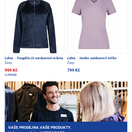
Luhta
·
Fougdila LE outdoorová mikina
Luhta
·
Honko outdoorové tričko
Ženy
Ženy
999 Kč
799 Kč
1.799 Kč
VAŠE PRODEJNA.VAŠE PRODUKTY.