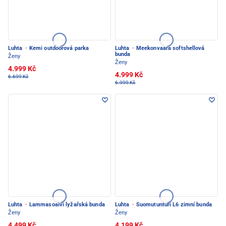
Luhta
·
Kemi outdoorová parka
Luhta
·
Meekonvaara softshellová
bunda
Ženy
Ženy
4.999 Kč
4.999 Kč
6.699 Kč
6.999 Kč
Luhta
·
Lammasoaivi lyžařská bunda
Luhta
·
Suomutunturi L6 zimní bunda
Ženy
Ženy
4.499 Kč
4.199 Kč