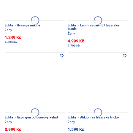
Luhta
·
Ilvesoja mikina
Luhta
·
Lammasoaivi L7 lyžařská
bunda
Ženy
Ženy
1.249 Kč
4.999 Kč
1.799 Kč
7.799 Kč
Luhta
·
Espingen outdoorový kabát
Luhta
·
Ahkiomaa lyžařské tričko
Ženy
Ženy
3.999 Kč
1.599 Kč