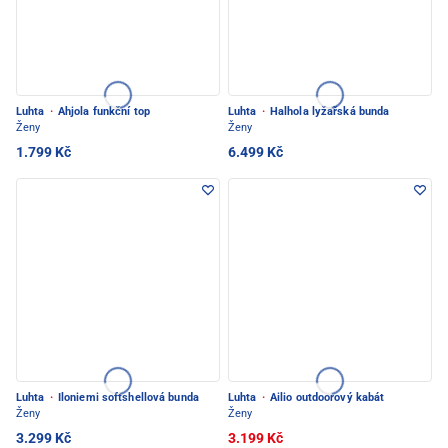
Luhta
·
Ahjola funkční top
Luhta
·
Halhola lyžařská bunda
Ženy
Ženy
1.799 Kč
6.499 Kč
Luhta
·
Iloniemi softshellová bunda
Luhta
·
Ailio outdoorový kabát
Ženy
Ženy
3.299 Kč
3.199 Kč