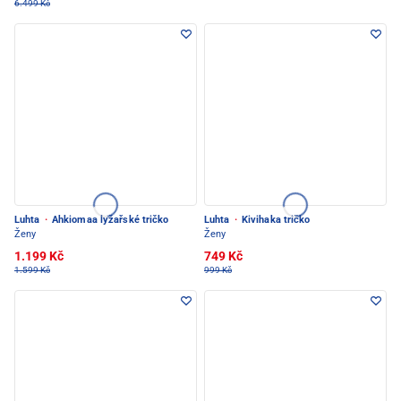
6.499 Kč
Luhta
·
Ahkiomaa lyžařské tričko
Luhta
·
Kivihaka tričko
Ženy
Ženy
1.199 Kč
749 Kč
1.599 Kč
999 Kč