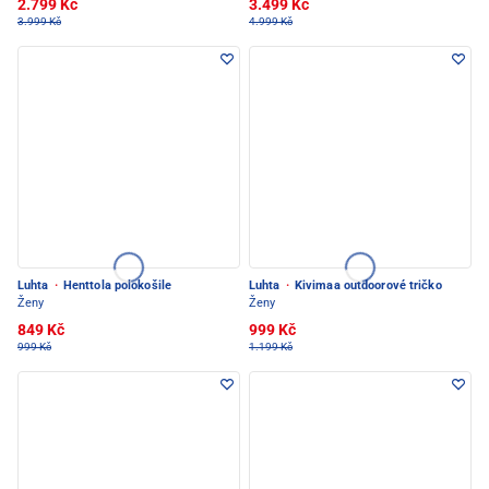
2.799 Kč
3.499 Kč
3.999 Kč
4.999 Kč
Luhta
·
Henttola polokošile
Luhta
·
Kivimaa outdoorové tričko
Ženy
Ženy
849 Kč
999 Kč
999 Kč
1.199 Kč