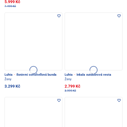
5.999 Kč
7.499 Kč
Luhta
·
Iloniemi softshellová bunda
Luhta
·
Inkala outdoorová vesta
Ženy
Ženy
3.299 Kč
2.799 Kč
3.999 Kč