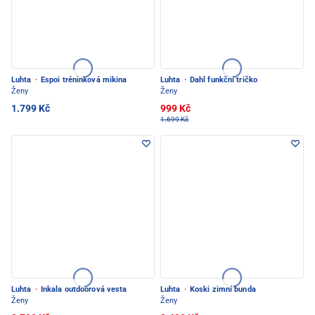
Luhta
·
Espoi tréninková mikina
Luhta
·
Dahl funkční tričko
Ženy
Ženy
1.799 Kč
999 Kč
1.699 Kč
Luhta
·
Inkala outdoorová vesta
Luhta
·
Koski zimní bunda
Ženy
Ženy