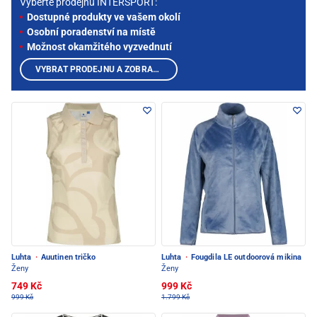
Vyberte prodejnu INTERSPORT:
Dostupné produkty ve vašem okolí
Osobní poradenství na místě
Možnost okamžitého vyzvednutí
VYBRAT PRODEJNU A ZOBRAZIT PRODUKTY
Luhta
·
Auutinen tričko
Luhta
·
Fougdila LE outdoorová mikina
Ženy
Ženy
749 Kč
999 Kč
999 Kč
1.799 Kč