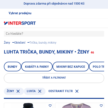
Doprava zdarma při objednávce nad 1500 Kč
Vybrat prodejnu
Co hledáte?
Ženy
Oblečení
Trička, bundy, mikiny
LUHTA TRIČKA, BUNDY, MIKINY • ŽENY
46
BUNDY
KABÁTY A PARKY
MIKINY BEZ KAPUCE
POLO TRI
TŘÍDIT A FILTROVAT
LUHTA
ODSTRANIT FILTR
ŽENY