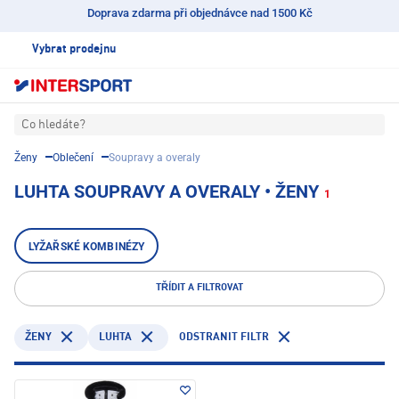
Doprava zdarma při objednávce nad 1500 Kč
Vybrat prodejnu
Co hledáte?
Ženy
Oblečení
Soupravy a overaly
LUHTA SOUPRAVY A OVERALY • ŽENY
1
LYŽAŘSKÉ KOMBINÉZY
TŘÍDIT A FILTROVAT
LUHTA
ODSTRANIT FILTR
ŽENY