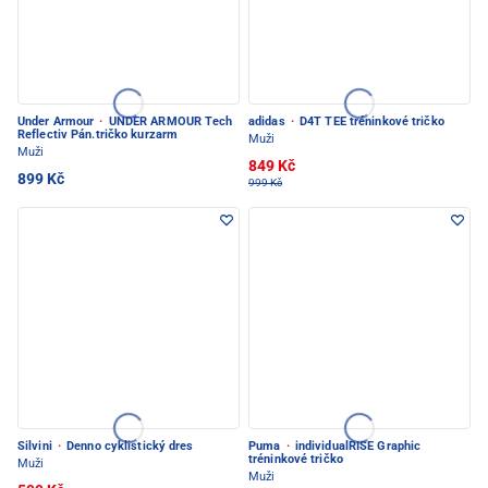
Under Armour
·
UNDER ARMOUR Tech
adidas
·
D4T TEE tréninkové tričko
Reflectiv Pán.tričko kurzarm
Muži
Muži
849 Kč
899 Kč
999 Kč
Silvini
·
Denno cyklistický dres
Puma
·
individualRISE Graphic
tréninkové tričko
Muži
Muži