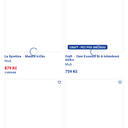
CRAFT - PEC POD SNĚŽKOU
La Sportiva
·
Mantra tričko
Craft
·
Core Essence Bi-b tréninkové
tričko
Muži
Muži
879 Kč
759 Kč
1.099 Kč