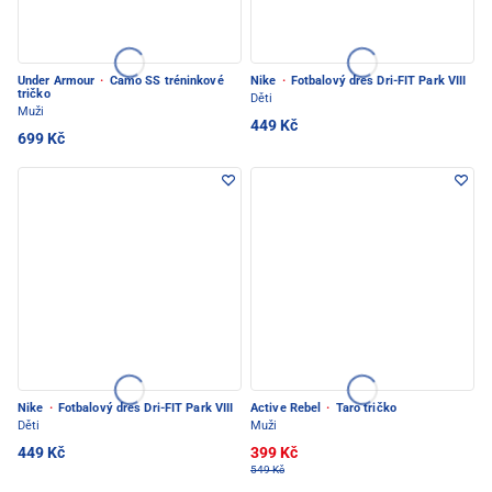
Under Armour
·
Camo SS tréninkové
Nike
·
Fotbalový dres Dri-FIT Park VIII
tričko
Děti
Muži
449 Kč
699 Kč
Nike
·
Fotbalový dres Dri-FIT Park VIII
Active Rebel
·
Taro tričko
Děti
Muži
449 Kč
399 Kč
549 Kč