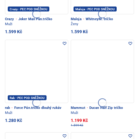
Crazy - PEC POD SNĚŽKOU
Maloja - PEC POD SNĚŽKOU
Crazy
·
Joker Man Pán.tričko
Maloja
·
WhitneyM. tričko
Muži
Ženy
1.599 Kč
1.599 Kč
Rab - PEC POD SNĚŽKOU
rab
·
Force Pán.tričko dlouhý rukáv
Mammut
·
Ducan Half Zip tričko
Muži
Muži
1.280 Kč
1.199 Kč
1.599 Kč