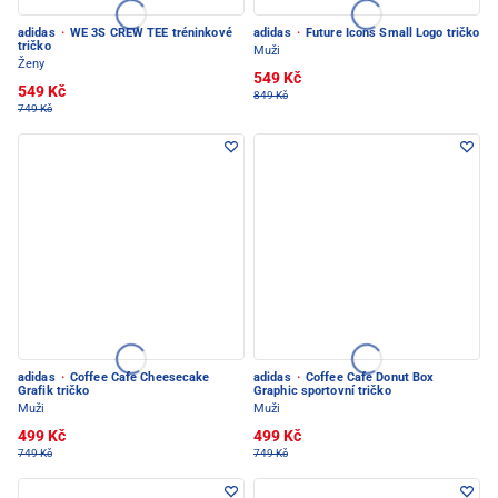
adidas
·
WE 3S CREW TEE tréninkové
adidas
·
Future Icons Small Logo tričko
tričko
Muži
Ženy
549 Kč
549 Kč
849 Kč
749 Kč
adidas
·
Coffee Cafe Cheesecake
adidas
·
Coffee Cafe Donut Box
Grafik tričko
Graphic sportovní tričko
Muži
Muži
499 Kč
499 Kč
749 Kč
749 Kč