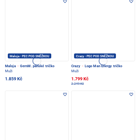
Maloja - PEC POD SNĚŽKOU
Crazy - PEC POD SNĚŽKOU
Maloja
·
GernM. pánské tričko
Crazy
·
Logo Man Energy tričko
Muži
Muži
1.859 Kč
1.799 Kč
2.249 Kč