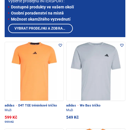
Vyberte prodejnu INTERSPORT:
Dostupné produkty ve vašem okolí
Osobní poradenství na místě
Možnost okamžitého vyzvednutí
VYBRAT PRODEJNU A ZOBRAZIT PRODUKTY
adidas
·
D4T TEE tréninkové tričko
adidas
·
We Bas tričko
Muži
Muži
599 Kč
549 Kč
999 Kč