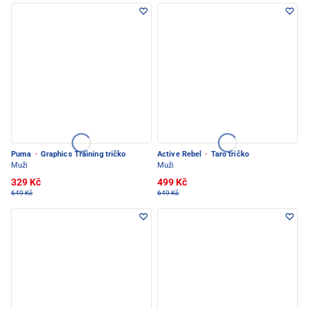
Puma
·
Graphics Training tričko
Active Rebel
·
Taro tričko
Muži
Muži
329 Kč
499 Kč
649 Kč
649 Kč