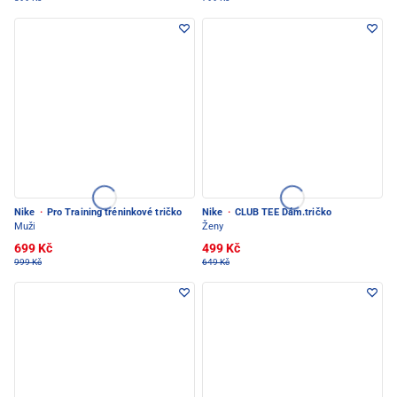
Nike
·
Pro Training tréninkové tričko
Nike
·
CLUB TEE Dám.tričko
Muži
Ženy
699 Kč
499 Kč
999 Kč
649 Kč