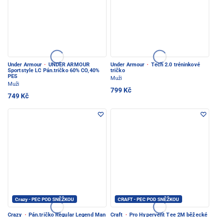
Under Armour
·
UNDER ARMOUR
Under Armour
·
Tech 2.0 tréninkové
Sportstyle LC Pán.tričko 60% CO,40%
tričko
PES
Muži
Muži
799 Kč
749 Kč
Crazy - PEC POD SNĚŽKOU
CRAFT - PEC POD SNĚŽKOU
Crazy
·
Pán.tričko Regular Legend Man
Craft
·
Pro Hypervent Tee 2M běžecké