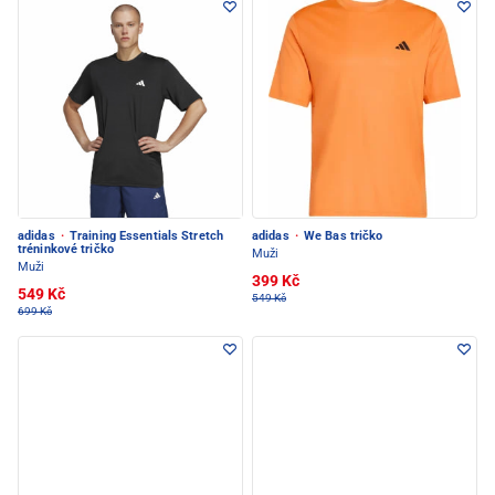
adidas
·
Training Essentials Stretch
adidas
·
We Bas tričko
tréninkové tričko
Muži
Muži
399 Kč
549 Kč
549 Kč
699 Kč