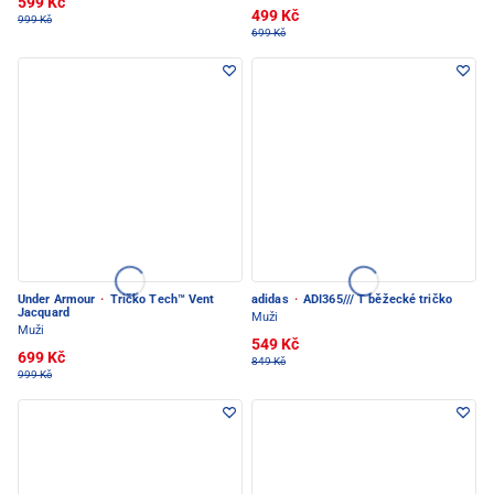
599 Kč
499 Kč
999 Kč
699 Kč
Under Armour
·
Tričko Tech™ Vent
adidas
·
ADI365/// T běžecké tričko
Jacquard
Muži
Muži
549 Kč
699 Kč
849 Kč
999 Kč