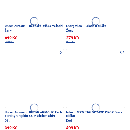
Under Armour
·
Běžecké tričko Velociti
Energetics
·
Giade II tričko
Ženy
Ženy
699 Kč
279 Kč
999 Kč
399 Kč
Under Armour
·
UNDER ARMOUR Tech
Nike
·
NSW TEE OC MOD CROP Dívčí
Varsity Graphic SS Mädchen Shirt
tričko
Děti
Děti
399 Kč
499 Kč