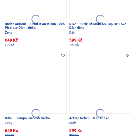
Under Armour
·
UNDER ARMOUR Tech
Nike
·
B Nk Df Multi Ss Top Gx Love
Pixelate Dám.tričko
Dět.tričko
Ženy
Děti
649 Kč
599 Kč
899 Kč
799 Kč
Nike
·
Tempo Swoosh tričko
Active Rebel
·
Isac tričko
Ženy
Muži
649 Kč
399 Kč
899 Kč
799 Kč