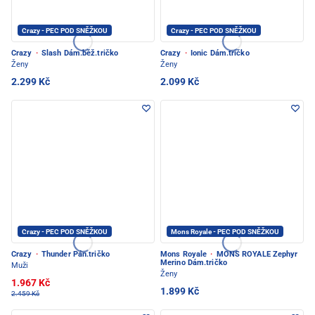
Crazy - PEC POD SNĚŽKOU
Crazy - PEC POD SNĚŽKOU
Crazy
·
Slash Dám.běž.tričko
Crazy
·
Ionic Dám.tričko
Ženy
Ženy
2.299 Kč
2.099 Kč
Crazy - PEC POD SNĚŽKOU
Mons Royale - PEC POD SNĚŽKOU
Crazy
·
Thunder Pán.tričko
Mons Royale
·
MONS ROYALE Zephyr
Merino Dám.tričko
Muži
Ženy
1.967 Kč
1.899 Kč
2.459 Kč