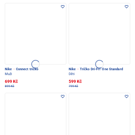
Nike
·
Connect tričko
Nike
·
Tričko Dri-FIT One Standard
Muži
Děti
699 Kč
599 Kč
899 Kč
799 Kč