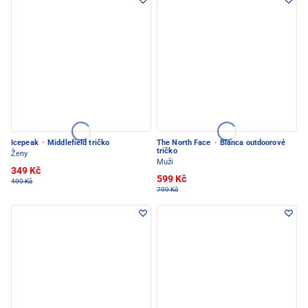
Icepeak
·
Middlefield tričko
The North Face
·
Blanca outdoorové
tričko
Ženy
Muži
349 Kč
599 Kč
499 Kč
799 Kč