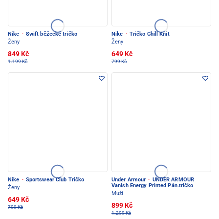
Nike
·
Swift běžecké tričko
Nike
·
Tričko Chill Knit
Ženy
Ženy
849 Kč
649 Kč
1.199 Kč
799 Kč
Nike
·
Sportswear Club Tričko
Under Armour
·
UNDER ARMOUR
Vanish Energy Printed Pán.tričko
Ženy
Muži
649 Kč
899 Kč
799 Kč
1.299 Kč