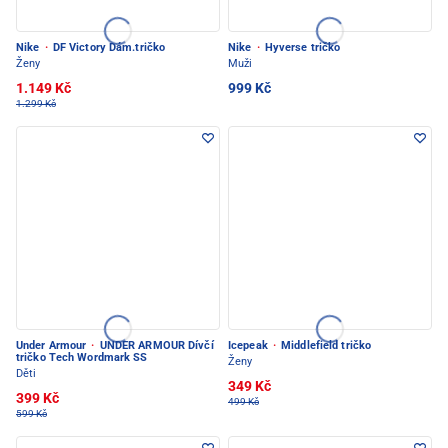
Nike
·
DF Victory Dám.tričko
Nike
·
Hyverse tričko
Ženy
Muži
1.149 Kč
999 Kč
1.299 Kč
Under Armour
·
UNDER ARMOUR Dívčí
Icepeak
·
Middlefield tričko
tričko Tech Wordmark SS
Ženy
Děti
349 Kč
399 Kč
499 Kč
599 Kč