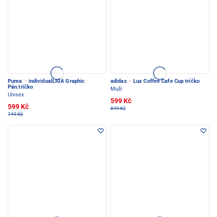
Puma
·
individualLIGA Graphic
adidas
·
Lux Coffee Cafe Cup tričko
Pán.tričko
Muži
Unisex
599 Kč
599 Kč
849 Kč
749 Kč