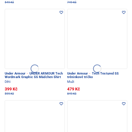
549 Kč
749 Kč
Under Armour
·
UNDER ARMOUR Tech
Under Armour
·
Tech Textured SS
Wordmark Graphic SS Mädchen Shirt
tréninkové tričko
Děti
Muži
399 Kč
479 Kč
599 Kč
849 Kč