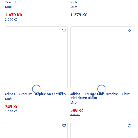
Tencel
tričko
Muži
Muži
1.679 Kč
1.279 Kč
2.099 Kč
adidas
·
Stadium Graphic Mesh tričko
adidas
·
Lounge Slide Graphic T-Shirt
tréninkové tričko
Muži
Muži
749 Kč
599 Kč
1.099 Kč
749 Kč