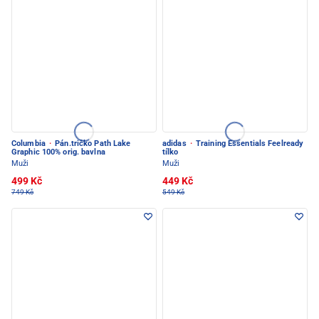
Columbia
·
Pán.tričko Path Lake
adidas
·
Training Essentials Feelready
Graphic 100% orig. bavlna
tílko
Muži
Muži
499 Kč
449 Kč
749 Kč
549 Kč