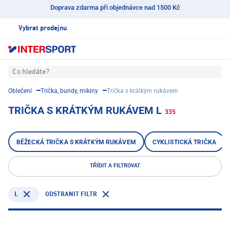
Doprava zdarma při objednávce nad 1500 Kč
Vybrat prodejnu
Co hledáte?
Oblečení
Trička, bundy, mikiny
Trička s krátkým rukávem
TRIČKA S KRÁTKÝM RUKÁVEM L
335
BĚŽECKÁ TRIČKA S KRÁTKÝM RUKÁVEM
CYKLISTICKÁ TRIČKA
TŘÍDIT A FILTROVAT
L
ODSTRANIT FILTR