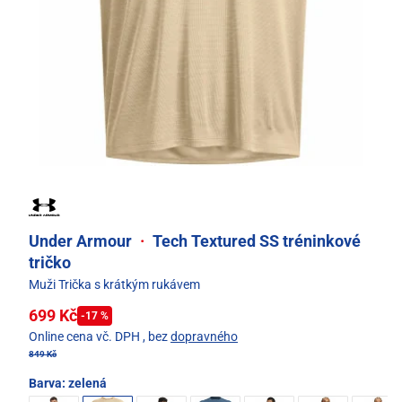
Under Armour
·
Tech Textured SS tréninkové
tričko
Muži Trička s krátkým rukávem
699 Kč
-17 %
Online cena vč. DPH
, bez
dopravného
849 Kč
Barva:
zelená