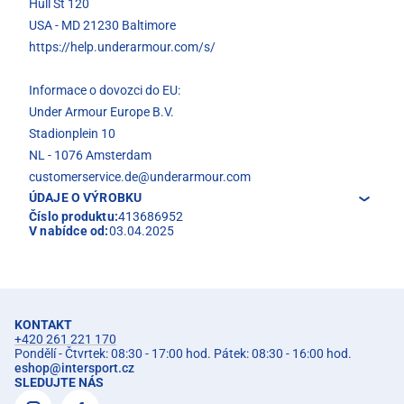
Hull St 120
USA - MD 21230 Baltimore
https://help.underarmour.com/s/
Informace o dovozci do EU:
Under Armour Europe B.V.
Stadionplein 10
NL - 1076 Amsterdam
customerservice.de@underarmour.com
ÚDAJE O VÝROBKU
Číslo produktu:
413686952
V nabídce od:
03.04.2025
KONTAKT
+420 261 221 170
Pondělí - Čtvrtek: 08:30 - 17:00 hod. Pátek: 08:30 - 16:00 hod.
eshop
@
intersport.cz
SLEDUJTE NÁS