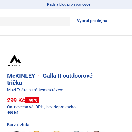
Rady a blog pro sportovce
Vybrat prodejnu
McKINLEY
·
Galla II outdoorové
tričko
Muži Trička s krátkým rukávem
299 Kč
-40 %
Online cena vč. DPH
, bez
dopravného
499 Kč
Barva:
žlutá