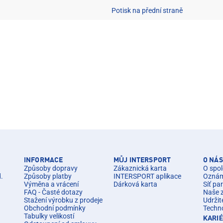
Potisk na přední straně
INFORMACE
MŮJ INTERSPORT
O NÁS
Způsoby dopravy
Zákaznická karta
O spol
d.
Způsoby platby
INTERSPORT aplikace
Oznáme
Výměna a vrácení
Dárková karta
Síť pa
FAQ - Časté dotazy
Naše 
Stažení výrobku z prodeje
Udržit
Obchodní podmínky
Techn
Tabulky velikostí
KARI