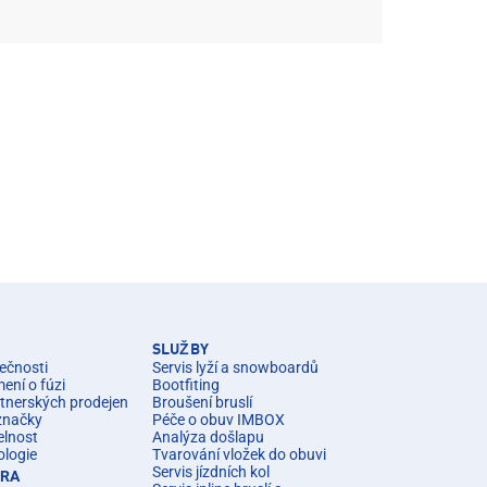
SLUŽBY
ečnosti
Servis lyží a snowboardů
ní o fúzi
Bootfiting
rtnerských prodejen
Broušení bruslí
značky
Péče o obuv IMBOX
elnost
Analýza došlapu
ologie
Tvarování vložek do obuvi
Servis jízdních kol
ÉRA