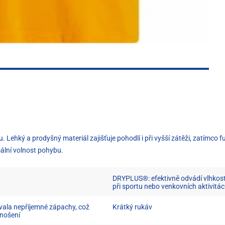
ku. Lehký a prodyšný materiál zajišťuje pohodlí i při vyšší zátěži, zatím
ální volnost pohybu.
DRYPLUS®: efektivně odvádí vlhkost
při sportu nebo venkovních aktivitá
vala nepříjemné zápachy, což
Krátký rukáv
 nošení