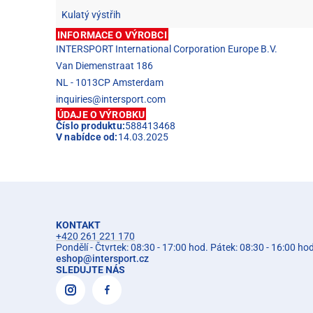
Kulatý výstřih
INFORMACE O VÝROBCI
INTERSPORT International Corporation Europe B.V.
Van Diemenstraat 186
NL - 1013CP Amsterdam
inquiries@intersport.com
ÚDAJE O VÝROBKU
Číslo produktu:
588413468
V nabídce od:
14.03.2025
KONTAKT
+420 261 221 170
Pondělí - Čtvrtek: 08:30 - 17:00 hod. Pátek: 08:30 - 16:00 ho
eshop
@
intersport.cz
SLEDUJTE NÁS