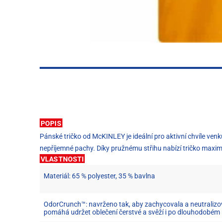
POPIS
Pánské tričko od McKINLEY je ideální pro aktivní chvíle ven
nepříjemné pachy. Díky pružnému střihu nabízí tričko maxim
VLASTNOSTI
Materiál: 65 % polyester, 35 % bavlna
OdorCrunch™: navrženo tak, aby zachycovala a neutralizo
pomáhá udržet oblečení čerstvé a svěží i po dlouhodobém