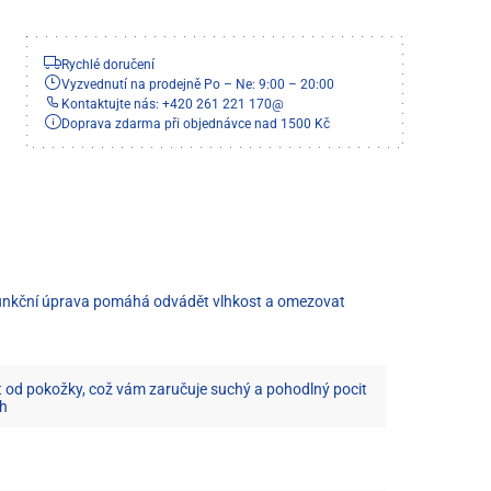
Rychlé doručení
Vyzvednutí na prodejně Po – Ne: 9:00 – 20:00
Kontaktujte nás: +420 261 221 170
@
Doprava zdarma při objednávce nad 1500 Kč
co funkční úprava pomáhá odvádět vlhkost a omezovat
 od pokožky, což vám zaručuje suchý a pohodlný pocit
ch