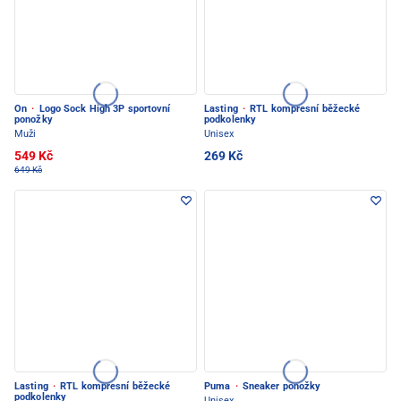
On
·
Logo Sock High 3P sportovní
Lasting
·
RTL kompresní běžecké
ponožky
podkolenky
Muži
Unisex
549 Kč
269 Kč
649 Kč
Lasting
·
RTL kompresní běžecké
Puma
·
Sneaker ponožky
podkolenky
Unisex