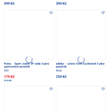
399 Kč
399 Kč
Puma
·
Sport Junior 3P sada 3 párů
adidas
·
Linear Crew Cushioned 3 páry
sportovních ponožek
ponožek
Děti
Muži
179 Kč
259 Kč
219 Kč