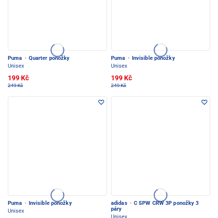
Puma
·
Quarter ponožky
Puma
·
Invisible ponožky
Unisex
Unisex
199 Kč
199 Kč
249 Kč
249 Kč
Puma
·
Invisible ponožky
adidas
·
C SPW CRW 3P ponožky 3
páry
Unisex
Unisex