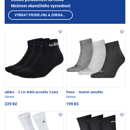
Možnost okamžitého vyzvednutí
VYBRAT PRODEJNU A ZOBRAZIT PRODUKTY
adidas
·
C Lin Ankle ponožky 3 páry
Puma
·
Quarter ponožky
Unisex
Unisex
229 Kč
199 Kč