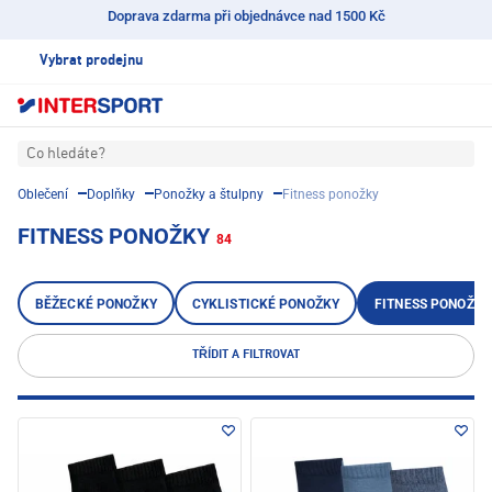
Doprava zdarma při objednávce nad 1500 Kč
Vybrat prodejnu
Co hledáte?
Oblečení
Doplňky
Ponožky a štulpny
Fitness ponožky
FITNESS PONOŽKY
84
BĚŽECKÉ PONOŽKY
CYKLISTICKÉ PONOŽKY
FITNESS PONOŽKY
TŘÍDIT A FILTROVAT