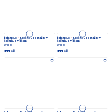
befamous
·
Sock to Go ponožky v
befamous
·
Sock to Go ponožky v
kelímku s víčkem
kelímku s víčkem
Unisex
Unisex
399 Kč
399 Kč