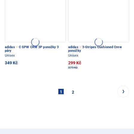
adidas
·
C SPW CRW 3P ponožky 3
adidas
·
3-Stripes Cushioned Crew
páry
ponožky
Unisex
Unisex
349 Kč
299 Kč
379 Kč
1
2