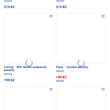
Unisex
Unisex
219 Kč
219 Kč
Lasting
·
WDL Merino outdoorové
Puma
·
Invisible ponožky
ponožky
Unisex
Unisex
199 Kč
199 Kč
249 Kč