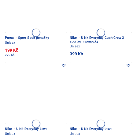
Puma
·
Sport Sock ponožky
Nike
·
U Nk Everyday Cush Crew 3
sportovní ponožky
Unisex
Unisex
199 Kč
399 Kč
279 Kč
Nike
·
U Nk Everyday Ltwt
Nike
·
U Nk Everyday Ltwt
Unisex
Unisex