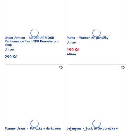
Under Armour
·
UNDER ARMOUR
Puma
·
Women 2P ponožky
Performance Tech 3PK Ponožky pro
Unisex
dosp.
199 Kč
Unisex
249 Kč
299 Kč
Tommy Jeans
·
Ponožky v dárkovém
befamous
·
Sock to Go ponožky v