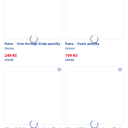
Puma
·
Crew Heritage Stripe ponožky
Puma
·
Footie ponožky
Unisex
Unisex
249 Kč
199 Kč
279 Kč
249 Kč