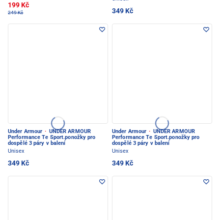
199 Kč
349 Kč
249 Kč
Under Armour
·
UNDER ARMOUR
Under Armour
·
UNDER ARMOUR
Performance Te Sport.ponožky pro
Performance Te Sport.ponožky pro
dospělé 3 páry v balení
dospělé 3 páry v balení
Unisex
Unisex
349 Kč
349 Kč