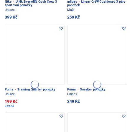
Nike
·
U Nk Everyday Cush Crew 3
adidas
·
Linear Crew Cushioned 3 páry
sportovní ponožky
ponožek
Unisex
Muži
399 Kč
259 Kč
Puma
·
Training Quarter ponožky
Puma
·
Sneaker ponožky
Unisex
Unisex
199 Kč
249 Kč
249 Kč