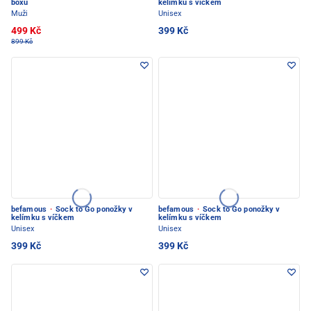
boxu
kelímku s víčkem
Muži
Unisex
499 Kč
399 Kč
899 Kč
befamous
·
Sock to Go ponožky v
befamous
·
Sock to Go ponožky v
kelímku s víčkem
kelímku s víčkem
Unisex
Unisex
399 Kč
399 Kč