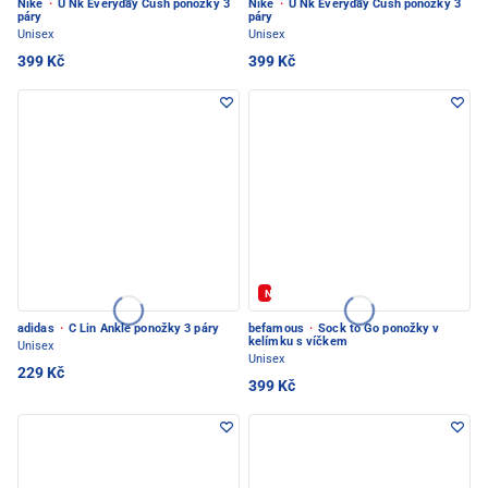
Nike
·
U Nk Everyday Cush ponožky 3
Nike
·
U Nk Everyday Cush ponožky 3
páry
páry
Unisex
Unisex
399 Kč
399 Kč
Novinka
adidas
·
C Lin Ankle ponožky 3 páry
befamous
·
Sock to Go ponožky v
kelímku s víčkem
Unisex
Unisex
229 Kč
399 Kč