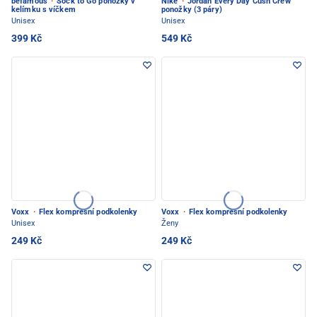
befamous
·
Sock to Go ponožky v
Nike
·
Jordan Every Day Cush Crew
kelímku s víčkem
ponožky (3 páry)
Unisex
Unisex
399 Kč
549 Kč
Voxx
·
Flex kompresní podkolenky
Voxx
·
Flex kompresní podkolenky
Unisex
Ženy
249 Kč
249 Kč