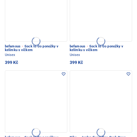
befamous
·
Sock to Go ponožky v
befamous
·
Sock to Go ponožky v
kelímku s víčkem
kelímku s víčkem
Unisex
Unisex
399 Kč
399 Kč