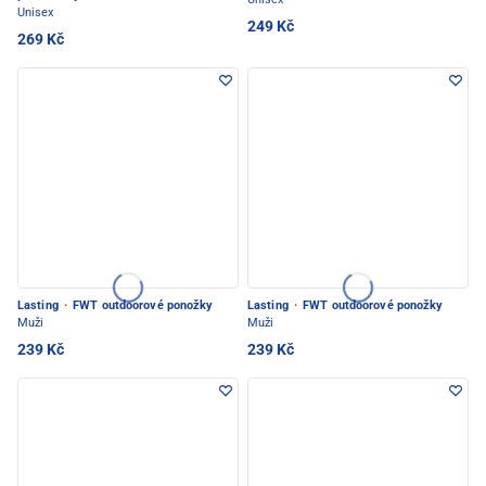
Unisex
249 Kč
269 Kč
Lasting
·
FWT outdoorové ponožky
Lasting
·
FWT outdoorové ponožky
Muži
Muži
239 Kč
239 Kč