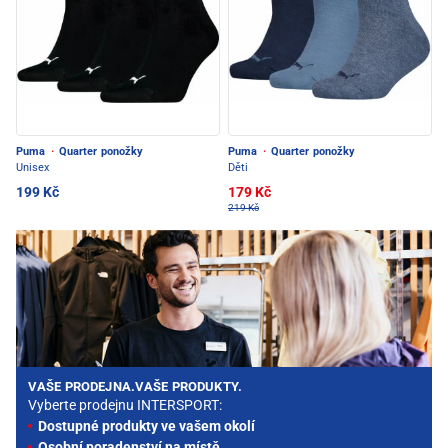
Puma
·
Quarter ponožky
Puma
·
Quarter ponožky
Unisex
Děti
199 Kč
179 Kč
219 Kč
VAŠE PRODEJNA.VAŠE PRODUKTY.
Vyberte prodejnu INTERSPORT:
Dostupné produkty ve vašem okolí
Osobní poradenství na místě