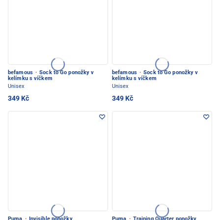
befamous
·
Sock to Go ponožky v
befamous
·
Sock to Go ponožky v
kelímku s víčkem
kelímku s víčkem
Unisex
Unisex
349 Kč
349 Kč
Puma
·
Invisible ponožky
Puma
·
Training Quarter ponožky