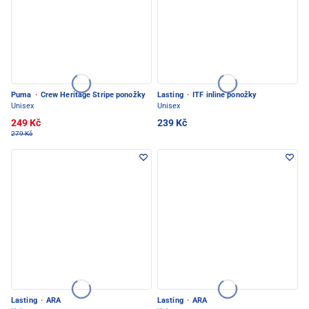
Puma
·
Crew Heritage Stripe ponožky
Lasting
·
ITF inline ponožky
Unisex
Unisex
249 Kč
239 Kč
279 Kč
Lasting
·
ARA
Lasting
·
ARA