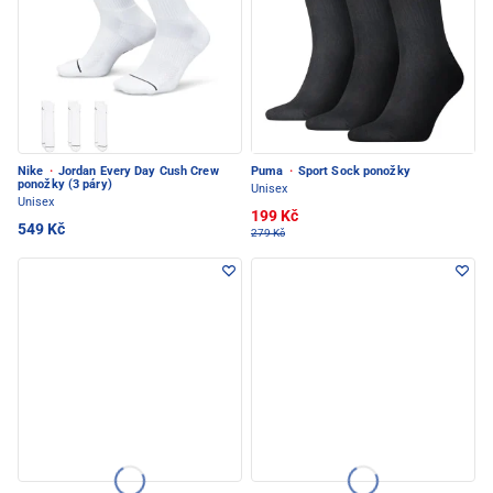
Nike
·
Jordan Every Day Cush Crew
Puma
·
Sport Sock ponožky
ponožky (3 páry)
Unisex
Unisex
199 Kč
549 Kč
279 Kč