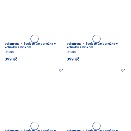
befamous
·
Sock to Go ponožky v
befamous
·
Sock to Go ponožky v
kelímku s víčkem
kelímku s víčkem
Unisex
Unisex
399 Kč
399 Kč
befamous
·
Sock to Go ponožky v
befamous
·
Sock to Go ponožky v