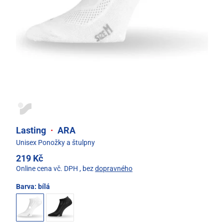
Lasting
·
ARA
Unisex Ponožky a štulpny
219 Kč
Online cena vč. DPH
, bez
dopravného
Barva:
bílá