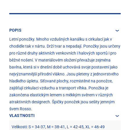
POPIS
Letní ponožky. Mnoho vzdušných kanálku s cirkulací jak v
chodidle tak v nártu. Drží tvar a nepadají. Ponožky jsou určeny
pro různé druhy aktivních venkovních i halových sportů i pro
běžné nošení. V materiálovém složení převažuje zejména
bavlna, která si v dnešní době uchovává svoje postavení jako
nejvýznamnější přírodní vlákno. Jsou pleteny z jednovrstvého
hladkého úpletu. Síťované plochy, rozmístěné na ponožce,
zajišťují cirkulaci vzduchu a transport vlhka. Ponožka je
zakončena elastickým lemem s měkkým svěrem v různých
atraktivních designech. Špičky ponožek jsou sešity jemným
švem Rosso.
VLASTNOSTI
Velikosti: S = 34-37, M = 38-41, L = 42-45, XL = 46-49