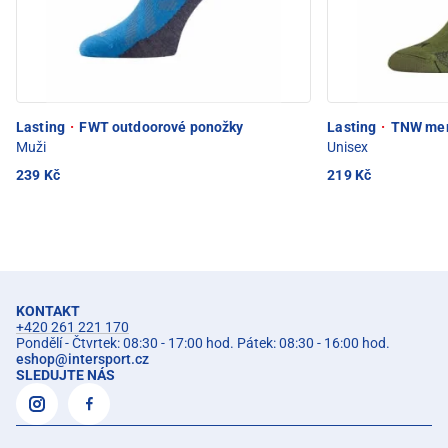
Lasting
·
FWT outdoorové ponožky
Lasting
·
TNW meri
Muži
Unisex
239 Kč
219 Kč
KONTAKT
+420 261 221 170
Pondělí - Čtvrtek: 08:30 - 17:00 hod. Pátek: 08:30 - 16:00 hod.
eshop
@
intersport.cz
SLEDUJTE NÁS