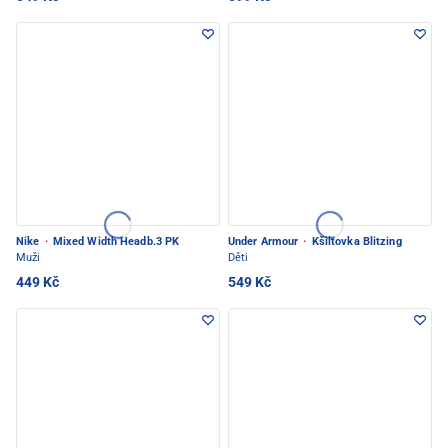
Nike
·
Mixed Width Headb.3 PK
Under Armour
·
Kšiltovka Blitzing
Muži
Děti
449 Kč
549 Kč