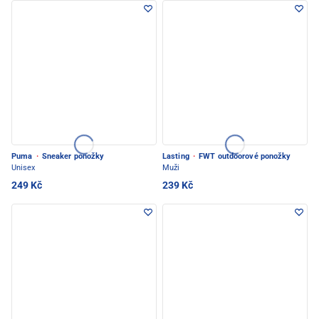
Puma
·
Sneaker ponožky
Lasting
·
FWT outdoorové ponožky
Unisex
Muži
249 Kč
239 Kč