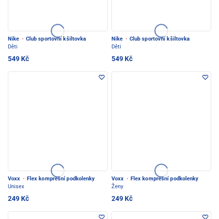
Nike
·
Club sportovní kšiltovka
Nike
·
Club sportovní kšiltovka
Děti
Děti
549 Kč
549 Kč
Voxx
·
Flex kompresní podkolenky
Voxx
·
Flex kompresní podkolenky
Unisex
Ženy
249 Kč
249 Kč