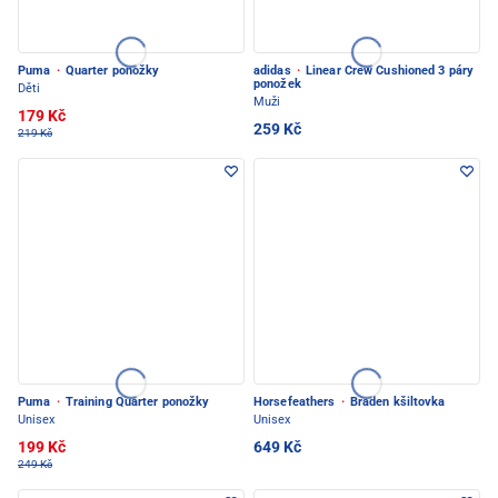
Puma
·
Quarter ponožky
adidas
·
Linear Crew Cushioned 3 páry
ponožek
Děti
Muži
179 Kč
259 Kč
219 Kč
Puma
·
Training Quarter ponožky
Horsefeathers
·
Braden kšiltovka
Unisex
Unisex
199 Kč
649 Kč
249 Kč