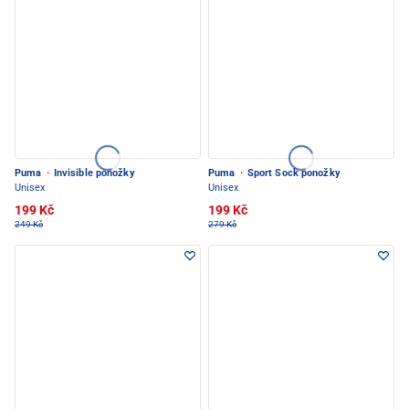
Puma
·
Invisible ponožky
Puma
·
Sport Sock ponožky
Unisex
Unisex
199 Kč
199 Kč
249 Kč
279 Kč