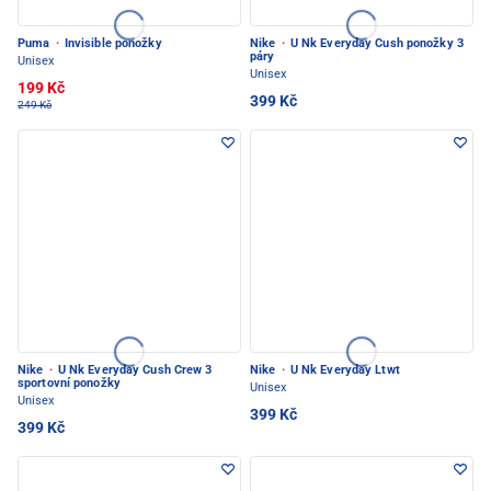
Puma
·
Invisible ponožky
Nike
·
U Nk Everyday Cush ponožky 3
páry
Unisex
Unisex
199 Kč
399 Kč
249 Kč
Nike
·
U Nk Everyday Cush Crew 3
Nike
·
U Nk Everyday Ltwt
sportovní ponožky
Unisex
Unisex
399 Kč
399 Kč