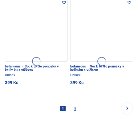
befamous
·
Sock to Go ponožky v
befamous
·
Sock to Go ponožky v
kelímku s víčkem
kelímku s víčkem
Unisex
Unisex
399 Kč
399 Kč
1
2