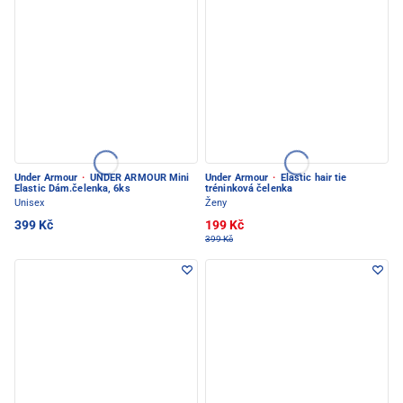
Under Armour
·
UNDER ARMOUR Mini
Under Armour
·
Elastic hair tie
Elastic Dám.čelenka, 6ks
tréninková čelenka
Unisex
Ženy
399 Kč
199 Kč
399 Kč