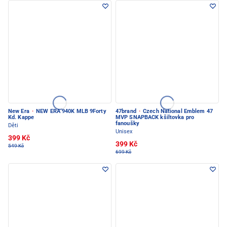
New Era
·
NEW ERA 940K MLB 9Forty
47brand
·
Czech National Emblem 47
Kd. Kappe
MVP SNAPBACK kšiltovka pro
fanoušky
Děti
Unisex
399 Kč
399 Kč
549 Kč
699 Kč