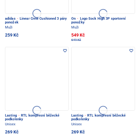
adidas
·
Linear Crew Cushioned 3 páry
On
·
Logo Sock High 3P sportovní
ponožek
ponožky
Muži
Muži
259 Kč
549 Kč
649 Kč
Lasting
·
RTL kompresní běžecké
Lasting
·
RTL kompresní běžecké
podkolenky
podkolenky
Unisex
Unisex
269 Kč
269 Kč