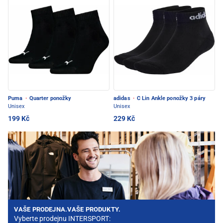
Puma
·
Quarter ponožky
adidas
·
C Lin Ankle ponožky 3 páry
Unisex
Unisex
199 Kč
229 Kč
VAŠE PRODEJNA.VAŠE PRODUKTY.
Vyberte prodejnu INTERSPORT: