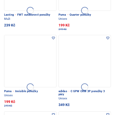
Lasting
·
FWT outdoorové ponožky
Puma
·
Quarter ponožky
Muži
Unisex
239 Kč
199 Kč
249 Kč
Puma
·
Invisible ponožky
adidas
·
C SPW CRW 3P ponožky 3
páry
Unisex
Unisex
199 Kč
349 Kč
249 Kč