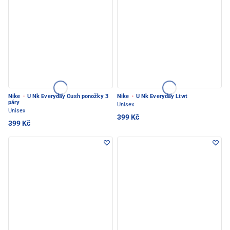
Nike
·
U Nk Everyday Cush ponožky 3
Nike
·
U Nk Everyday Ltwt
páry
Unisex
Unisex
399 Kč
399 Kč