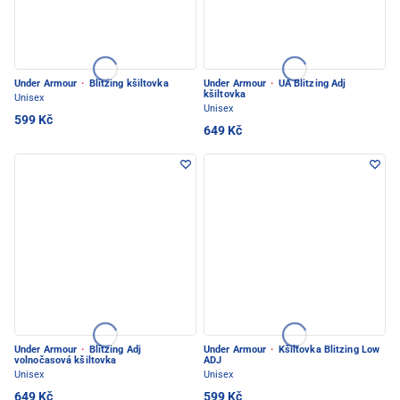
Under Armour
·
Blitzing kšiltovka
Under Armour
·
UA Blitzing Adj
kšiltovka
Unisex
Unisex
599 Kč
649 Kč
Under Armour
·
Blitzing Adj
Under Armour
·
Kšiltovka Blitzing Low
volnočasová kšiltovka
ADJ
Unisex
Unisex
649 Kč
599 Kč