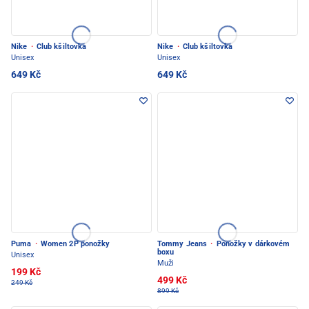
Nike
·
Club kšiltovka
Nike
·
Club kšiltovka
Unisex
Unisex
649 Kč
649 Kč
Puma
·
Women 2P ponožky
Tommy Jeans
·
Ponožky v dárkovém
boxu
Unisex
Muži
199 Kč
499 Kč
249 Kč
899 Kč