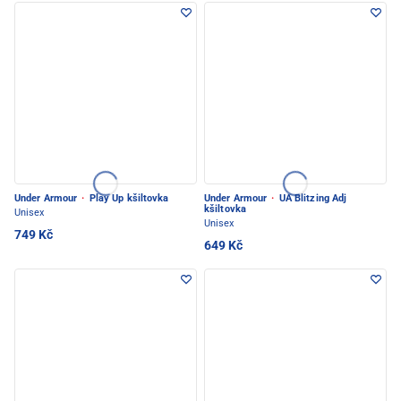
Under Armour
·
Play Up kšiltovka
Under Armour
·
UA Blitzing Adj
kšiltovka
Unisex
Unisex
749 Kč
649 Kč