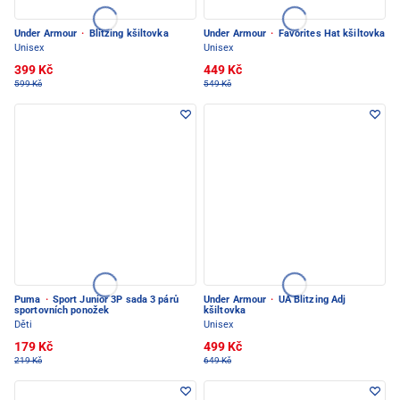
Under Armour
·
Blitzing kšiltovka
Under Armour
·
Favorites Hat kšiltovka
Unisex
Unisex
399 Kč
449 Kč
599 Kč
549 Kč
Puma
·
Sport Junior 3P sada 3 párů
Under Armour
·
UA Blitzing Adj
sportovních ponožek
kšiltovka
Děti
Unisex
179 Kč
499 Kč
219 Kč
649 Kč