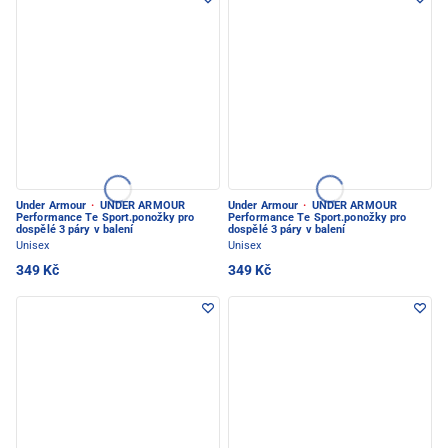
Under Armour
·
UNDER ARMOUR
Under Armour
·
UNDER ARMOUR
Performance Te Sport.ponožky pro
Performance Te Sport.ponožky pro
dospělé 3 páry v balení
dospělé 3 páry v balení
Unisex
Unisex
349 Kč
349 Kč