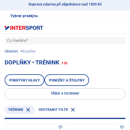
Doprava zdarma při objednávce nad 1500 Kč
Vybrat prodejnu
Co hledáte?
Oblečení
Doplňky
DOPLŇKY • TRÉNINK
110
POKRÝVKY HLAVY
PONOŽKY A ŠTULPNY
TŘÍDIT A FILTROVAT
TRÉNINK
ODSTRANIT FILTR