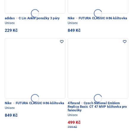
adidas
·
C Lin Ankle ponožky 3 páry
Nike
·
FUTURA CLASSIC H86 kšiltovka
Unisex
Unisex
229 Kč
849 Kč
Nike
·
FUTURA CLASSIC H86 kšiltovka
47brand
·
Czech National Emblem
Replica Basic CT 47 MVP kšiltovka pro
Unisex
fanoušky
849 Kč
Unisex
499 Kč
799 Kč