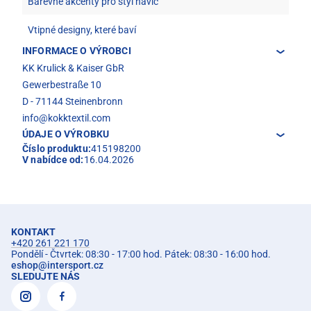
Barevné akcenty pro styl navíc
Vtipné designy, které baví
INFORMACE O VÝROBCI
KK Krulick & Kaiser GbR
Gewerbestraße 10
D - 71144 Steinenbronn
info@kokktextil.com
ÚDAJE O VÝROBKU
Číslo produktu:
415198200
V nabídce od:
16.04.2026
KONTAKT
+420 261 221 170
Pondělí - Čtvrtek: 08:30 - 17:00 hod. Pátek: 08:30 - 16:00 hod.
eshop
@
intersport.cz
SLEDUJTE NÁS