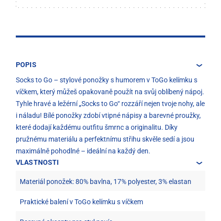
POPIS
Socks to Go – stylové ponožky s humorem v ToGo kelímku s
víčkem, který můžeš opakovaně použít na svůj oblíbený nápoj.
Tyhle hravé a ležérní „Socks to Go“ rozzáří nejen tvoje nohy, ale
i náladu! Bílé ponožky zdobí vtipné nápisy a barevné proužky,
které dodají každému outfitu šmrnc a originalitu. Díky
pružnému materiálu a perfektnímu střihu skvěle sedí a jsou
maximálně pohodlné – ideální na každý den.
VLASTNOSTI
Materiál ponožek: 80% bavlna, 17% polyester, 3% elastan
Praktické balení v ToGo kelímku s víčkem