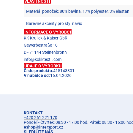
VLASTNOSTI
Materiál ponožek: 80% bavlna, 17% polyester, 3% elastan
Barevné akcenty pro styl navíc
INFORMACE O VÝROBCI
KK Krulick & Kaiser GbR
Gewerbestraße 10
D - 71144 Steinenbronn
info@kokktextil.com
ÚDAJE O VÝROBKU
Číslo produktu:
415143801
V nabídce od:
16.04.2026
KONTAKT
+420 261 221 170
Pondělí - Čtvrtek: 08:30 - 17:00 hod. Pátek: 08:30 - 16:00 ho
eshop
@
intersport.cz
SLEDUJTE NÁS