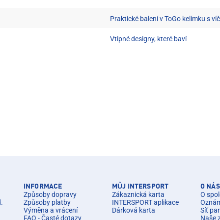
Praktické balení v ToGo kelímku s v
Vtipné designy, které baví
INFORMACE
MŮJ INTERSPORT
O NÁS
Způsoby dopravy
Zákaznická karta
O spol
d.
Způsoby platby
INTERSPORT aplikace
Oznáme
Výměna a vrácení
Dárková karta
Síť pa
FAQ - Časté dotazy
Naše 