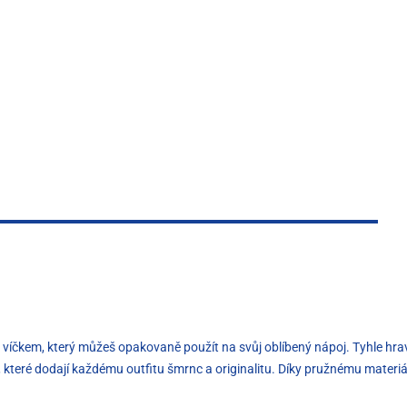
čkem, který můžeš opakovaně použít na svůj oblíbený nápoj. Tyhle hravé a
 které dodají každému outfitu šmrnc a originalitu. Díky pružnému materiá