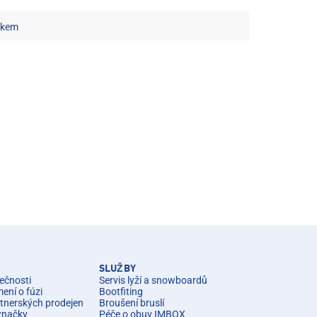
íčkem
SLUŽBY
ečnosti
Servis lyží a snowboardů
ní o fúzi
Bootfiting
rtnerských prodejen
Broušení bruslí
značky
Péče o obuv IMBOX