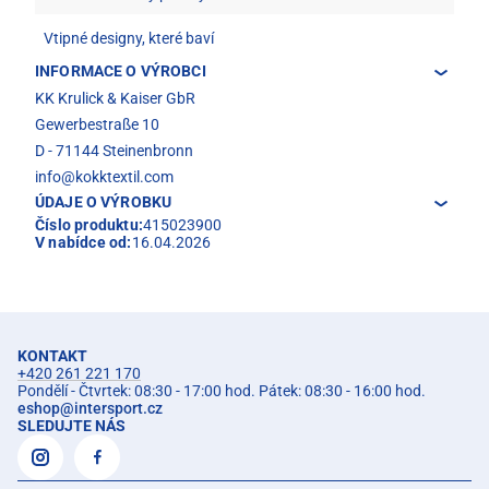
Vtipné designy, které baví
INFORMACE O VÝROBCI
KK Krulick & Kaiser GbR
Gewerbestraße 10
D - 71144 Steinenbronn
info@kokktextil.com
ÚDAJE O VÝROBKU
Číslo produktu:
415023900
V nabídce od:
16.04.2026
KONTAKT
+420 261 221 170
Pondělí - Čtvrtek: 08:30 - 17:00 hod. Pátek: 08:30 - 16:00 hod.
eshop
@
intersport.cz
SLEDUJTE NÁS