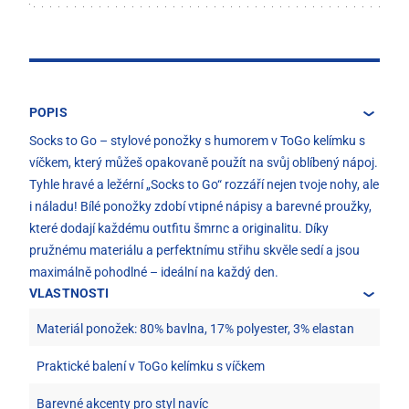
POPIS
Socks to Go – stylové ponožky s humorem v ToGo kelímku s
víčkem, který můžeš opakovaně použít na svůj oblíbený nápoj.
Tyhle hravé a ležérní „Socks to Go“ rozzáří nejen tvoje nohy, ale
i náladu! Bílé ponožky zdobí vtipné nápisy a barevné proužky,
které dodají každému outfitu šmrnc a originalitu. Díky
pružnému materiálu a perfektnímu střihu skvěle sedí a jsou
maximálně pohodlné – ideální na každý den.
VLASTNOSTI
Materiál ponožek: 80% bavlna, 17% polyester, 3% elastan
Praktické balení v ToGo kelímku s víčkem
Barevné akcenty pro styl navíc