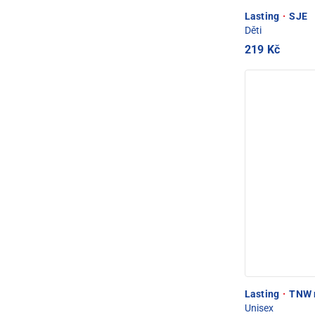
Lasting
·
SJE
Děti
219 Kč
Lasting
·
TNW m
Unisex