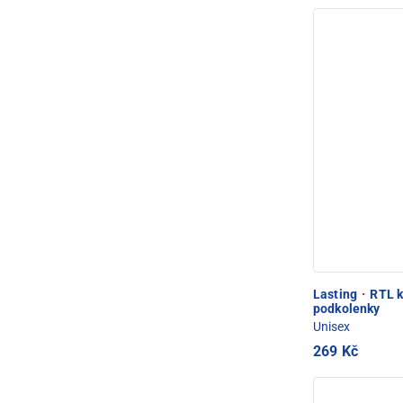
Lasting
·
RTL k
podkolenky
Unisex
269 Kč