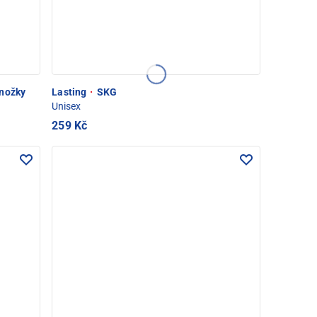
nožky
Lasting
·
SKG
Unisex
259 Kč