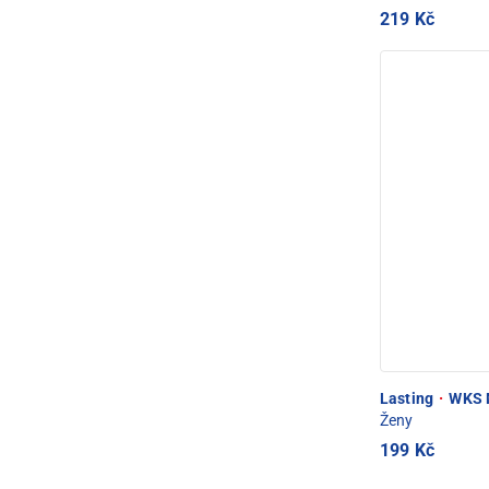
219 Kč
Lasting
·
WKS M
Ženy
199 Kč