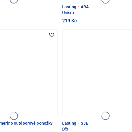
Lasting
·
ARA
Unisex
219 Kč
erino outdoorové ponožky
Lasting
·
SJE
Děti