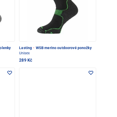
olenky
Lasting
·
WSB merino outdoorové ponožky
Unisex
289 Kč