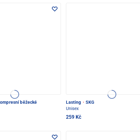
ompresní běžecké
Lasting
·
SKG
Unisex
259 Kč