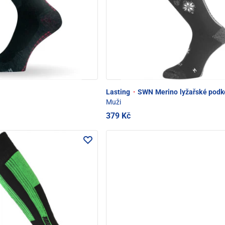
Lasting
·
SWN Merino lyžařské podk
Muži
379 Kč