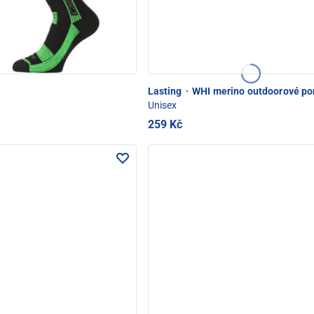
Lasting
·
WHI merino outdoorové po
Unisex
259 Kč