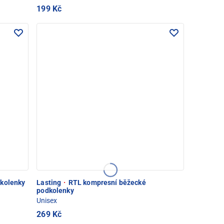
199 Kč
kolenky
Lasting
·
RTL kompresní běžecké
podkolenky
Unisex
269 Kč