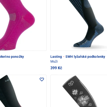
erino ponožky
Lasting
·
SWH lyžařské podkolenky
Muži
399 Kč