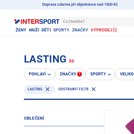
Doprava zdarma při objednávce nad 1500 Kč
Co hledáte?
ŽENY
MUŽI
DĚTI
SPORTY
ZNAČKY
VÝPRODEJ
LASTING
30
POHLAVÍ
ZNAČKY
SPORTY
VELIK
1
LASTING
ODSTRANIT FILTR
OBLEČENÍ