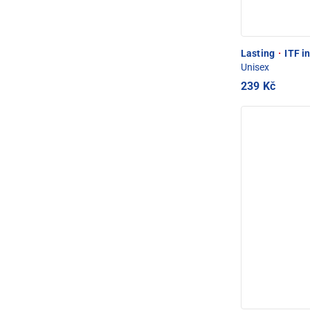
Lasting
·
ITF i
Unisex
239 Kč