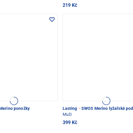
219 Kč
erino ponožky
Lasting
·
SWOS Merino lyžařské pod
Muži
399 Kč