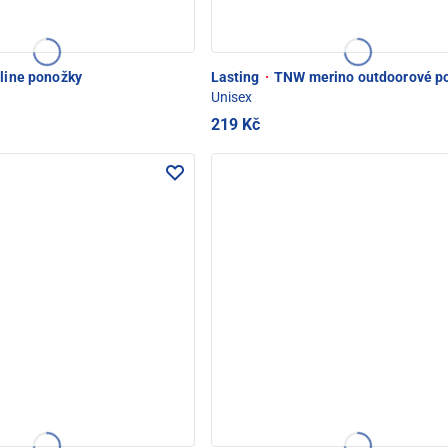
nline ponožky
Lasting
·
TNW merino outdoorové p
Unisex
219 Kč