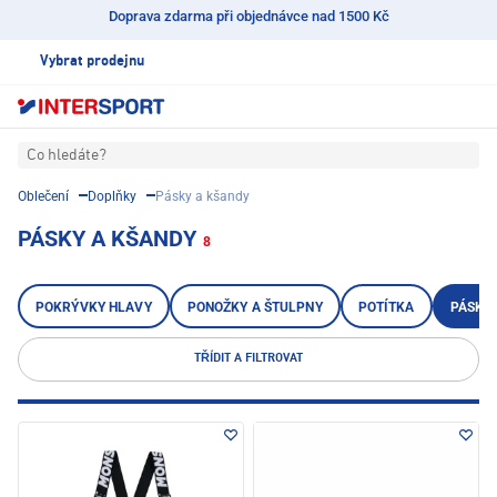
Doprava zdarma při objednávce nad 1500 Kč
Vybrat prodejnu
Co hledáte?
Oblečení
Doplňky
Pásky a kšandy
PÁSKY A KŠANDY
8
POKRÝVKY HLAVY
PONOŽKY A ŠTULPNY
POTÍTKA
PÁSKY 
TŘÍDIT A FILTROVAT