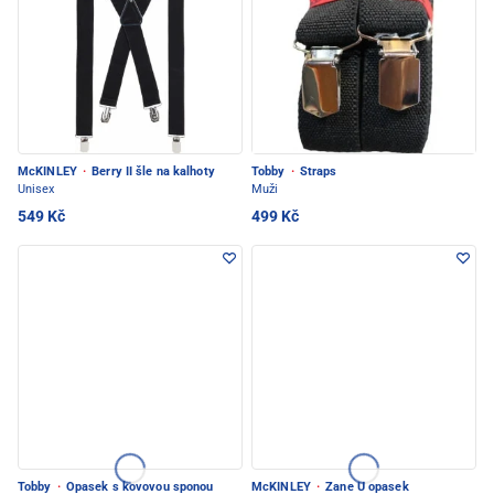
McKINLEY
·
Berry II šle na kalhoty
Tobby
·
Straps
Unisex
Muži
549 Kč
499 Kč
Tobby
·
Opasek s kovovou sponou
McKINLEY
·
Zane U opasek