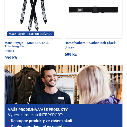
Mons Royale - PEC POD SNĚŽKOU
Mons Royale
·
MONS ROYALE
Horsefeathers
·
Carbon Belt pásek
Afterbang Šle
Unisex
Unisex
699 Kč
999 Kč
VAŠE PRODEJNA.VAŠE PRODUKTY.
Vyberte prodejnu INTERSPORT:
Dostupné produkty ve vašem okolí
Osobní poradenství na místě