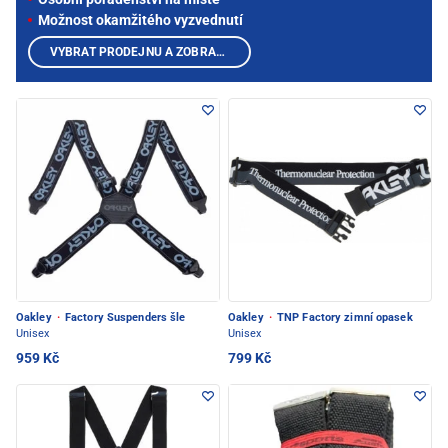
Možnost okamžitého vyzvednutí
VYBRAT PRODEJNU A ZOBRAZIT PRODUKTY
Oakley
·
Factory Suspenders šle
Oakley
·
TNP Factory zimní opasek
Unisex
Unisex
959 Kč
799 Kč