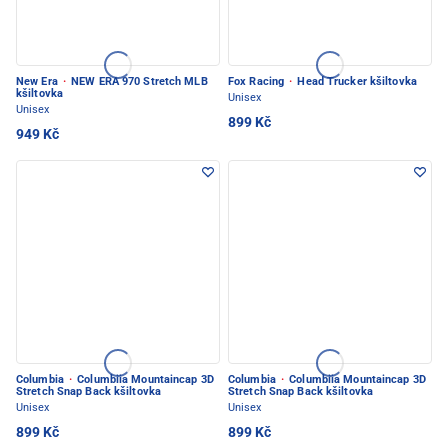
New Era
·
NEW ERA 970 Stretch MLB
Fox Racing
·
Head Trucker kšiltovka
kšiltovka
Unisex
Unisex
899 Kč
949 Kč
Columbia
·
Columbiia Mountaincap 3D
Columbia
·
Columbiia Mountaincap 3D
Stretch Snap Back kšiltovka
Stretch Snap Back kšiltovka
Unisex
Unisex
899 Kč
899 Kč