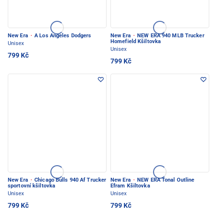
New Era
·
A Los Angeles Dodgers
New Era
·
NEW ERA 940 MLB Trucker
Homefield Kšiltovka
Unisex
Unisex
799 Kč
799 Kč
New Era
·
Chicago Bulls 940 Af Trucker
New Era
·
NEW ERA Tonal Outline
sportovní kšiltovka
Efram Kšiltovka
Unisex
Unisex
799 Kč
799 Kč