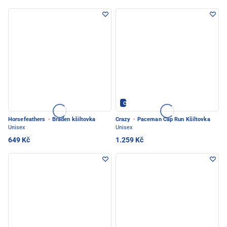
Crazy - PEC POD SNĚŽKOU
Horsefeathers
·
Braden kšiltovka
Crazy
·
Paceman Cap Run Kšiltovka
Unisex
Unisex
649 Kč
1.259 Kč