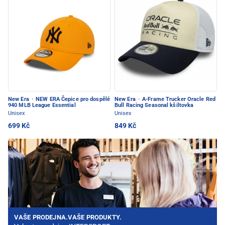
New Era
·
NEW ERA Čepice pro dospělé
New Era
·
A-Frame Trucker Oracle Red
940 MLB League Essential
Bull Racing Seasonal kšiltovka
Unisex
Unisex
699 Kč
849 Kč
VAŠE PRODEJNA.VAŠE PRODUKTY.