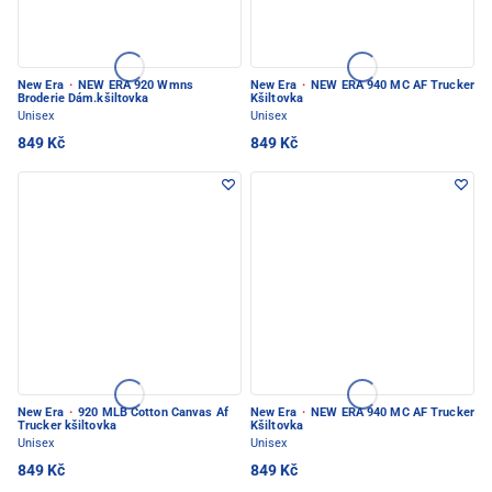
New Era
·
NEW ERA 920 Wmns
New Era
·
NEW ERA 940 MC AF Trucker
Broderie Dám.kšiltovka
Kšiltovka
Unisex
Unisex
849 Kč
849 Kč
New Era
·
920 MLB Cotton Canvas Af
New Era
·
NEW ERA 940 MC AF Trucker
Trucker kšiltovka
Kšiltovka
Unisex
Unisex
849 Kč
849 Kč