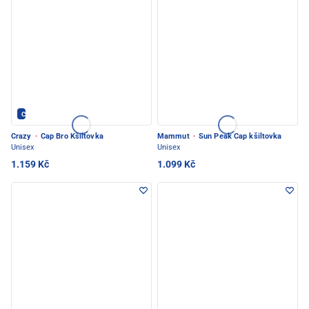
Crazy - PEC POD SNĚŽKOU
Crazy
·
Cap Bro Kšiltovka
Mammut
·
Sun Peak Cap kšiltovka
Unisex
Unisex
1.159 Kč
1.099 Kč