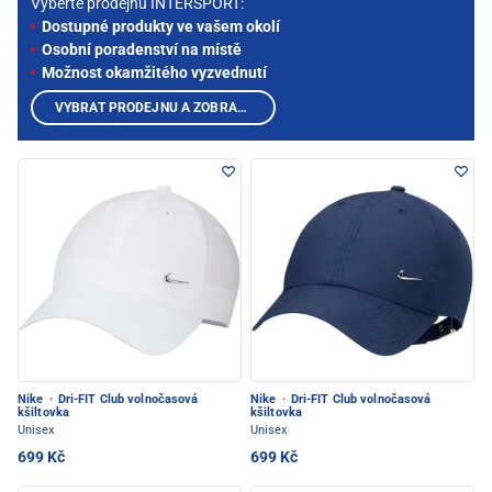
Vyberte prodejnu INTERSPORT:
Dostupné produkty ve vašem okolí
Osobní poradenství na místě
Možnost okamžitého vyzvednutí
VYBRAT PRODEJNU A ZOBRAZIT PRODUKTY
Nike
·
Dri-FIT Club volnočasová
Nike
·
Dri-FIT Club volnočasová
kšiltovka
kšiltovka
Unisex
Unisex
699 Kč
699 Kč