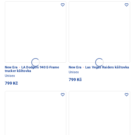
New Era
·
LA Dodgers 940 E-Frame
New Era
·
Las Vegas Raiders kšiltovka
trucker kšiltovka
Unisex
Unisex
799 Kč
799 Kč