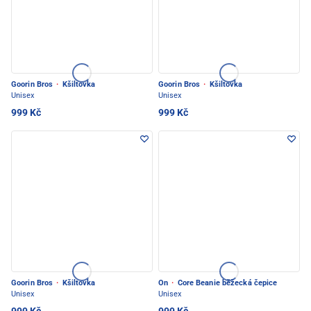
Goorin Bros
·
Kšiltovka
Goorin Bros
·
Kšiltovka
Unisex
Unisex
999 Kč
999 Kč
Goorin Bros
·
Kšiltovka
On
·
Core Beanie běžecká čepice
Unisex
Unisex