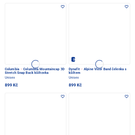
Dynafit - PEC POD SNĚŽKOU
Columbia
·
Columbiia Mountaincap 3D
Dynafit
·
Alpine Visor Band čelenka s
Stretch Snap Back kšiltovka
kšiltem
Unisex
Unisex
899 Kč
899 Kč