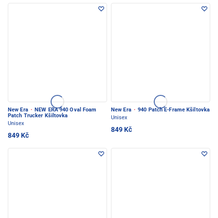
New Era
·
NEW ERA 940 Oval Foam
New Era
·
940 Patch E-Frame Kšiltovka
Patch Trucker Kšiltovka
Unisex
Unisex
849 Kč
849 Kč