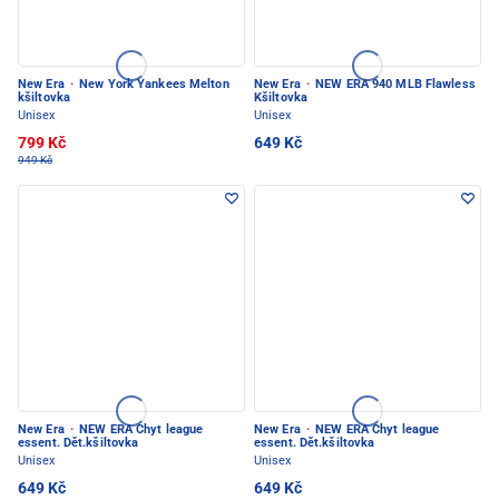
New Era
·
New York Yankees Melton
New Era
·
NEW ERA 940 MLB Flawless
kšiltovka
Kšiltovka
Unisex
Unisex
799 Kč
649 Kč
949 Kč
New Era
·
NEW ERA Chyt league
New Era
·
NEW ERA Chyt league
essent. Dět.kšiltovka
essent. Dět.kšiltovka
Unisex
Unisex
649 Kč
649 Kč