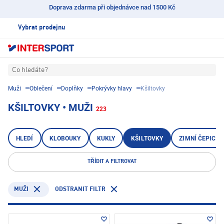
Doprava zdarma při objednávce nad 1500 Kč
Vybrat prodejnu
Co hledáte?
Muži
Oblečení
Doplňky
Pokrývky hlavy
Kšiltovky
KŠILTOVKY • MUŽI
223
HLEDÍ
KLOBOUKY
KUKLY
KŠILTOVKY
ZIMNÍ ČEPICE 
TŘÍDIT A FILTROVAT
ODSTRANIT FILTR
MUŽI