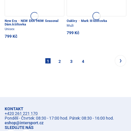
New Era
·
NEW ERA 940W Seasonal
Oakley
·
Mark III kšiltovka
Dám.kšiltovka
Muži
Unisex
799 Kč
799 Kč
1
2
3
4
KONTAKT
+420 261 221 170
Pondělí - Čtvrtek: 08:30 - 17:00 hod. Pátek: 08:30 - 16:00 hod.
eshop
@
intersport.cz
SLEDUJTE NÁS