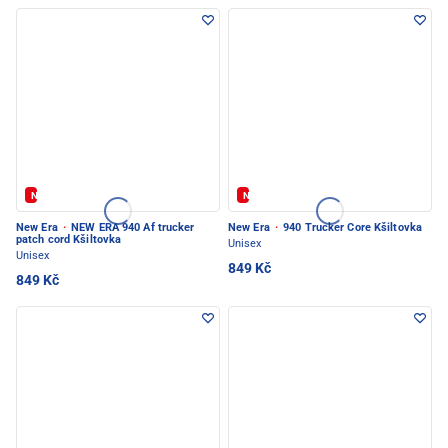
Novinka
Novinka
New Era
·
NEW ERA 940 Af trucker
New Era
·
940 Trucker Core Kšiltovka
patch cord Kšiltovka
Unisex
Unisex
849 Kč
849 Kč