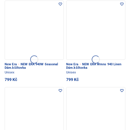
New Era
·
NEW ERA 940W Seasonal
New Era
·
NEW ERA Wmns 940 Linen
Dám.kšiltovka
Dám.kšiltovka
Unisex
Unisex
799 Kč
799 Kč