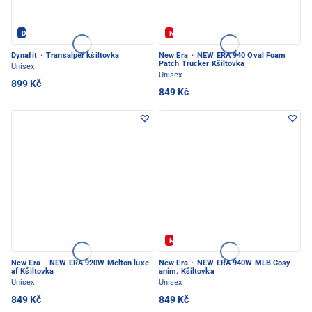
Dynafit - PEC POD SNĚŽKOU
Novinka
Dynafit
·
Transalper kšiltovka
New Era
·
NEW ERA 940 Oval Foam
Patch Trucker Kšiltovka
Unisex
Unisex
899 Kč
849 Kč
Novinka
New Era
·
NEW ERA 920W Melton luxe
New Era
·
NEW ERA 940W MLB Cosy
af Kšiltovka
anim. Kšiltovka
Unisex
Unisex
849 Kč
849 Kč