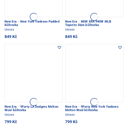
New Era
·
New York Yankees Padded
New Era
·
NEW ERA 940W MLB
kšiltovka
Topstitc Dám.kšiltovka
Unisex
Unisex
849 Kč
849 Kč
New Era
·
9Forty LA Dodgers Melton
New Era
·
9Forty New York Yankees
Wool kšiltovka
Melton Wool kšiltovka
Unisex
Unisex
799 Kč
799 Kč