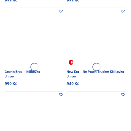
999 Kč
999 Kč
Novinka
Goorin Bros
·
Kšiltovka
New Era
·
Ne Patch Trucker Kšiltovka
Unisex
Unisex
999 Kč
949 Kč