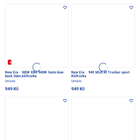
Novinka
New Era
·
NEW ERA 940W Satin bow
New Era
·
940 MLB Af Trucker sport
back Dám.kšiltovka
Kšiltovka
Unisex
Unisex
949 Kč
949 Kč