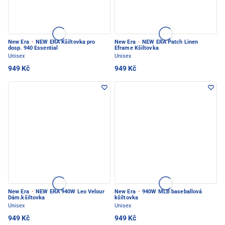
New Era
·
NEW ERA Kšiltovka pro
New Era
·
NEW ERA Patch Linen
dosp. 940 Essential
Eframe Kšiltovka
Unisex
Unisex
949 Kč
949 Kč
New Era
·
NEW ERA 940W Leo Velour
New Era
·
940W MLB baseballová
Dám.kšiltovka
kšiltovka
Unisex
Unisex
949 Kč
949 Kč