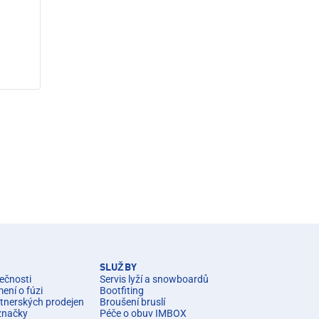
n
SLUŽBY
ečnosti
Servis lyží a snowboardů
ní o fúzi
Bootfiting
rtnerských prodejen
Broušení bruslí
značky
Péče o obuv IMBOX