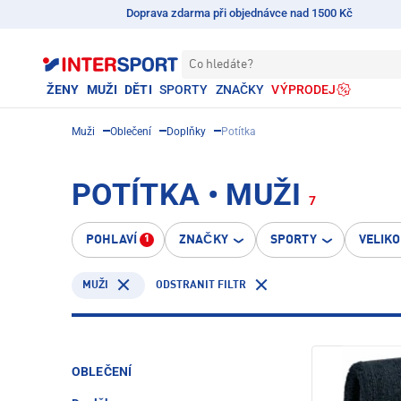
Doprava zdarma při objednávce nad 1500 Kč
Co hledáte?
ŽENY
MUŽI
DĚTI
SPORTY
ZNAČKY
VÝPRODEJ
Muži
Oblečení
Doplňky
Potítka
POTÍTKA • MUŽI
7
POHLAVÍ
ZNAČKY
SPORTY
VELIK
1
ODSTRANIT FILTR
MUŽI
OBLEČENÍ