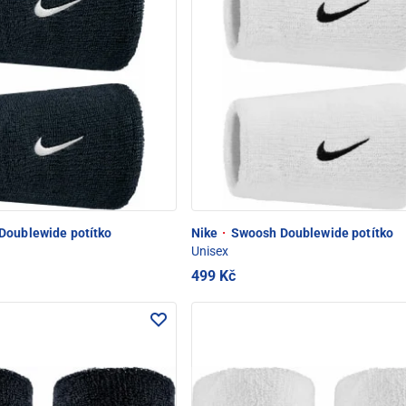
oublewide potítko
Nike
·
Swoosh Doublewide potítko
Unisex
499 Kč