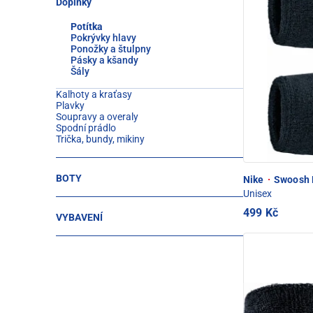
Doplňky
Potítka
Pokrývky hlavy
Ponožky a štulpny
Pásky a kšandy
Šály
Kalhoty a kraťasy
Plavky
Soupravy a overaly
Spodní prádlo
Trička, bundy, mikiny
BOTY
Nike
·
Swoosh D
Unisex
499 Kč
VYBAVENÍ