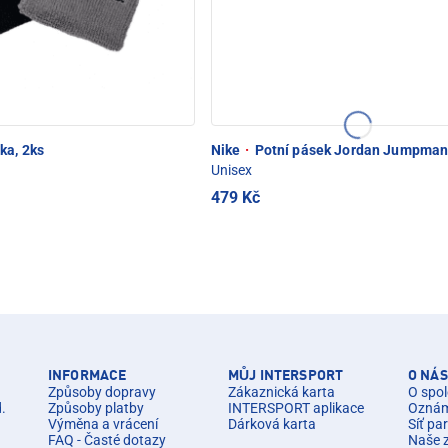
ka, 2ks
Nike
·
Potní pásek Jordan Jumpma
Unisex
479 Kč
INFORMACE
MŮJ INTERSPORT
O NÁS
Způsoby dopravy
Zákaznická karta
O spol
d.
Způsoby platby
INTERSPORT aplikace
Oznáme
Výměna a vrácení
Dárková karta
Síť pa
FAQ - Časté dotazy
Naše 