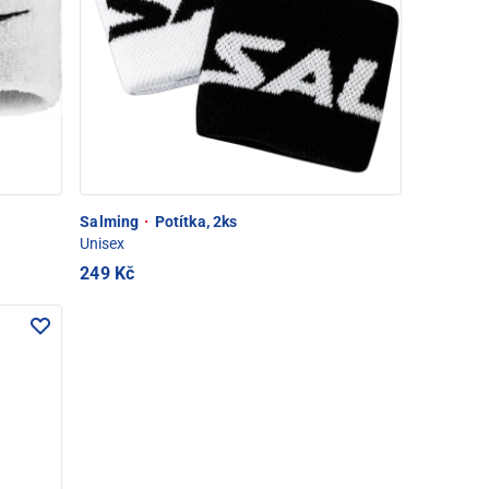
Salming
·
Potítka, 2ks
Unisex
249 Kč