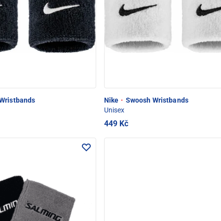
Wristbands
Nike
·
Swoosh Wristbands
Unisex
449 Kč