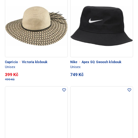
Capricio
·
Victoria klobouk
Nike
·
Apex SQ Swoosh klobouk
Unisex
Unisex
399 Kč
749 Kč
499 Kč