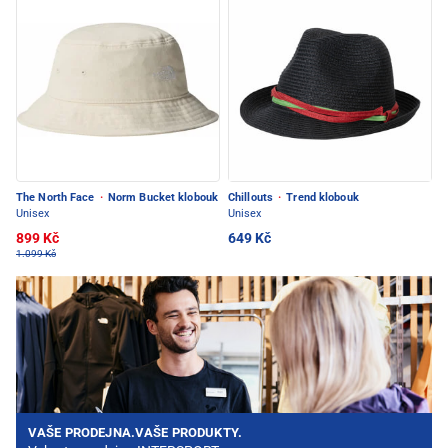
The North Face
·
Norm Bucket klobouk
Chillouts
·
Trend klobouk
Unisex
Unisex
899 Kč
649 Kč
1.099 Kč
VAŠE PRODEJNA.VAŠE PRODUKTY.