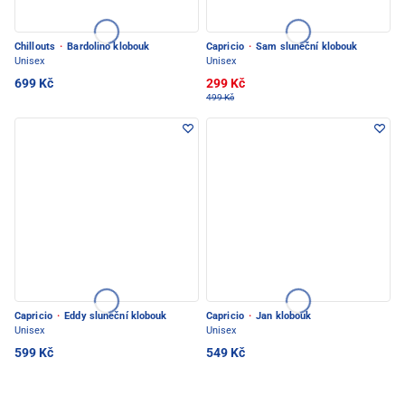
Chillouts
·
Bardolino klobouk
Capricio
·
Sam sluneční klobouk
Unisex
Unisex
699 Kč
299 Kč
499 Kč
Capricio
·
Eddy sluneční klobouk
Capricio
·
Jan klobouk
Unisex
Unisex
599 Kč
549 Kč