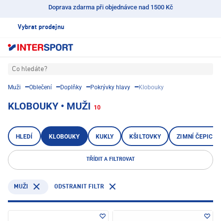
Doprava zdarma při objednávce nad 1500 Kč
Vybrat prodejnu
Co hledáte?
Muži
Oblečení
Doplňky
Pokrývky hlavy
Klobouky
KLOBOUKY • MUŽI
10
HLEDÍ
KLOBOUKY
KUKLY
KŠILTOVKY
ZIMNÍ ČEPICE 
TŘÍDIT A FILTROVAT
ODSTRANIT FILTR
MUŽI