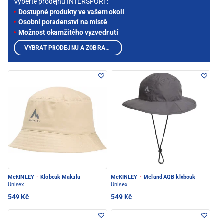
Vyberte prodejnu INTERSPORT:
Dostupné produkty ve vašem okolí
Osobní poradenství na místě
Možnost okamžitého vyzvednutí
VYBRAT PRODEJNU A ZOBRAZIT PRODUKTY
McKINLEY
·
Klobouk Makalu
McKINLEY
·
Meland AQB klobouk
Unisex
Unisex
549 Kč
549 Kč