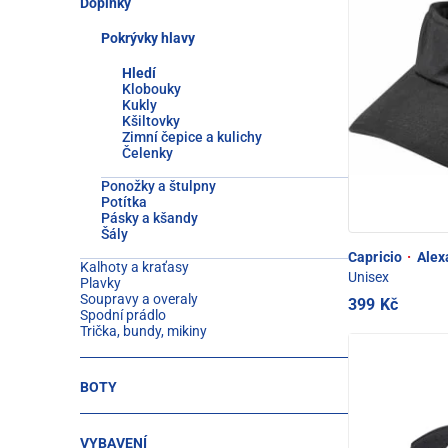
Doplňky
Pokrývky hlavy
Hledí
Klobouky
Kukly
Kšiltovky
Zimní čepice a kulichy
Čelenky
Ponožky a štulpny
Potítka
Pásky a kšandy
Šály
Capricio
·
Alex
Kalhoty a kraťasy
Unisex
Plavky
Soupravy a overaly
399 Kč
Spodní prádlo
Trička, bundy, mikiny
BOTY
VYBAVENÍ