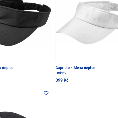
a čepice
Capricio
·
Alexa čepice
Unisex
399 Kč