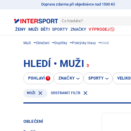
Doprava zdarma při objednávce nad 1500 Kč
Co hledáte?
ŽENY
MUŽI
DĚTI
SPORTY
ZNAČKY
VÝPRODEJ
Muži
Oblečení
Doplňky
Pokrývky hlavy
Hledí
HLEDÍ • MUŽI
3
POHLAVÍ
ZNAČKY
SPORTY
VELIK
1
ODSTRANIT FILTR
MUŽI
OBLEČENÍ