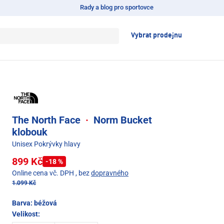
Rady a blog pro sportovce
Vybrat prodejnu
The North Face
·
Norm Bucket
klobouk
Unisex Pokrývky hlavy
899 Kč
-18 %
Online cena vč. DPH
, bez
dopravného
1.099 Kč
Barva:
béžová
Velikost: