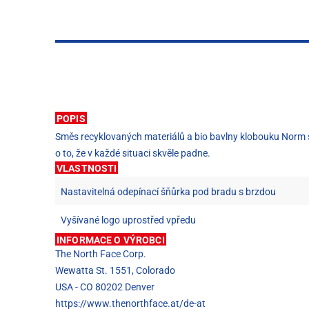
POPIS
Směs recyklovaných materiálů a bio bavlny klobouku Norm si
o to, že v každé situaci skvěle padne.
VLASTNOSTI
Nastavitelná odepínací šňůrka pod bradu s brzdou
Vyšívané logo uprostřed vpředu
INFORMACE O VÝROBCI
The North Face Corp.
Wewatta St. 1551, Colorado
USA - CO 80202 Denver
https://www.thenorthface.at/de-at