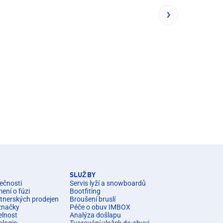
SLUŽBY
ečnosti
Servis lyží a snowboardů
ní o fúzi
Bootfiting
rtnerských prodejen
Broušení bruslí
značky
Péče o obuv IMBOX
elnost
Analýza došlapu
ologie
Tvarování vložek do obuvi