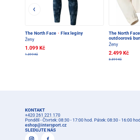
The North Face
·
Flex legíny
The North Fac
outdoorová bu
Ženy
Ženy
1.099 Kč
2.499 Kč
1.399 Kč
3.399 Kč
KONTAKT
+420 261 221 170
Pondělí - Čtvrtek: 08:30 - 17:00 hod. Pátek: 08:30 - 16:00 ho
eshop
@
intersport.cz
SLEDUJTE NÁS