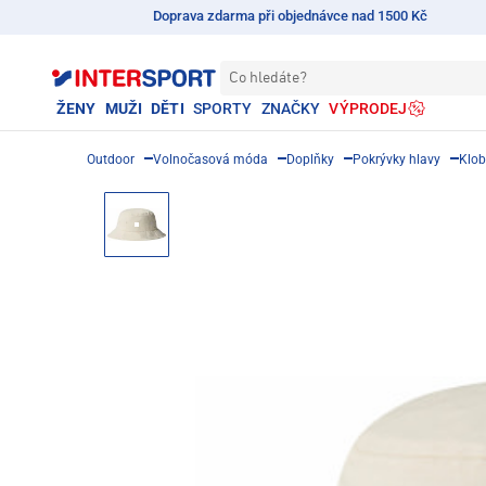
Doprava zdarma při objednávce nad 1500 Kč
Co hledáte?
ŽENY
MUŽI
DĚTI
SPORTY
ZNAČKY
VÝPRODEJ
Outdoor
Volnočasová móda
Doplňky
Pokrývky hlavy
Klo