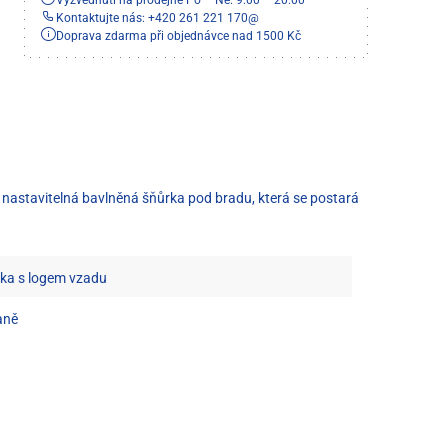
Kontaktujte nás: +420 261 221 170
@
Doprava zdarma při objednávce nad 1500 Kč
í nastavitelná bavlněná šňůrka pod bradu, která se postará
vka s logem vzadu
aně