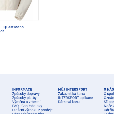
e
·
Quest Mono
nda
INFORMACE
MŮJ INTERSPORT
O NÁS
Způsoby dopravy
Zákaznická karta
O spol
d.
Způsoby platby
INTERSPORT aplikace
Oznáme
Výměna a vrácení
Dárková karta
Síť pa
FAQ - Časté dotazy
Naše 
Stažení výrobku z prodeje
Udržit
Obchodní podmínky
Techn