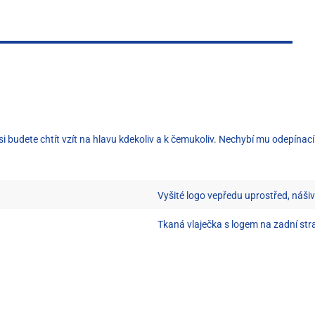
 budete chtít vzít na hlavu kdekoliv a k čemukoliv. Nechybí mu odepínac
Vyšité logo vepředu uprostřed, náši
Tkaná vlaječka s logem na zadní str