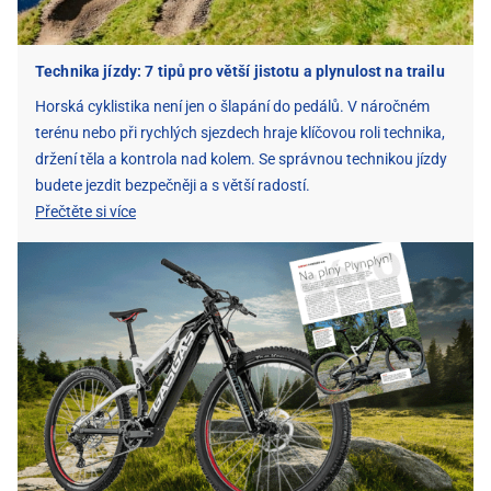
Technika jízdy: 7 tipů pro větší jistotu a plynulost na trailu
Horská cyklistika není jen o šlapání do pedálů. V náročném
terénu nebo při rychlých sjezdech hraje klíčovou roli technika,
držení těla a kontrola nad kolem. Se správnou technikou jízdy
budete jezdit bezpečněji a s větší radostí.
Přečtěte si více