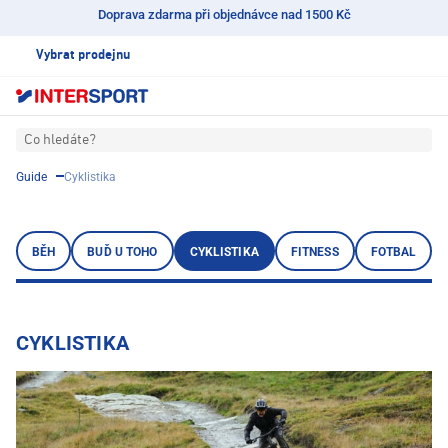
Doprava zdarma při objednávce nad 1500 Kč
Vybrat prodejnu
Co hledáte?
Guide
Cyklistika
BĚH
BUĎ U TOHO
CYKLISTIKA
FITNESS
FOTBAL
CYKLISTIKA