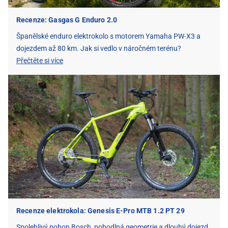
Recenze: Gasgas G Enduro 2.0
Španělské enduro elektrokolo s motorem Yamaha PW-X3 a
dojezdem až 80 km. Jak si vedlo v náročném terénu?
Přečtěte si více
Recenze elektrokola: Genesis E-Pro MTB 1.2 PT 29
Spolehlivý pohon Bosch, pohodlná geometrie a dlouhý dojezd