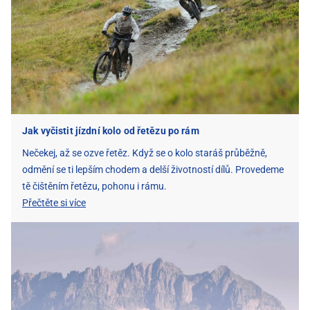
Jak vyčistit jízdní kolo od řetězu po rám
Nečekej, až se ozve řetěz. Když se o kolo staráš průběžně,
odmění se ti lepším chodem a delší životností dílů. Provedeme
tě čištěním řetězu, pohonu i rámu.
Přečtěte si více