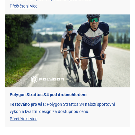
Přečtěte si více
Polygon Strattos S4 pod drobnohledem
Testováno pro vás:
Polygon Strattos S4 nabízí sportovní
výkon a kvalitní design za dostupnou cenu.
Přečtěte si více