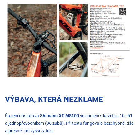
VÝBAVA, KTERÁ NEZKLAME
Řazení obstarává
Shimano XT M8100
ve spojení s kazetou 10–51
a jednopřevodníkem (36 zubů). Při testu fungovalo bezchybně, tiše
a přesně i při vyšší zátěži.