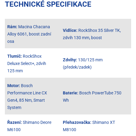
TECHNICKÉ SPECIFIKACE
Rám:
Macina Chacana
Vidlice:
RockShox 35 Silver TK,
Alloy 6061, boost zadní
zdvih 130 mm, boost
osa
Tlumič:
RockShox
Zdvihy:
130/125 mm
Deluxe Select+, zdvih
(předek/zadek)
125 mm
Motor:
Bosch
Performance Line CX
Baterie:
Bosch PowerTube 750
Gen4, 85 Nm, Smart
Wh
System
Řazení:
Shimano Deore
Přehazovačka:
Shimano XT
M6100
M8100