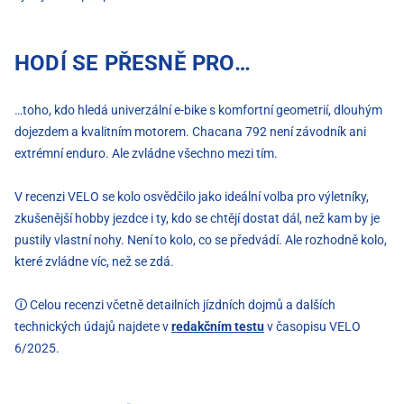
HODÍ SE PŘESNĚ PRO…
…toho, kdo hledá univerzální e-bike s komfortní geometrií, dlouhým
dojezdem a kvalitním motorem. Chacana 792 není závodník ani
extrémní enduro. Ale zvládne všechno mezi tím.
V recenzi VELO se kolo osvědčilo jako ideální volba pro výletníky,
zkušenější hobby jezdce i ty, kdo se chtějí dostat dál, než kam by je
pustily vlastní nohy. Není to kolo, co se předvádí. Ale rozhodně kolo,
které zvládne víc, než se zdá.
🛈 Celou recenzi včetně detailních jízdních dojmů a dalších
technických údajů najdete v
redakčním testu
v časopisu VELO
6/2025.