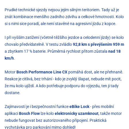
Prudké technické sjezdy nejsou jejím silným teritoriem. Tady už je
znát kombinace menšího zadního zdvihu a celkové hmotnosti. Kolo
si s nimi sice poradí, ale není stavěné na agresivní jízdu z kopce.
I při vyšším zatížení (včetně těžšího jezdce a celodenní jízdy) se kolo
chovalo předvídatelně. V testu zvládlo
92,8 km
s převýšením 959 m
a zbytkem 17 % baterie. Průměrná rychlost přitom zůstala
nad 18
km/h
.
Motor
Bosch Performance Line CX
pomáhá dost, ale ne přehnaně.
Reakce je citlivá, bez trhání - kdo je zvyklý šlapat, nebude mít pocit,
že mu kolo ujíždí. A kdo potřebuje podporu do výjezdu, ten ji tady
dostane.
Zajímavostí je i bezpečnostní funkce
eBike Lock
- přes mobilní
aplikaci
Bosch Flow
lze kolo
elektronicky uzamknout
, takže motor
nebude fungovat bez autorizovaného připojení. Praktická
vychytávka pro parkování mimo dohled!