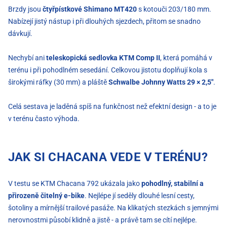
Brzdy jsou
čtyřpístkové Shimano MT420
s kotouči 203/180 mm.
Nabízejí jistý nástup i při dlouhých sjezdech, přitom se snadno
dávkují.
Nechybí ani
teleskopická sedlovka KTM Comp II
, která pomáhá v
terénu i při pohodlném sesedání. Celkovou jistotu doplňují kola s
širokými ráfky (30 mm) a pláště
Schwalbe Johnny Watts 29 × 2,5"
.
Celá sestava je laděná spíš na funkčnost než efektní design - a to je
v terénu často výhoda.
JAK SI CHACANA VEDE V TERÉNU?
V testu se KTM Chacana 792 ukázala jako
pohodlný, stabilní a
přirozeně čitelný e-bike
. Nejlépe jí seděly dlouhé lesní cesty,
šotoliny a mírnější trailové pasáže. Na klikatých stezkách s jemnými
nerovnostmi působí klidně a jistě - a právě tam se cítí nejlépe.