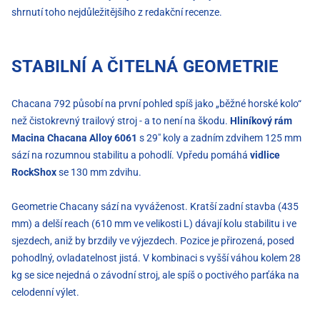
shrnutí toho nejdůležitějšího z redakční recenze.
STABILNÍ A ČITELNÁ GEOMETRIE
Chacana 792 působí na první pohled spíš jako „běžné horské kolo“
než čistokrevný trailový stroj - a to není na škodu.
Hliníkový rám
Macina Chacana Alloy 6061
s 29″ koly a zadním zdvihem 125 mm
sází na rozumnou stabilitu a pohodlí. Vpředu pomáhá
vidlice
RockShox
se 130 mm zdvihu.
Geometrie Chacany sází na vyváženost. Kratší zadní stavba (435
mm) a delší reach (610 mm ve velikosti L) dávají kolu stabilitu i ve
sjezdech, aniž by brzdily ve výjezdech. Pozice je přirozená, posed
pohodlný, ovladatelnost jistá. V kombinaci s vyšší váhou kolem 28
kg se sice nejedná o závodní stroj, ale spíš o poctivého parťáka na
celodenní výlet.