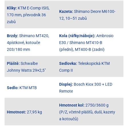
Kliky:
KTM E-Comp ISIS,
Kazeta:
Shimano Deore M6100-
170 mm, převodník 36
12, 10–51 zubů
zubů
Brzdy:
Shimano MT420,
Kola (ráfky/náboje):
Ambrosio
4pístkové, kotouče
E30 / Shimano MT410-B
203/180 mm
(přední), MT400-B (zadní)
Pláště:
Schwalbe
Sedlovka:
Teleskopická KTM
Johnny Watts 29×2,5"
Comp II
Displej:
Bosch Kiox 300 + LED
Sedlo:
KTM MTB
Remote
Hmotnost kol:
2750/3600 g
Hmotnost:
27,95 kg
(P/Z, včetně plášťů, duší, kazety
a kotoučů)