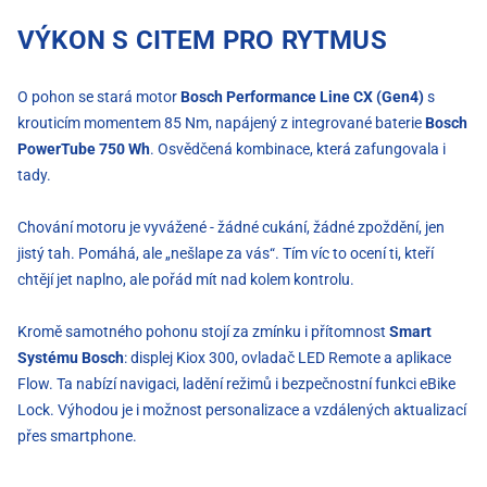
VÝKON S CITEM PRO RYTMUS
O pohon se stará motor
Bosch Performance Line CX (Gen4)
s
krouticím momentem 85 Nm, napájený z integrované baterie
Bosch
PowerTube 750 Wh
. Osvědčená kombinace, která zafungovala i
tady.
Chování motoru je vyvážené - žádné cukání, žádné zpoždění, jen
jistý tah. Pomáhá, ale „nešlape za vás“. Tím víc to ocení ti, kteří
chtějí jet naplno, ale pořád mít nad kolem kontrolu.
Kromě samotného pohonu stojí za zmínku i přítomnost
Smart
Systému Bosch
: displej Kiox 300, ovladač LED Remote a aplikace
Flow. Ta nabízí navigaci, ladění režimů i bezpečnostní funkci eBike
Lock. Výhodou je i možnost personalizace a vzdálených aktualizací
přes smartphone.