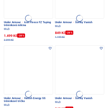
Under Armour
·
Icon Fleece FZ Taping
Under Armour
·
Šortky Vanish
tréninková mikina
Muži
Muži
849 Kč
-29 %
1.499 Kč
-28 %
1.199 Kč
2.099 Kč
Under Armour
·
Vanish Energy SS
Under Armour
·
Šortky Vanish
tréninkové tričko
Muži
Muži