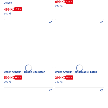
699 Kč
-22 %
Unisex
899 Kč
499 Kč
-23 %
649 Kč
Under Armour
·
Hustle Lite batoh
Under Armour
·
Undeniable, batoh
599 Kč
399 Kč
-40 %
-46 %
999 Kč
749 Kč