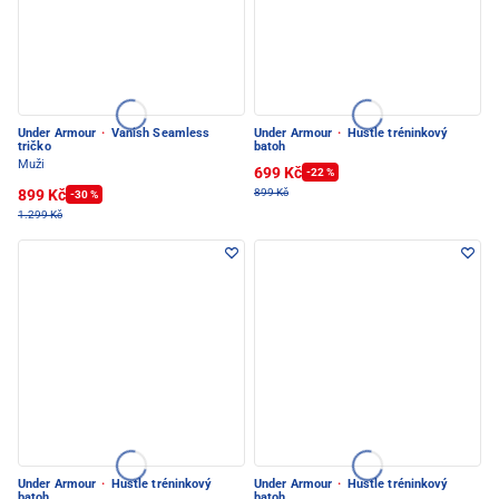
Under Armour
·
Vanish Seamless
Under Armour
·
Hustle tréninkový
tričko
batoh
Muži
699 Kč
-22 %
899 Kč
899 Kč
-30 %
1.299 Kč
Under Armour
·
Hustle tréninkový
Under Armour
·
Hustle tréninkový
batoh
batoh