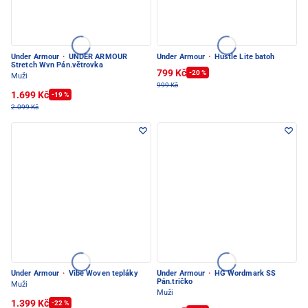
Under Armour
·
UNDER ARMOUR
Under Armour
·
Hustle Lite batoh
Stretch Wvn Pán.větrovka
799 Kč
-20 %
Muži
999 Kč
1.699 Kč
-19 %
2.099 Kč
Under Armour
·
Vibe Woven tepláky
Under Armour
·
HG Wordmark SS
Pán.tričko
Muži
Muži
1.399 Kč
-22 %