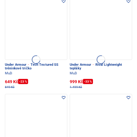
Under Armour
·
Tech Textured SS
Under Armour
·
Rival Lightweight
tréninkové tričko
tepláky
Muži
Muži
649 Kč
999 Kč
-23 %
-33 %
849 Kč
1.499 Kč