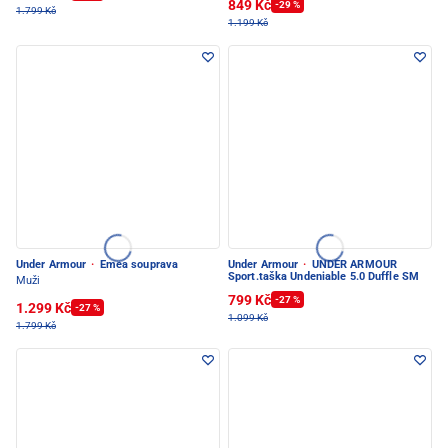
849 Kč
-29 %
1.799 Kč
1.199 Kč
Under Armour
·
Emea souprava
Under Armour
·
UNDER ARMOUR
Sport.taška Undeniable 5.0 Duffle SM
Muži
799 Kč
-27 %
1.299 Kč
-27 %
1.099 Kč
1.799 Kč