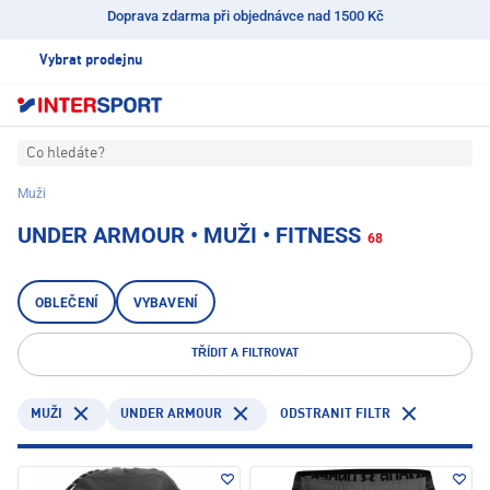
Doprava zdarma při objednávce nad 1500 Kč
Vybrat prodejnu
Co hledáte?
Muži
UNDER ARMOUR • MUŽI • FITNESS
68
OBLEČENÍ
VYBAVENÍ
TŘÍDIT A FILTROVAT
UNDER ARMOUR
ODSTRANIT FILTR
MUŽI