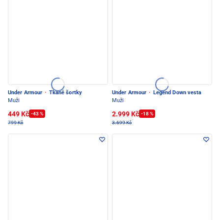
Under Armour
·
Tkané šortky
Under Armour
·
Legend Down vesta
Muži
Muži
449 Kč
2.999 Kč
-43 %
-18 %
799 Kč
3.699 Kč