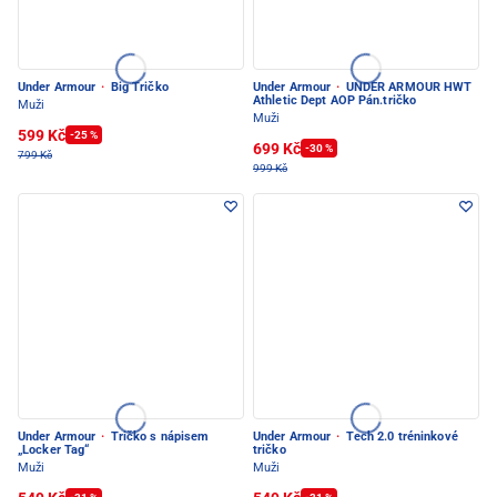
Under Armour
·
Big Tričko
Under Armour
·
UNDER ARMOUR HWT
Athletic Dept AOP Pán.tričko
Muži
Muži
599 Kč
-25 %
699 Kč
-30 %
799 Kč
999 Kč
Under Armour
·
Tričko s nápisem
Under Armour
·
Tech 2.0 tréninkové
„Locker Tag“
tričko
Muži
Muži