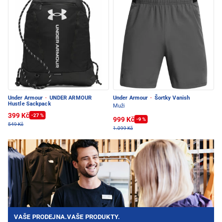
Under Armour
·
UNDER ARMOUR
Under Armour
·
Šortky Vanish
Hustle Sackpack
Muži
399 Kč
-27 %
999 Kč
-9 %
549 Kč
1.099 Kč
VAŠE PRODEJNA.VAŠE PRODUKTY.