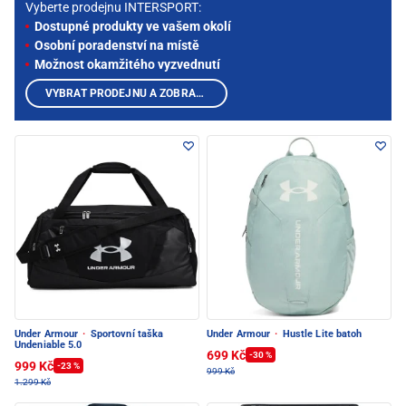
Vyberte prodejnu INTERSPORT:
Dostupné produkty ve vašem okolí
Osobní poradenství na místě
Možnost okamžitého vyzvednutí
VYBRAT PRODEJNU A ZOBRAZIT PRODUKTY
Under Armour
·
Sportovní taška
Under Armour
·
Hustle Lite batoh
Undeniable 5.0
699 Kč
-30 %
999 Kč
-23 %
999 Kč
1.299 Kč