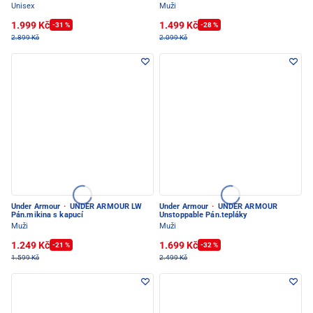
Unisex
Muži
1.999 Kč
1.499 Kč
-31 %
-28 %
2.899 Kč
2.099 Kč
Under Armour
·
UNDER ARMOUR LW
Under Armour
·
UNDER ARMOUR
Pán.mikina s kapucí
Unstoppable Pán.tepláky
Muži
Muži
1.249 Kč
1.699 Kč
-21 %
-32 %
1.599 Kč
2.499 Kč