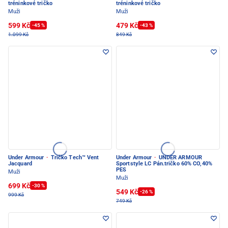
tréninkové tričko
tréninkové tričko
Muži
Muži
599 Kč
479 Kč
-45 %
-43 %
1.099 Kč
849 Kč
Under Armour
·
Tričko Tech™ Vent
Under Armour
·
UNDER ARMOUR
Jacquard
Sportstyle LC Pán.tričko 60% CO,40%
PES
Muži
Muži
699 Kč
-30 %
549 Kč
-26 %
999 Kč
749 Kč