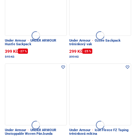
Under Armour
·
UNDER ARMOUR
Under Armour
·
Ozsee Sackpack
Hustle Sackpack
tréninkový vak
399 Kč
299 Kč
-27 %
-25 %
549 Kč
399 Kč
Under Armour
·
UNDER ARMOUR
Under Armour
·
Icon Fleece FZ Taping
Unstoppable Woven Pán.bunda
tréninková mikina