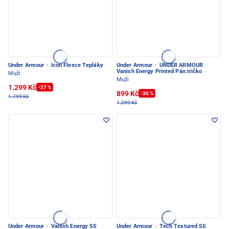
Under Armour
·
Icon Fleece Tepláky
Under Armour
·
UNDER ARMOUR
Vanish Energy Printed Pán.tričko
Muži
Muži
1.299 Kč
-27 %
899 Kč
-30 %
1.799 Kč
1.299 Kč
Under Armour
·
Vanish Energy SS
Under Armour
·
Tech Textured SS