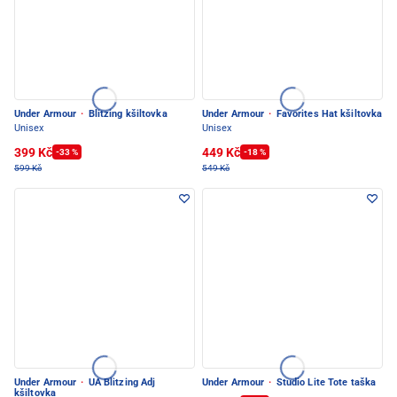
Under Armour
·
Blitzing kšiltovka
Under Armour
·
Favorites Hat kšiltovka
Unisex
Unisex
399 Kč
449 Kč
-33 %
-18 %
599 Kč
549 Kč
Under Armour
·
UA Blitzing Adj
Under Armour
·
Studio Lite Tote taška
kšiltovka