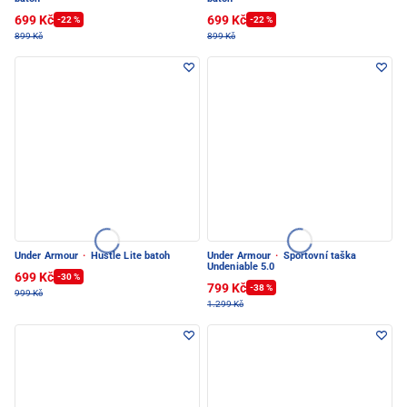
699 Kč
699 Kč
-22 %
-22 %
899 Kč
899 Kč
Under Armour
·
Hustle Lite batoh
Under Armour
·
Sportovní taška
Undeniable 5.0
699 Kč
-30 %
799 Kč
-38 %
999 Kč
1.299 Kč