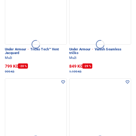
Under Armour
·
Tričko Tech™ Vent
Under Armour
·
Vanish Seamless
Jacquard
tričko
Muži
Muži
799 Kč
849 Kč
-20 %
-29 %
999 Kč
1.199 Kč