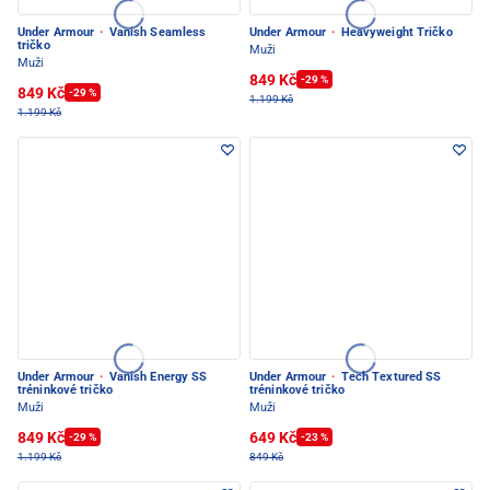
Under Armour
·
Vanish Seamless
Under Armour
·
Heavyweight Tričko
tričko
Muži
Muži
849 Kč
-29 %
849 Kč
-29 %
1.199 Kč
1.199 Kč
Under Armour
·
Vanish Energy SS
Under Armour
·
Tech Textured SS
tréninkové tričko
tréninkové tričko
Muži
Muži
849 Kč
649 Kč
-29 %
-23 %
1.199 Kč
849 Kč