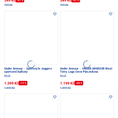
549 Kč
549 Kč
-31 %
-31 %
799 Kč
799 Kč
Under Armour
·
Sportstyle Joggers
Under Armour
·
UNDER ARMOUR Rival
sportovní kalhoty
Terry Logo Crew Pán.mikina
Muži
Muži
1.399 Kč
1.199 Kč
-17 %
-25 %
1.699 Kč
1.599 Kč