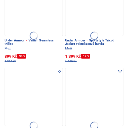
Under Armour
·
Vanish Seamless
Under Armour
·
Sportstyle Tricot
tričko
Jacket volnočasová bunda
Muži
Muži
899 Kč
1.399 Kč
-30 %
-12 %
1.299 Kč
1.599 Kč