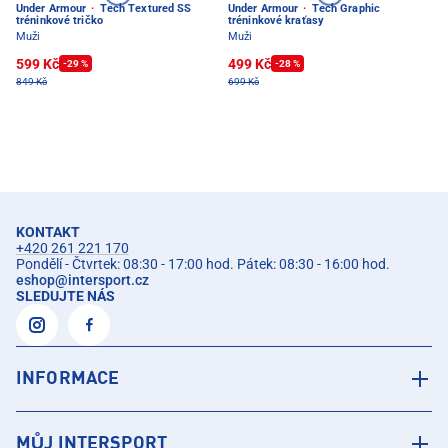
Under Armour
·
Tech Textured SS
Under Armour
·
Tech Graphic
tréninkové tričko
tréninkové kraťasy
Muži
Muži
599 Kč
499 Kč
-29 %
-28 %
849 Kč
699 Kč
KONTAKT
+420 261 221 170
Pondělí - Čtvrtek: 08:30 - 17:00 hod. Pátek: 08:30 - 16:00 hod.
eshop
@
intersport.cz
SLEDUJTE NÁS
INFORMACE
MŮJ INTERSPORT