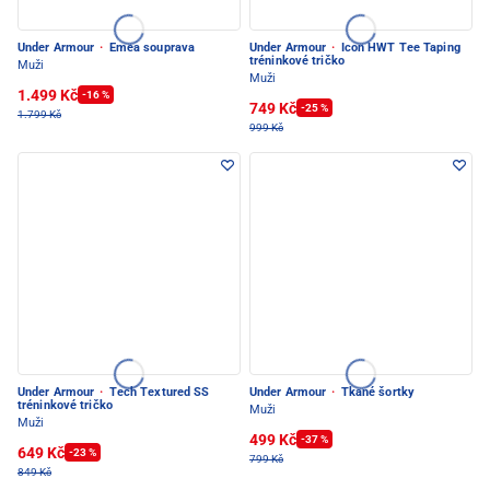
Under Armour
·
Emea souprava
Under Armour
·
Icon HWT Tee Taping
tréninkové tričko
Muži
Muži
1.499 Kč
-16 %
749 Kč
-25 %
1.799 Kč
999 Kč
Under Armour
·
Tech Textured SS
Under Armour
·
Tkané šortky
tréninkové tričko
Muži
Muži
499 Kč
-37 %
649 Kč
-23 %
799 Kč
849 Kč