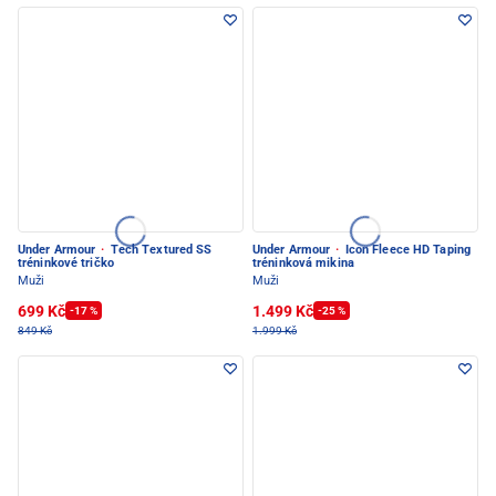
Under Armour
·
Tech Textured SS
Under Armour
·
Icon Fleece HD Taping
tréninkové tričko
tréninková mikina
Muži
Muži
699 Kč
1.499 Kč
-17 %
-25 %
849 Kč
1.999 Kč