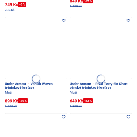
849 Kč
-29 %
749 Kč
-6 %
1.199 Kč
799 Kč
Under Armour
·
Vanish Woven
Under Armour
·
Rival Terry 6in Short
tréninkové kraťasy
pánské tréninkové kraťasy
Muži
Muži
899 Kč
649 Kč
-30 %
-53 %
1.299 Kč
1.399 Kč