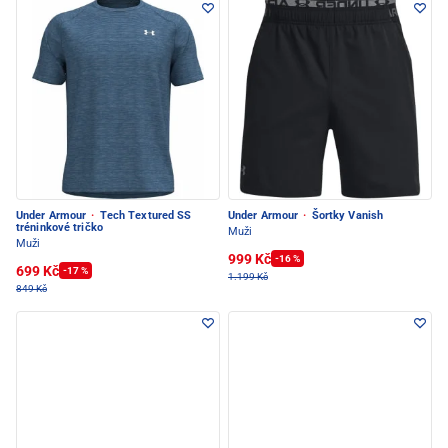
Under Armour
·
Tech Textured SS
Under Armour
·
Šortky Vanish
tréninkové tričko
Muži
Muži
999 Kč
-16 %
699 Kč
-17 %
1.199 Kč
849 Kč