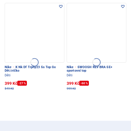
Nike
·
K Nk Df Trphy23 Ss Top Gx
Nike
·
SWOOSH REV BRA SE+
Dět.tričko
sportovní top
Děti
Děti
399 Kč
399 Kč
-27 %
-60 %
549 Kč
999 Kč