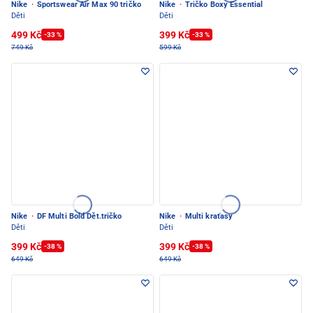
Nike
·
Sportswear Air Max 90 tričko
Nike
·
Tričko Boxy Essential
Děti
Děti
499 Kč
399 Kč
-33 %
-33 %
749 Kč
599 Kč
Nike
·
DF Multi Bold Dět.tričko
Nike
·
Multi kraťasy
Děti
Děti
399 Kč
399 Kč
-38 %
-38 %
649 Kč
649 Kč