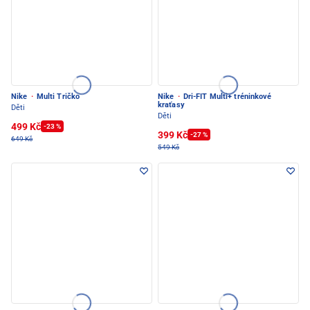
Nike
·
Multi Tričko
Nike
·
Dri-FIT Multi+ tréninkové
kraťasy
Děti
Děti
499 Kč
-23 %
399 Kč
-27 %
649 Kč
549 Kč