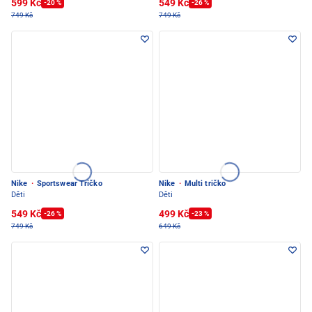
599 Kč
549 Kč
-20 %
-26 %
749 Kč
749 Kč
Nike
·
Sportswear Tričko
Nike
·
Multi tričko
Děti
Děti
549 Kč
499 Kč
-26 %
-23 %
749 Kč
649 Kč