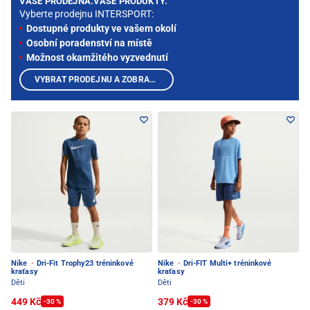
VAŠE PRODEJNA.VAŠE PRODUKTY.
Vyberte prodejnu INTERSPORT:
Dostupné produkty ve vašem okolí
Osobní poradenství na místě
Možnost okamžitého vyzvednutí
VYBRAT PRODEJNU A ZOBRAZIT PRODUKTY
Nike
·
Dri-Fit Trophy23 tréninkové
Nike
·
Dri-FIT Multi+ tréninkové
kraťasy
kraťasy
Děti
Děti
449 Kč
379 Kč
-30 %
-30 %