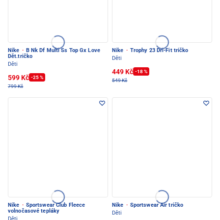
Nike
·
B Nk Df Multi Ss Top Gx Love
Nike
·
Trophy 23 Dri-Fit tričko
Dět.tričko
Děti
Děti
449 Kč
-18 %
599 Kč
-25 %
549 Kč
799 Kč
Nike
·
Sportswear Club Fleece
Nike
·
Sportswear Air tričko
volnočasové tepláky
Děti
Děti