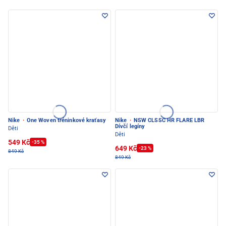
Nike
·
One Woven tréninkové kraťasy
Nike
·
NSW CLSSC HR FLARE LBR
Dívčí legíny
Děti
Děti
549 Kč
-35 %
649 Kč
-23 %
849 Kč
849 Kč