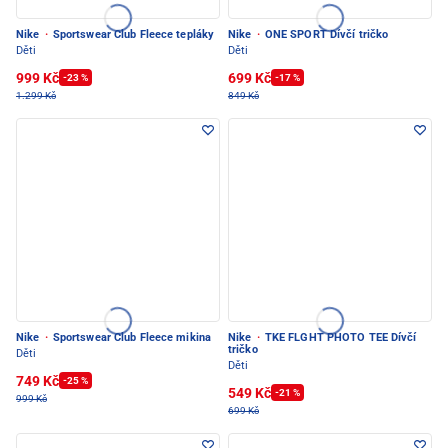
Nike
·
Sportswear Club Fleece tepláky
Nike
·
ONE SPORT Dívčí tričko
Děti
Děti
999 Kč
699 Kč
-23 %
-17 %
1.299 Kč
849 Kč
Nike
·
Sportswear Club Fleece mikina
Nike
·
TKE FLGHT PHOTO TEE Dívčí
tričko
Děti
Děti
749 Kč
-25 %
549 Kč
-21 %
999 Kč
699 Kč