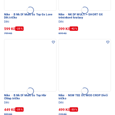
Nike
·
B Nk Df Multi Ss Top Gx Love
Nike
·
NK DF MULTI + SHORT GX
Dět.tričko
tréninkové kraťasy
Děti
Děti
599 Kč
399 Kč
-25 %
-42 %
799 Kč
699 Kč
Nike
·
B Nk Df Multi Ss Top Hbr
Nike
·
NSW TEE OC MOD CROP Dívčí
Chlap.tričko
tričko
Děti
Děti
449 Kč
499 Kč
-25 %
-33 %
599 Kč
749 Kč