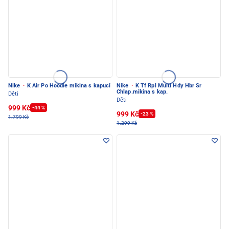
Nike
·
K Air Po Hoodie mikina s kapucí
Nike
·
K Tf Rpl Multi Hdy Hbr Sr
Chlap.mikina s kap.
Děti
Děti
999 Kč
-44 %
999 Kč
-23 %
1.799 Kč
1.299 Kč