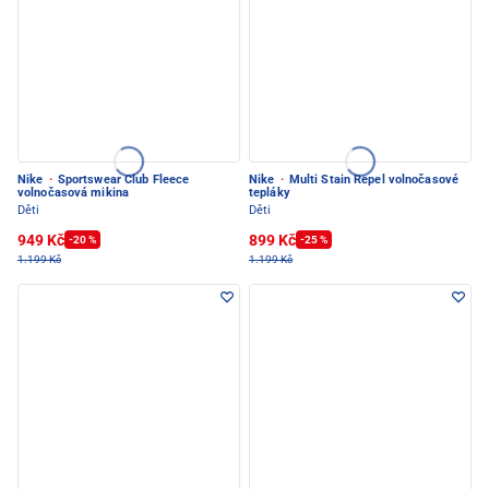
Nike
·
Sportswear Club Fleece
Nike
·
Multi Stain Repel volnočasové
volnočasová mikina
tepláky
Děti
Děti
949 Kč
899 Kč
-20 %
-25 %
1.199 Kč
1.199 Kč