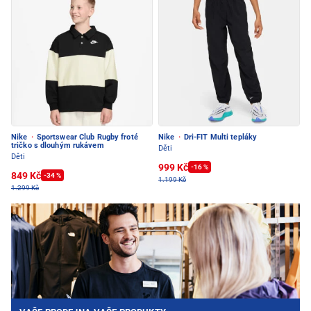
Nike
·
Sportswear Club Rugby froté
Nike
·
Dri-FIT Multi tepláky
tričko s dlouhým rukávem
Děti
Děti
999 Kč
-16 %
849 Kč
-34 %
1.199 Kč
1.299 Kč