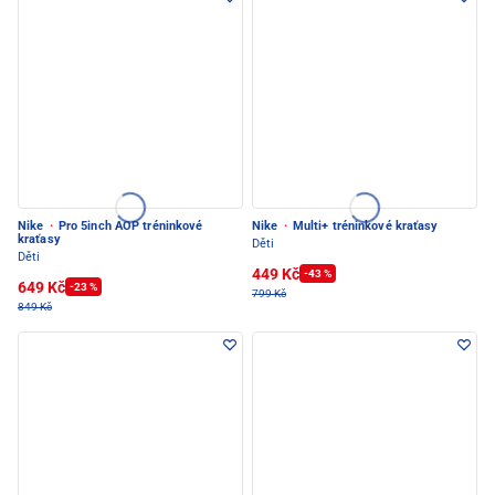
Nike
·
Pro 5inch AOP tréninkové
Nike
·
Multi+ tréninkové kraťasy
kraťasy
Děti
Děti
449 Kč
-43 %
649 Kč
-23 %
799 Kč
849 Kč