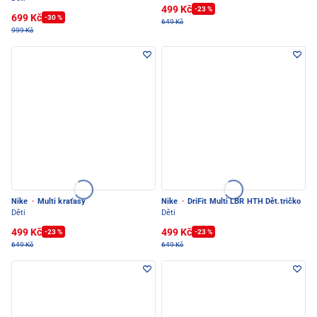
499 Kč
-23 %
699 Kč
-30 %
649 Kč
999 Kč
Nike
·
Multi kraťasy
Nike
·
DriFit Multi LBR HTH Dět.tričko
Děti
Děti
499 Kč
499 Kč
-23 %
-23 %
649 Kč
649 Kč