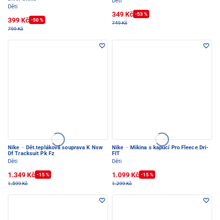
Děti
Děti
349 Kč
-53 %
399 Kč
-50 %
749 Kč
799 Kč
Nike
·
Dět.tepláková souprava K Nsw
Nike
·
Mikina s kapucí Pro Fleece Dri-
Df Tracksuit Pk Fz
FIT
Děti
Děti
1.349 Kč
1.099 Kč
-15 %
-15 %
1.599 Kč
1.299 Kč