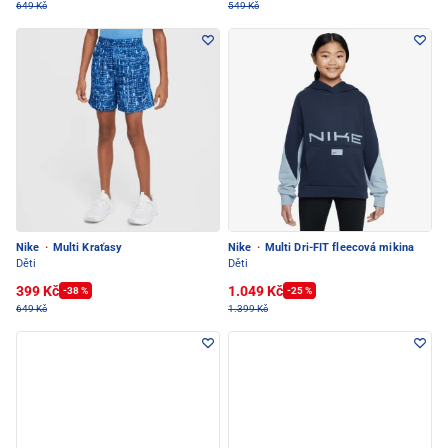
649 Kč
549 Kč
Nike
·
Multi Kraťasy
Nike
·
Multi Dri-FIT fleecová mikina
Děti
Děti
399 Kč
1.049 Kč
-38 %
-25 %
649 Kč
1.399 Kč