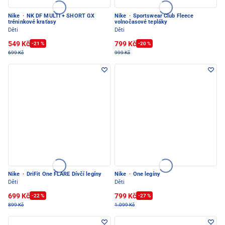
Nike
·
NK DF MULTI + SHORT GX
Nike
·
Sportswear Club Fleece
tréninkové kraťasy
volnočasové tepláky
Děti
Děti
549 Kč
799 Kč
-21 %
-20 %
699 Kč
999 Kč
Nike
·
DriFit One FLARE Dívčí legíny
Nike
·
One legíny
Děti
Děti
699 Kč
799 Kč
-22 %
-27 %
899 Kč
1.099 Kč