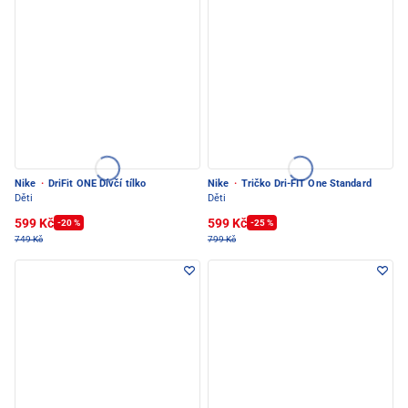
Nike
·
DriFit ONE Dívčí tílko
Nike
·
Tričko Dri-FIT One Standard
Děti
Děti
599 Kč
599 Kč
-20 %
-25 %
749 Kč
799 Kč