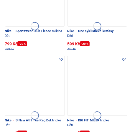
Nike
·
Sportswear Club Fleece mikina
Nike
·
One cyklistické kraťasy
Děti
Děti
799 Kč
599 Kč
-20 %
-20 %
999 Kč
749 Kč
Nike
·
B Nsw Athl Tee Reg Dět.tričko
Nike
·
DRI FIT MILER tričko
Děti
Děti