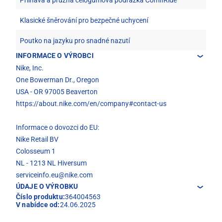
Přilnavá a pružná celogumová podrážka ComfiRide
Klasické šněrování pro bezpečné uchycení
Poutko na jazyku pro snadné nazutí
INFORMACE O VÝROBCI
Nike, Inc.
One Bowerman Dr., Oregon
USA - OR 97005 Beaverton
https://about.nike.com/en/company#contact-us
Informace o dovozci do EU:
Nike Retail BV
Colosseum 1
NL - 1213 NL Hiversum
serviceinfo.eu@nike.com
ÚDAJE O VÝROBKU
Číslo produktu:
364004563
V nabídce od:
24.06.2025