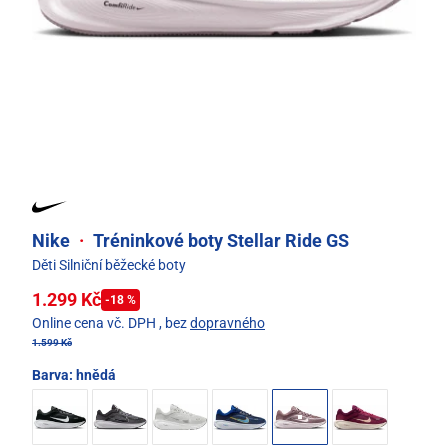
Nike
·
Tréninkové boty Stellar Ride GS
Děti Silniční běžecké boty
1.299 Kč
-18 %
Online cena vč. DPH
, bez
dopravného
1.599 Kč
Barva:
hnědá