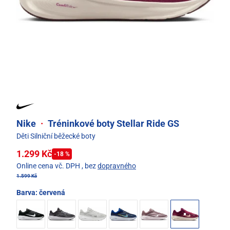
Nike
·
Tréninkové boty Stellar Ride GS
Děti Silniční běžecké boty
1.299 Kč
-18 %
Online cena vč. DPH
, bez
dopravného
1.599 Kč
Barva:
červená