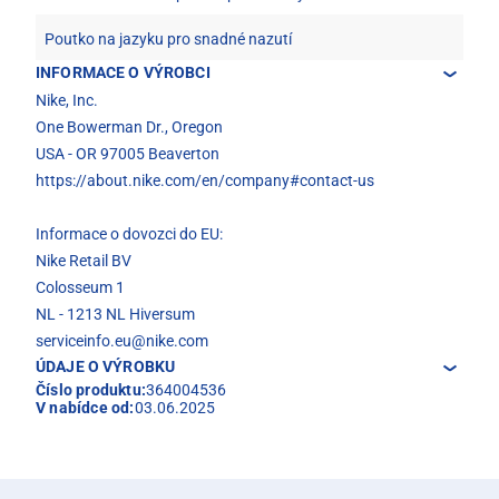
Poutko na jazyku pro snadné nazutí
INFORMACE O VÝROBCI
Nike, Inc.
One Bowerman Dr., Oregon
USA - OR 97005 Beaverton
https://about.nike.com/en/company#contact-us
Informace o dovozci do EU:
Nike Retail BV
Colosseum 1
NL - 1213 NL Hiversum
serviceinfo.eu@nike.com
ÚDAJE O VÝROBKU
Číslo produktu:
364004536
V nabídce od:
03.06.2025