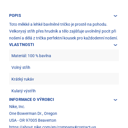
POPIS
Toto měkké a lehké bavlněné tričko je prostě na pohodu.
Velkorysý střih přes hrudník a tělo zajišťuje uvolněný pocit při
nošení a dělá z trička perfektní kousek pro každodenní nošení.
VLASTNOSTI
Materiál: 100 % bavlna
Volný střih
Krátký rukáv
Kulatý výstřih
INFORMACE O VÝROBCI
Nike, Inc.
One Bowerman Dr., Oregon
USA - OR 97005 Beaverton
https://about.nike.com/en/company#contact-us