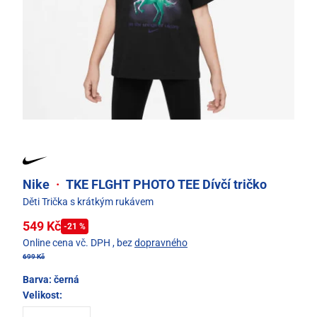
Nike
·
TKE FLGHT PHOTO TEE Dívčí tričko
Děti Trička s krátkým rukávem
549 Kč
-21 %
Online cena vč. DPH
, bez
dopravného
699 Kč
Barva:
černá
Velikost: